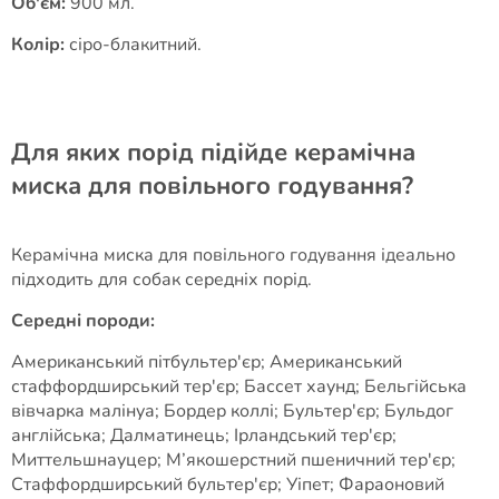
Об'єм:
900 мл.
Колір:
сіро-блакитний.
Для яких порід підійде керамічна
миска для повільного годування?
Керамічна миска для повільного годування ідеально
підходить для собак середніх порід.
Середні породи:
Американський пітбультер'єр; Американський
стаффордширський тер'єр; Бассет хаунд; Бельгійська
вівчарка малінуа; Бордер коллі; Бультер'єр; Бульдог
англійська; Далматинець; Ірландський тер'єр;
Миттельшнауцер; М’якошерстний пшеничний тер'єр;
Стаффордширський бультер'єр; Уіпет; Фараоновий