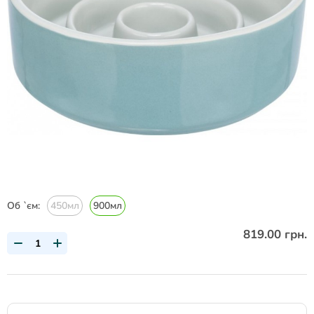
Об `єм:
450мл
900мл
819.00 грн.