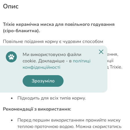
Опис
Trixie керамічна миска для повільного годування
(сіро-блакитна).
Повільне поїдання корму є чудовим способом
попередити у вашого улюбленця переїдання та
спричинені ним проблеми - надмірне газоутворення,
Ми використовуємо файли
ожиріння. Прекрасним помічником для організації
cookie. Докладніше - в
політиці
процесу повільного поїдання стане ця миска від Trixie.
конфіденційності
Переваги миски:
Зрозуміло
Запобігає швидкому проковтуванню їжі.
Підходить для всіх типів корму.
Рекомендації з використання:
Перед першим використанням промийте миску
теплою проточною водою. Можна скористатись