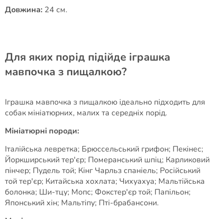
Довжина:
24 см.
Для яких порід підійде іграшка
мавпочка з пищалкою?
Іграшка мавпочка з пищалкою ідеально підходить для
собак мініатюрних, малих та середніх порід.
Мініатюрні породи:
Італійська левретка; Брюссельський грифон; Пекінес;
Йоркширський тер'єр; Померанський шпіц; Карликовий
пінчер; Пудель той; Кінг Чарльз спаніель; Російський
той тер'єр; Китайська хохлата; Чихуахуа; Мальтійська
болонка; Ши-тцу; Мопс; Фокстер'єр той; Папільон;
Японський хін; Мальтіпу; Пті-брабансони.