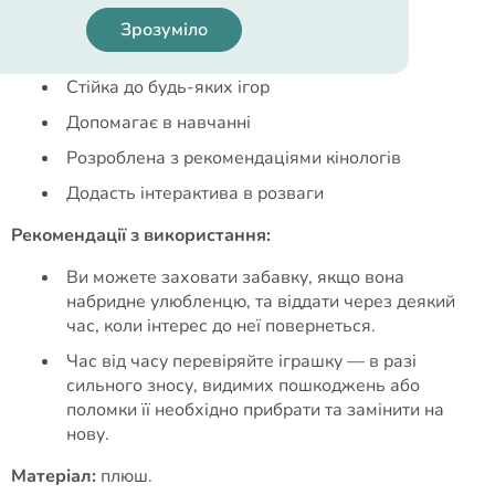
Безпечна для тварини
Зрозуміло
Підходить для усіх видів і порід
Стійка до будь-яких ігор
Допомагає в навчанні
Розроблена з рекомендаціями кінологів
Додасть інтерактива в розваги
Рекомендації з використання:
Ви можете заховати забавку, якщо вона
набридне улюбленцю, та віддати через деякий
час, коли інтерес до неї повернеться.
Час від часу перевіряйте іграшку — в разі
сильного зносу, видимих пошкоджень або
поломки її необхідно прибрати та замінити на
нову.
Матеріал:
плюш.