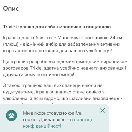
Опис
Trixie іграшка для собак мавпочка з пищалкою.
Іграшка для собак Trixie Мавпочка з пискавкою 24 см
(плюш) - відмінний вибір для забезпечення активних
ігор і активного дозвілля для вашого улюбленця!
Ця іграшка розроблена відомим німецьким виробником
зоотоваров Trixie, здатна усебічно навчати вихованця і
дарувати йому позитивні емоції!
З такою іграшкою ваш вихованець ніколи не
нудьгуватиме, іграшка швидко стане однією з
улюблених, а всім відомо, що щасливий вихованець -
здоровий вихованець!
Ми використовуємо файли
Переваги іграшки:
cookie. Докладніше - в
політиці
конфіденційності
Зроблена з високоякісних матеріалів