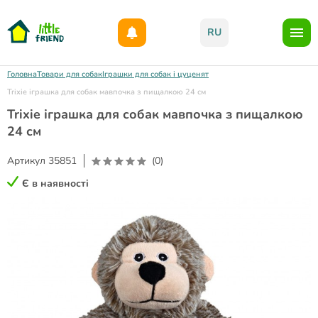
Даруємо 1000гр на бонусний рахунок при реєстрації!)
RU
Головна
Товари для собак
Іграшки для собак і цуценят
Trixie іграшка для собак мавпочка з пищалкою 24 см
Trixie іграшка для собак мавпочка з пищалкою
24 см
Артикул
35851
(0)
Є в наявності