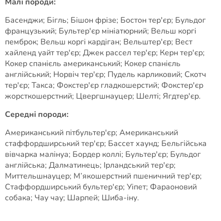
Малі породи:
Басенджи; Бігль; Бішон фрізе; Бостон тер'єр; Бульдог
французький; Бультер'єр мініатюрний; Вельш коргі
пемброк; Вельш коргі кардіган; Вельштер'єр; Вест
хайленд уайт тер'єр; Джек рассел тер'єр; Керн тер'єр;
Кокер спанієль американський; Кокер спанієль
англійський; Норвіч тер'єр; Пудель карликовий; Скотч
тер'єр; Такса; Фокстер'єр гладкошерстий; Фокстер'єр
жорсткошерстний; Цвергшнауцер; Шелті; Ягдтер'єр.
Середні породи:
Американський пітбультер'єр; Американський
стаффордширський тер'єр; Бассет хаунд; Бельгійська
вівчарка малінуа; Бордер коллі; Бультер'єр; Бульдог
англійська; Далматинець; Ірландський тер'єр;
Миттельшнауцер; М’якошерстний пшеничний тер'єр;
Стаффордширський бультер'єр; Уіпет; Фараоновий
собака; Чау чау; Шарпей; Шиба-іну.