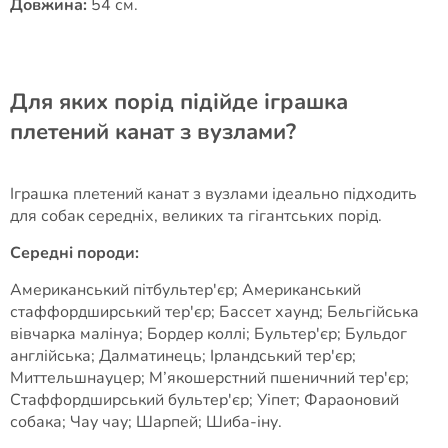
Довжина:
54 см.
Для яких порід підійде іграшка
плетений канат з вузлами?
Іграшка плетений канат з вузлами ідеально підходить
для собак середніх, великих та гігантських порід.
Середні породи:
Американський пітбультер'єр; Американський
стаффордширський тер'єр; Бассет хаунд; Бельгійська
вівчарка малінуа; Бордер коллі; Бультер'єр; Бульдог
англійська; Далматинець; Ірландський тер'єр;
Миттельшнауцер; М’якошерстний пшеничний тер'єр;
Стаффордширський бультер'єр; Уіпет; Фараоновий
собака; Чау чау; Шарпей; Шиба-іну.