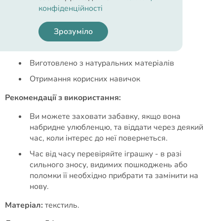
Приємна зовнішність
конфіденційності
Ідеальна жорсткість
Зрозуміло
Відсутність шкоди
Надійність
Виготовлено з натуральних матеріалів
Отримання корисних навичок
Рекомендації з використання:
Ви можете заховати забавку, якщо вона
набридне улюбленцю, та віддати через деякий
час, коли інтерес до неї повернеться.
Час від часу перевіряйте іграшку - в разі
сильного зносу, видимих пошкоджень або
поломки її необхідно прибрати та замінити на
нову.
Матеріал:
текстиль.