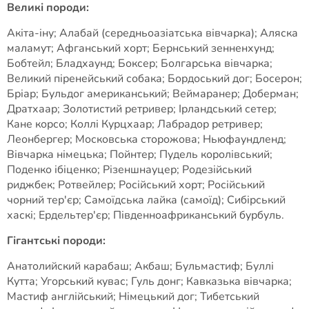
Великі породи:
Акіта-іну; Алабай (середньоазіатська вівчарка); Аляска
маламут; Афганський хорт; Бернський зенненхунд;
Бобтейл; Бладхаунд; Боксер; Болгарська вівчарка;
Великий піренейський собака; Бордоський дог; Босерон;
Бріар; Бульдог американський; Веймаранер; Доберман;
Дратхаар; Золотистий ретривер; Ірландський сетер;
Кане корсо; Коллі Курцхаар; Лабрадор ретривер;
Леонбергер; Московська сторожова; Ньюфаундленд;
Вівчарка німецька; Пойнтер; Пудель королівський;
Поденко ібіценко; Різеншнауцер; Родезійський
риджбек; Ротвейлер; Російський хорт; Російський
чорний тер'єр; Самоїдська лайка (самоїд); Сибірський
хаскі; Ердельтер'єр; Південноафриканський бурбуль.
Гігантські породи:
Анатолийский карабаш; Акбаш; Бульмастиф; Буллі
Кутта; Угорський кувас; Гуль донг; Кавказька вівчарка;
Мастиф англійський; Німецький дог; Тибетський