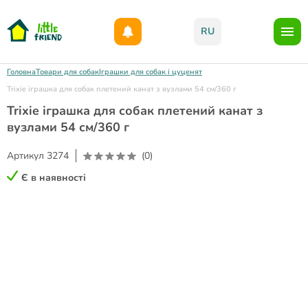
Даруємо 1000гр на бонусний рахунок при реєстрації!)
RU
Головна
Товари для собак
Іграшки для собак і цуценят
Trixie іграшка для собак плетений канат з вузлами 54 см/360 г
Trixie іграшка для собак плетений канат з
вузлами 54 см/360 г
Артикул
3274
(0)
Є в наявності