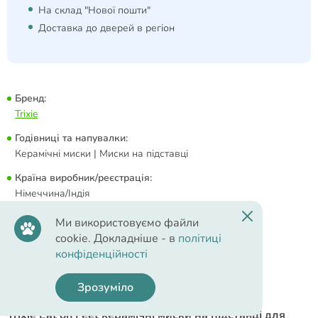
На склад "Нової пошти"
Доставка до дверей в регіон
Бренд:
Trixie
Годівниці та напувалки:
Керамічні миски | Миски на підставці
Країна виробник/реєстрація:
Німеччина/Індія
Ми використовуємо файли
cookie. Докладніше - в
політиці
конфіденційності
Опис
Зрозуміло
Trixie Eat on Feet керамічні миски на підставці для