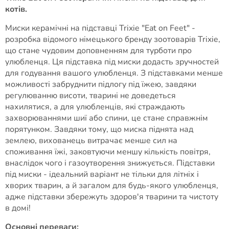
котів.
Миски керамічні на підставці Trixie "Eat on Feet" -
розробка відомого німецького бренду зоотоварів Trixie,
що стане чудовим доповненням для турботи про
улюбленця. Ця підставка під миски додасть зручностей
для годування вашого улюбленця. З підставками менше
можливості забруднити підлогу під їжею, завдяки
регулюванню висоти, тварині не доведеться
нахилятися, а для улюбленців, які страждають
захворюваннями шиї або спини, це стане справжнім
порятунком. Завдяки тому, що миска піднята над
землею, вихованець витрачає менше сил на
споживання їжі, заковтуючи меншу кількість повітря,
внаслідок чого і газоутворення знижується. Підставки
під миски - ідеальний варіант не тільки для літніх і
хворих тварин, а й загалом для будь-якого улюбленця,
адже підставки збережуть здоров'я тварини та чистоту
в домі!
Основні переваги: