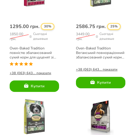
1295.00 грн.
2586.75 грн.
30%
25%
1850.00
Сьогодні
3449.00
Сьогодні
грн.
дешевше
грн.
дешевше
Oven-Baked Tradition
Oven-Baked Tradition
повністю збалансований
Веганський повнораціонний
сухий корм для цуценят зі
збалансований сухий корм
свіжого м’яса ягня 2,27 кг
для дорослих собак малих
порід 4.54кг.
+38 (063) 643... показати
+38 (063) 643... показати
Купити
Купити