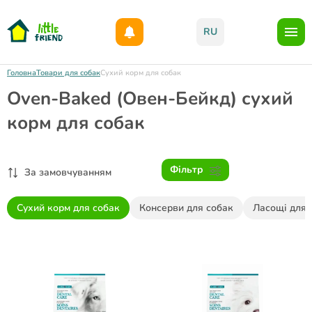
Даруємо 1000гр на бонусний рахунок при реєстрації!)
RU
Головна
Товари для собак
Сухий корм для собак
Oven-Baked (Овен-Бейкд) сухий
корм для собак
Фільтр
За замовчуванням
Сухий корм для собак
Консерви для собак
Ласощі для 