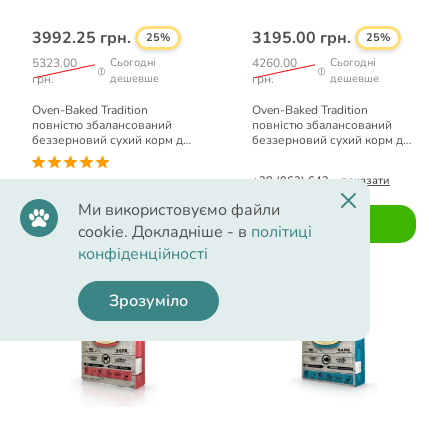
3992.25 грн.
3195.00 грн.
25%
25%
5323.00
Сьогодні
4260.00
Сьогодні
грн.
дешевше
грн.
дешевше
Oven-Baked Tradition
Oven-Baked Tradition
повністю збалансований
повністю збалансований
беззерновий сухий корм для
беззерновий сухий корм для
собак малих порід з
собак малих порід зі свіжого
червоного м’яса 5,67кг.
м’яса качки 4,54кг.
+38 (063) 643... показати
+38 (063) 643... показати
Ми використовуємо файли
Купити
cookie. Докладніше - в
політиці
Купити
конфіденційності
Зрозуміло