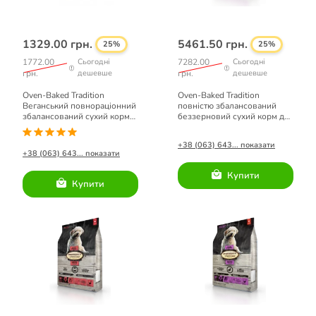
1329.00 грн.
5461.50 грн.
25%
25%
1772.00
Сьогодні
7282.00
Сьогодні
грн.
дешевше
грн.
дешевше
Oven-Baked Tradition
Oven-Baked Tradition
Веганський повнораціонний
повністю збалансований
збалансований сухий корм
беззерновий сухий корм для
для дорослих собак малих
собак зі свіжого м’яса качки
порід.
10,44кг.
+38 (063) 643... показати
+38 (063) 643... показати
Купити
Купити