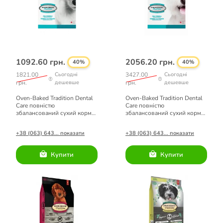
1092.60 грн.
2056.20 грн.
40%
40%
1821.00
Сьогодні
3427.00
Сьогодні
грн.
дешевше
грн.
дешевше
Oven-Baked Tradition Dental
Oven-Baked Tradition Dental
Care повністю
Сare повністю
збалансований сухий корм
збалансований сухий корм
для дорослих собак всіх
для дорослих собак малих
порід з рибою 1,81кг
порід з рибою 4,54кг
+38 (063) 643... показати
+38 (063) 643... показати
Купити
Купити