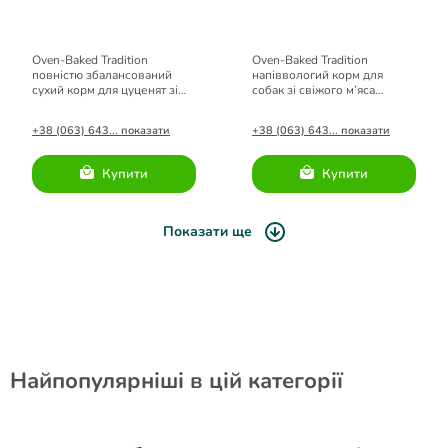
Oven-Baked Tradition
Oven-Baked Tradition
повністю збалансований
напіввологий корм для
сухий корм для цуценят зі
собак зі свіжого м’яса
свіжого м’яса курятини 2,27
курятини 9,07кг.
кг
+38 (063) 643... показати
+38 (063) 643... показати
Купити
Купити
Показати ще
Найпопулярніші в цій категорії