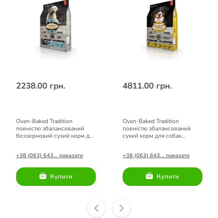
2238.00 грн.
4811.00 грн.
Oven-Baked Tradition
Oven-Baked Tradition
повністю збалансований
повністю збалансований
беззерновий сухий корм для
сухий корм для собак
собак малих порід зі свіжого
великих порід зі свіжого
м’яса риби 2,27кг.
м’яса курятини 11.34 кг
+38 (063) 643... показати
+38 (063) 643... показати
Купити
Купити