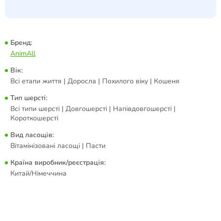
Бренд:
AnimAll
Вік:
Всі етапи життя | Доросла | Похилого віку | Кошеня
Тип шерсті:
Всі типи шерсті | Довгошерсті | Напівдовгошерсті |
Короткошерсті
Вид ласощів:
Вітамінізовані ласощі | Пасти
Країна виробник/реєстрація:
Китай/Німеччина