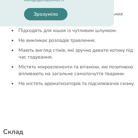
безпечними та корисними.
Використовуються при прийманні лікарських
Зрозуміло
засобів, від нудьги та стресу тварини.
Підходять для кішок із чутливим шлунком.
Не викликає розладів травлення.
Мають вигляд стіків, які зручно давати котику під
час годування.
Містять мікроелементи та вітаміни, які позитивно
впливають на загальне самопочуття тварини.
Не містять ароматизаторів та підсилювачів смаку.
Cклад