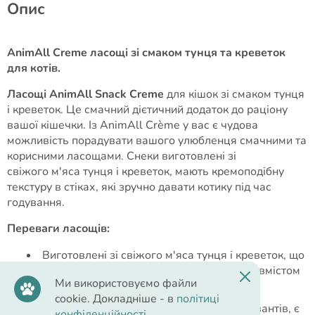
Опис
AnimAll Сreme ласощі зі смаком тунця та креветок
для котів.
Ласощі AnimAll Snack Creme
для кішок зі смаком тунця
і креветок. Це смачний дієтичний додаток до раціону
вашої кішечки. Із AnimAll Сrème у вас є чудова
можливість порадувати вашого улюбленця смачними та
корисними ласощами. Снеки виготовлені зі
свіжого м'яса тунця і креветок, мають кремоподібну
текстуру в стіках, які зручно давати котику під час
годування.
Переваги ласощів:
Виготовлені зі свіжого м'яса тунця і креветок, що
гарантує високу якість білків та низьким вмістом
Ми використовуємо файли
жиру.
cookie. Докладніше - в
політиці
Не містять штучних барвників та консервантів, є
конфіденційності