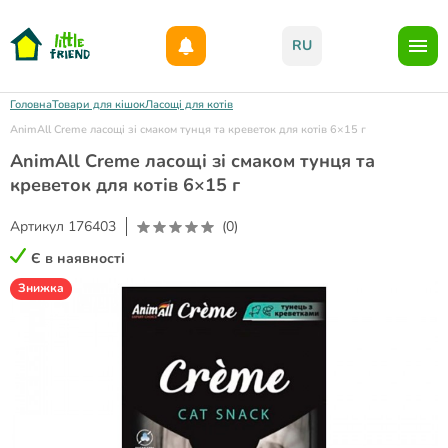
Даруємо 1000гр на бонусний рахунок при реєстрації!)
RU
Головна
Товари для кішок
Ласощі для котів
AnimAll Сreme ласощі зі смаком тунця та креветок для котів 6×15 г
AnimAll Сreme ласощі зі смаком тунця та
креветок для котів 6×15 г
Артикул
176403
(0)
Є в наявності
Знижка