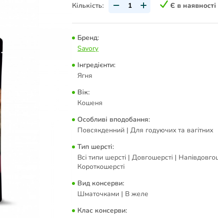
Кількість:
Є в наявності
Бренд:
Savory
Інгредієнти:
Ягня
Вік:
Кошеня
Особливі вподобання:
Повсякденний | Для годуючих та вагітних
Тип шерсті:
Всі типи шерсті | Довгошерсті | Напівдовгош
Короткошерсті
Вид консерви:
Шматочками | В желе
Клас консерви: