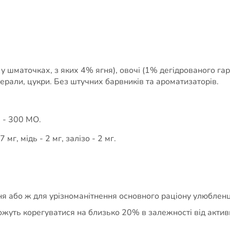
 шматочках, з яких 4% ягня), овочі (1% дегідрованого гар
ерали, цукри. Без штучних барвників та ароматизаторів.
3 - 300 МО.
 мг, мідь - 2 мг, залізо - 2 мг.
я або ж для урізноманітнення основного раціону улюбленц
жуть корегуватися на близько 20% в залежності від актив