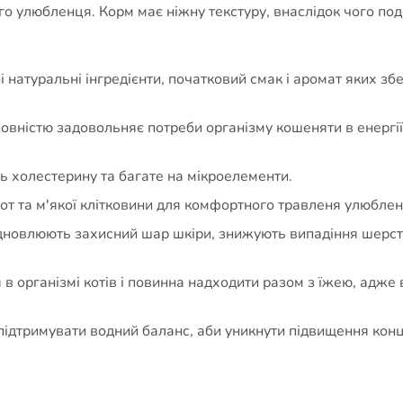
ого улюбленця. Корм має ніжну текстуру, внаслідок чого по
 натуральні інгредієнти, початковий смак і аромат яких з
повністю задовольняє потреби організму кошеняти в енергі
ь холестерину та багате на мікроелементи.
от та м'якої клітковини для комфортного травленя улюблен
відновлюють захисний шар шкіри, знижують випадіння шерст
в організмі котів і повинна надходити разом з їжею, адже 
ідтримувати водний баланс, аби уникнути підвищення конц