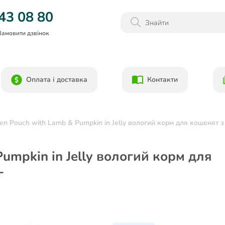
Даруємо 1000гр на бонусний рахунок при реєстрації!)
43 08 80
Замовити дзвінок
Оплата і доставка
Контакти
ten Pouch with Lamb & Pumpkin in Jelly вологий корм для кошенят з
Pumpkin in Jelly вологий корм для
г