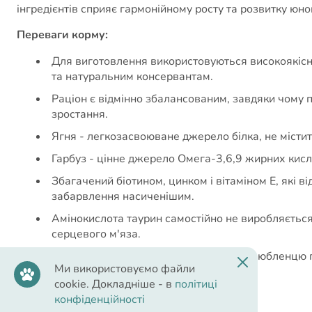
інгредієнтів сприяє гармонійному росту та розвитку юн
Переваги корму:
Для виготовлення використовуються високоякісні
та натуральним консервантам.
Раціон є відмінно збалансованим, завдяки чому 
зростання.
Ягня - легкозасвоюване джерело білка, не містит
Гарбуз - цінне джерело Омега-3,6,9 жирних кисл
Збагачений біотином, цинком і вітаміном Е, які 
забарвлення насиченішим.
Амінокислота таурин самостійно не виробляється 
серцевого м'яза.
Висока вологість раціону допомагає улюбленцю п
Ми використовуємо файли
сечовивідних шляхів.
cookie. Докладніше - в
політиці
конфіденційності