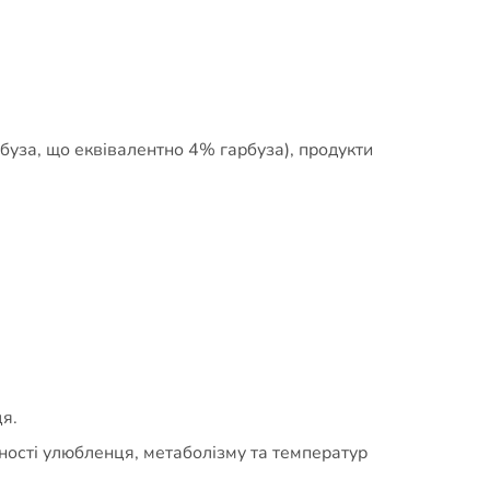
буза, що еквівалентно 4% гарбуза), продукти
я.
ності улюбленця, метаболізму та температур