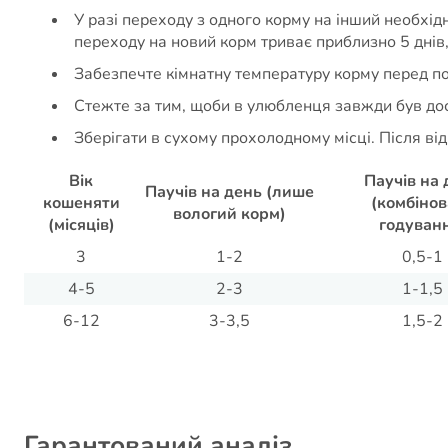
У разі переходу з одного корму на інший необхід
переходу на новий корм триває приблизно 5 днів
Забезпечте кімнатну температуру корму перед п
Стежте за тим, щоби в улюбленця завжди був дост
Зберігати в сухому прохолодному місці. Після ві
Вік
Паучів на 
Паучів на день (лише
кошеняти
(комбіно
вологий корм)
(місяців)
годуван
3
1-2
0,5-1
4-5
2-3
1-1,5
6-12
3-3,5
1,5-2
Гарантований аналіз