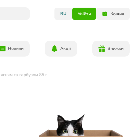
RU
Увійти
Кошик
Новини
Акції
Знижки
 ягням та гарбузом 85 г