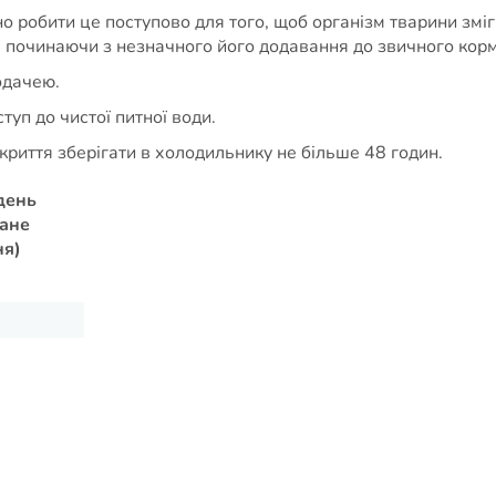
но робити це поступово для того, щоб організм тварини змі
, починаючи з незначного його додавання до звичного кор
одачею.
уп до чистої питної води.
дкриття зберігати в холодильнику не більше 48 годин.
день
ване
ня)