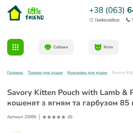
+38 (063)
6
Графік роботи
Собаки
Коти
Головна
Товари для кішок
Консерви для кішок
Savory Kit
Savory Kitten Pouch with Lamb & 
кошенят з ягням та гарбузом 85 
Артикул
20086
(0)