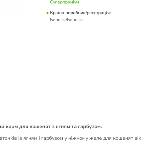
Суперпреміум
Країна виробник/реєстрація:
Бельгія/Бельгія
гий корм для кошенят з ягням та гарбузом.
очків із ягням і гарбузом у ніжному желе для кошенят віко