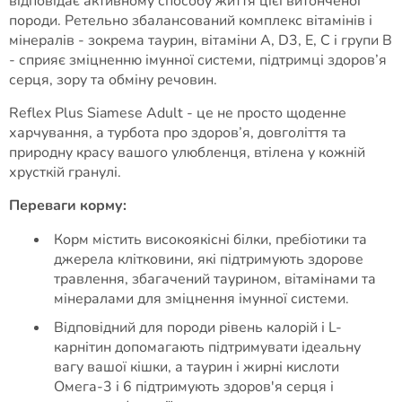
відповідає активному способу життя цієї витонченої
породи. Ретельно збалансований комплекс вітамінів і
мінералів - зокрема таурин, вітаміни A, D3, E, C і групи B
- сприяє зміцненню імунної системи, підтримці здоров’я
серця, зору та обміну речовин.
Reflex Plus Siamese Adult - це не просто щоденне
харчування, а турбота про здоров’я, довголіття та
природну красу вашого улюбленця, втілена у кожній
хрусткій гранулі.
Переваги корму:
Корм містить високоякісні білки, пребіотики та
джерела клітковини, які підтримують здорове
травлення, збагачений таурином, вітамінами та
мінералами для зміцнення імунної системи.
Відповідний для породи рівень калорій і L-
карнітин допомагають підтримувати ідеальну
вагу вашої кішки, а таурин і жирні кислоти
Омега-3 і 6 підтримують здоров'я серця і