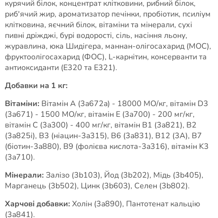
курячий білок, концентрат клітковини, рибний білок,
риб'ячий жир, ароматизатор печінки, пробіотик, псиліум
клітковина, яєчний білок, вітаміни та мінерали, сухі
пивні дріжджі, бурі водорості, сіль, насіння льону,
журавлина, юка Шидігера, маннан-олігосахарид (МОС),
фруктоолігосахарид (ФОС), L-карнітин, консерванти та
антиоксиданти (E320 та E321).
Добавки на 1 кг:
Вітаміни:
Вітамін A (3a672a) - 18000 МО/кг, вітамін D3
(3a671) - 1500 МО/кг, вітамін E (3a700) - 200 мг/кг,
вітамін C (3a300) - 400 мг/кг, вітамін B1 (3a821), B2
(3a825i), B3 (ніацин-3a315), B6 (3a831), B12 (3A), B7
(біотин-3a880), B9 (фолієва кислота-3a316), вітамін K3
(3a710).
Мінерали:
Залізо (3b103), Йод (3b202), Мідь (3b405),
Марганець (3b502), Цинк (3b603), Селен (3b802).
Харчові добавки:
Холін (3a890), Пантотенат кальцію
(3a841).