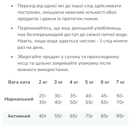
Перехід від однієї їжі до іншої слід здійснювати
поступово, змішуючи невеликі кількості обох
продуктів і даючи їх протягом тижня.
Переконайтесь, що ваш домашній улюбленець
має безперешкодній доступ до свіжої питної води.
Навіть, якщо вода здається чистою - її слід міняти
раз на день.
Зберігайте продукт у сухому та прохолодному
місці та щільно закривайте упаковку після
кожного використання.
Вага кота
2 кг
3 кг
4 кг
5 кг
6 кг
7 кг
20-
30-
35-
40-
45-
50-
Нормальний
30г
40г
50г
55г
65г
70г
Активний
40г
55г
65г
75г
85г
95г