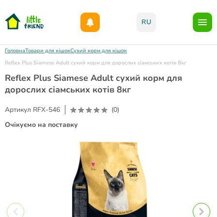
Даруємо 1000гр на бонусний рахунок при реєстрації!)
RU
Головна
Товари для кішок
Сухий корм для кішок
Reflex Plus Siamese Adult сухий корм для дорослих сіамських котів 8кг
Reflex Plus Siamese Adult сухий корм для
дорослих сіамських котів 8кг
Артикул
RFX-546
(0)
Очікуємо на поставку