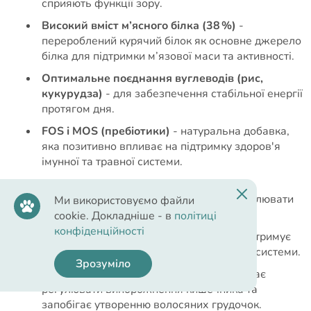
сприяють функції зору.
Високий вміст м’ясного білка (38 %)
-
перероблений курячий білок як основне джерело
білка для підтримки м’язової маси та активності.
Оптимальне поєднання вуглеводів (рис,
кукурудза)
- для забезпечення стабільної енергії
протягом дня.
FOS і MOS (пребіотики)
- натуральна добавка,
яка позитивно впливає на підтримку здоров'я
імунної та травної системи.
L‑карнітин
- амінокислота, важлива для
енергетичного обміну, допомагає контролювати
Ми використовуємо файли
вагу.
cookie. Докладніше - в
політиці
конфіденційності
Журавлина
- містить антиоксиданти, підтримує
імунну систему та здоров'я сечовивідної системи.
Зрозуміло
Псиліум
- рослинна клітковина,
допомагає
регулювати випорожнення кишечника та
запобігає утворенню
волосяних грудочок.