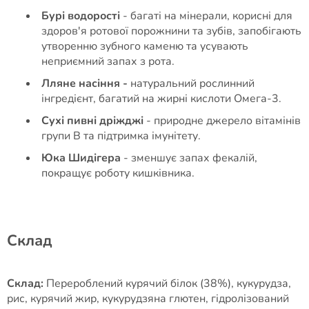
Бурі водорості
- багаті на мінерали, корисні для
здоров'я ротової порожнини та зубів, запобігають
утворенню зубного каменю та усувають
неприємний запах з рота.
Лляне насіння -
натуральний рослинний
інгредієнт, багатий на жирні кислоти Омега-3.
Сухі пивні дріжджі
- природне джерело вітамінів
групи B та підтримка імунітету.
Юка Шидігера
- зменшує запах фекалій,
покращує роботу кишківника.
Cклад
Склад:
Перероблений курячий білок (38%), кукурудза,
рис, курячий жир, кукурудзяна глютен, гідролізований