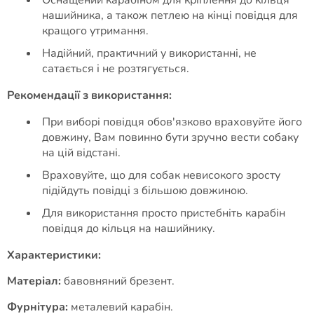
Оснащений карабіном для кріплення до кільця
нашийника, а також петлею на кінці повідця для
кращого утримання.
Надійний, практичний у використанні, не
сатається і не розтягується.
Рекомендації з використання:
При виборі повідця обов'язково враховуйте його
довжину, Вам повинно бути зручно вести собаку
на цій відстані.
Враховуйте, що для собак невисокого зросту
підійдуть повідці з більшою довжиною.
Для використання просто пристебніть карабін
повідця до кільця на нашийнику.
Характеристики:
Матеріал:
бавовняний брезент.
Фурнітура:
металевий карабін.