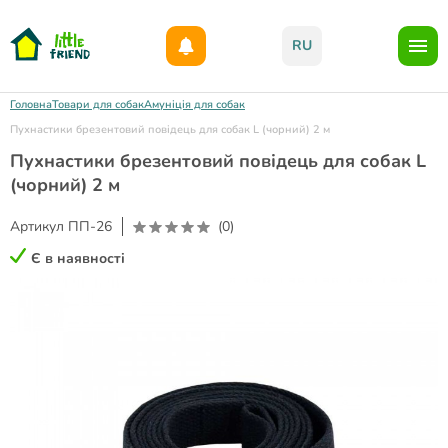
Даруємо 1000гр на бонусний рахунок при реєстрації!)
RU
Головна
Товари для собак
Амуніція для собак
Пухнастики брезентовий повідець для собак L (чорний) 2 м
Пухнастики брезентовий повідець для собак L
(чорний) 2 м
Артикул
ПП-26
(0)
Є в наявності