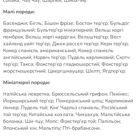
собака; Чау чау; Шарпей; Шиба-іну.
Малі породи:
Басенджи; Бігль; Бішон фрізе; Бостон тер'єр; Бульдог
французький; Бультер'єр мініатюрний; Вельш коргі
пемброк; Вельш коргі кардіган; Вельштер'єр; Вест
хайленд уайт тер'єр; Джек рассел тер'єр; Керн тер'єр;
Кокер спанієль американський; Кокер спанієль
англійський; Норвіч тер'єр; Пудель карликовий; Скотч
тер'єр; Такса; Фокстер'єр гладкошерстий; Фокстер'єр
жорсткошерстний; Цвергшнауцер; Шелті; Ягдтер'єр.
Мініатюрні породи:
Італійська левретка; Брюссельський грифон; Пекінес;
Йоркширський тер'єр; Померанський шпіц; Карликовий
пінчер; Пудель той; Кінг Чарльз спаніель; Російський
той тер'єр; Китайська хохлата; Чихуахуа; Мальтійська
болонка; Ши-тцу; Мопс; Фокстер'єр той; Папільон;
Японський хін; Мальтіпу; Пті-брабансони.