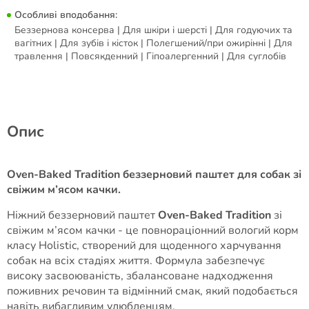
Особливі вподобання:
Беззернова консерва | Для шкіри і шерсті | Для годуючих та
вагітних | Для зубів і кісток | Полегшений/при ожирінні | Для
травлення | Повсякденний | Гіпоалергенний | Для суглобів
Опис
Oven-Baked Tradition беззерновий паштет для собак зі
свіжим м’ясом качки.
Ніжний беззерновий паштет
Oven-Baked Tradition
зі
свіжим м’ясом качки - це повнораціонний вологий корм
класу Holistic, створений для щоденного харчування
собак на всіх стадіях життя. Формула забезпечує
високу засвоюваність, збалансоване надходження
поживних речовин та відмінний смак, який подобається
навіть вибагливим улюбленцям.