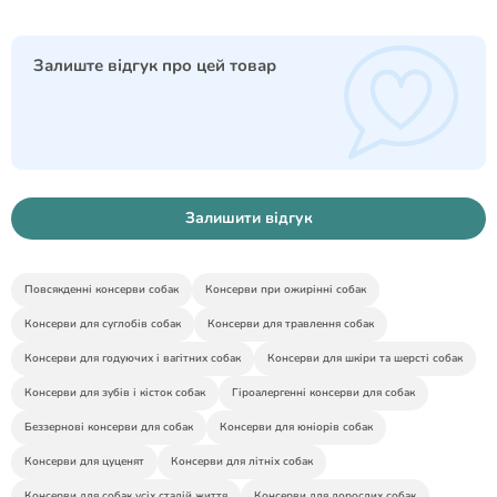
Залиште відгук про цей товар
Залишити відгук
Повсякденні консерви собак
Консерви при ожирінні собак
Консерви для суглобів собак
Консерви для травлення собак
Консерви для годуючих і вагітних собак
Консерви для шкіри та шерсті собак
Консерви для зубів і кісток собак
Гіроалергенні консерви для собак
Беззернові консерви для собак
Консерви для юніорів собак
Консерви для цуценят
Консерви для літніх собак
Консерви для собак усіх стадій життя
Консерви для дорослих собак