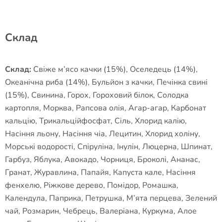
Склад
Склад:
Свіже м’ясо качки (15%), Оселедець (14%),
Океанічна риба (14%), Бульйон з качки, Печінка свині
(15%), Свинина, Горох, Гороховий білок, Солодка
картопля, Морква, Рапсова олія, Агар-агар, Карбонат
кальцію, Трикальційфосфат, Сіль, Хлорид калію,
Насіння льону, Насіння чіа, Лецитин, Хлорид холіну,
Морські водорості, Спіруліна, Інулін, Люцерна, Шпинат,
Гарбуз, Яблука, Авокадо, Чорниця, Броколі, Ананас,
Гранат, Журавлина, Папайя, Капуста кале, Насіння
фенхелю, Ріжкове дерево, Помідор, Ромашка,
Календула, Паприка, Петрушка, М’ята перцева, Зелений
чай, Розмарин, Чебрець, Валеріана, Куркума, Алое