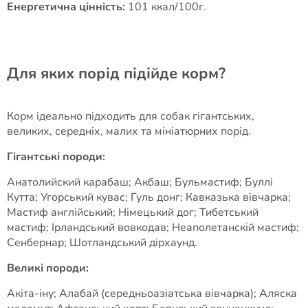
Енергетична цінність:
101 ккал/100г.
Для яких порід підійде корм?
Корм ідеально підходить для собак гігантських,
великих, середніх, малих та мініатюрних порід.
Гігантські породи:
Анатолийский карабаш; Акбаш; Бульмастиф; Буллі
Кутта; Угорський кувас; Гуль донг; Кавказька вівчарка;
Мастиф англійський; Німецький дог; Тибетський
мастиф; Ірландський вовкодав; Неаполетанскій мастиф;
Сенбернар; Шотландський дірхаунд.
Великі породи:
Акіта-іну; Алабай (середньоазіатська вівчарка); Аляска