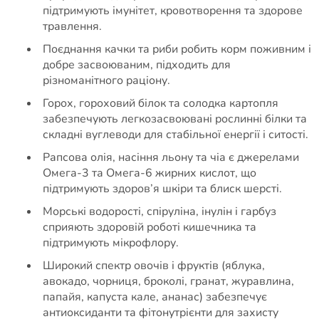
підтримують імунітет, кровотворення та здорове
травлення.
Поєднання качки та риби робить корм поживним і
добре засвоюваним, підходить для
різноманітного раціону.
Горох, гороховий білок та солодка картопля
забезпечують легкозасвоювані рослинні білки та
складні вуглеводи для стабільної енергії і ситості.
Рапсова олія, насіння льону та чіа є джерелами
Омега-3 та Омега-6 жирних кислот, що
підтримують здоров’я шкіри та блиск шерсті.
Морські водорості, спіруліна, інулін і гарбуз
сприяють здоровій роботі кишечника та
підтримують мікрофлору.
Широкий спектр овочів і фруктів (яблука,
авокадо, чорниця, броколі, гранат, журавлина,
папайя, капуста кале, ананас) забезпечує
антиоксиданти та фітонутрієнти для захисту