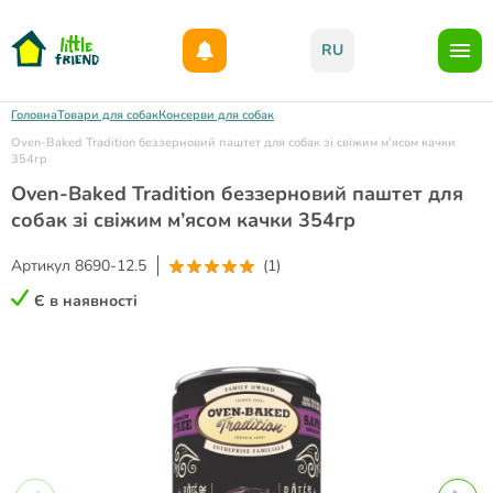
Даруємо 1000гр на бонусний рахунок при реєстрації!)
RU
Головна
Товари для собак
Консерви для собак
Oven-Baked Tradition беззерновий паштет для собак зі свіжим м’ясом качки
354гр
Oven-Baked Tradition беззерновий паштет для
собак зі свіжим м’ясом качки 354гр
Артикул
8690-12.5
(1)
Є в наявності