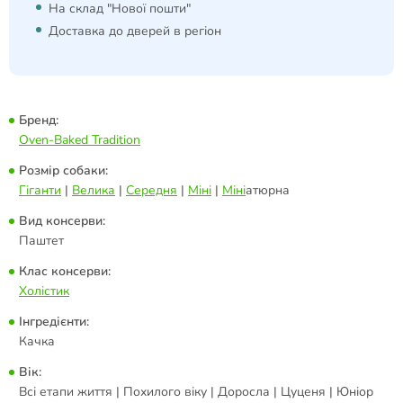
На склад "Нової пошти"
Доставка до дверей в регіон
Бренд:
Oven-Baked Tradition
Розмір собаки:
Гіганти
|
Велика
|
Середня
|
Міні
|
Міні
атюрна
Вид консерви:
Паштет
Клас консерви:
Холістик
Інгредієнти:
Качка
Вік:
Всі етапи життя | Похилого віку | Доросла | Цуценя | Юніор