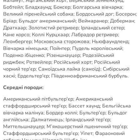
маламут; Афганський хорт; Бернський зенненхунд;
Бобтейл; Бладхаунд; Боксер; Болгарська вівчарка;
Великий піренейський собака; Бордоський дог; Босерон;
Бріар; Бульдог американський; Веймаранер; Доберман;
Дратхаар; Золотистий ретривер; Ірландський сетер;
Кане корсо; Коллі Курцхаар; Лабрадор ретривер;
Леонбергер; Московська сторожова; Ньюфаундленд;
Вівчарка німецька; Пойнтер; Пудель королівський;
Поденко ібіценко; Різеншнауцер; Родезійський
риджбек; Ротвейлер; Російський хорт; Російський
чорний тер'єр; Самоїдська лайка (самоїд); Сибірський
хаскі; Ердельтер'єр; Південноафриканський бурбуль.
Середні породи:
Американський пітбультер'єр; Американський
стаффордширський тер'єр; Бассет хаунд; Бельгійська
вівчарка малінуа; Бордер коллі; Бультер'єр; Бульдог
англійська; Далматинець; Ірландський тер'єр;
Миттельшнауцер; М’якошерстний пшеничний тер'єр;
Стаффордширський бультер'єр; Уіпет; Фараоновий