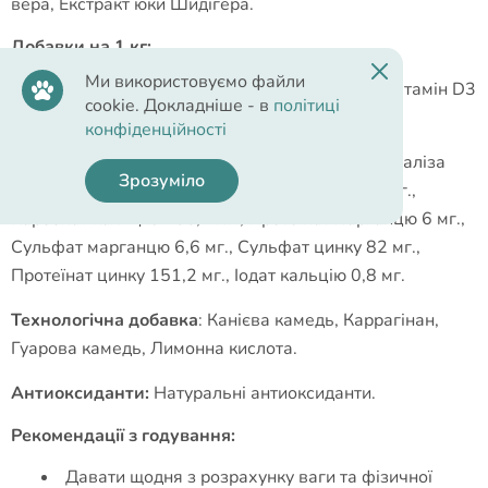
вера, Екстракт юки Шидігера.
Добавки на 1 кг:
Ми використовуємо файли
Вітаміни
:
Вітамін А (ретинілацетат) 1000 МЕ, Вітамін D3
cookie. Докладніше - в
політиці
(холекальциферол) 100 МЕ, Вітамін Е 10 мг.
конфіденційності
Мінерали:
Сульфат заліза 84,6 мг., Протеїнат заліза
Зрозуміло
72,6 мг., Протеїнат міді 51,2 мг., Селен 0,014 мг.,
Карбонат кальцію 266,2 мг., Протеїнат марганцю 6 мг.,
Сульфат марганцю 6,6 мг., Сульфат цинку 82 мг.,
Протеїнат цинку 151,2 мг., Іодат кальцію 0,8 мг.
Технологічна добавка
:
Канієва камедь, Каррагінан,
Гуарова камедь, Лимонна кислота.
Антиоксиданти:
Натуральні антиоксиданти.
Рекомендації з годування:
Давати щодня з розрахунку ваги та фізичної