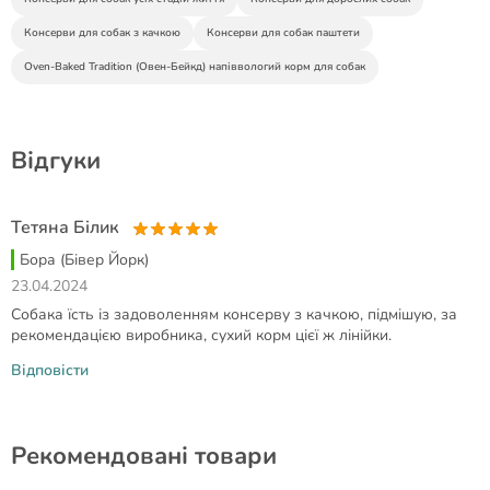
Консерви для собак з качкою
Консерви для собак паштети
Oven-Baked Tradition (Овен-Бейкд) напіввологий корм для собак
Відгуки
Тетяна Білик
Бора (Бівер Йорк)
23.04.2024
Собака їсть із задоволенням консерву з качкою, підмішую, за
рекомендацією виробника, сухий корм цієї ж лінійки.
Відповісти
Рекомендовані товари