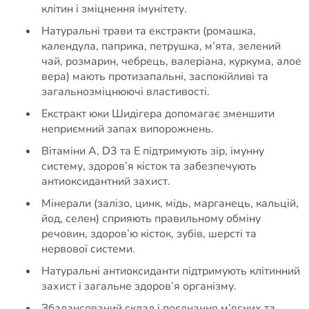
клітин і зміцнення імунітету.
Натуральні трави та екстракти (ромашка,
календула, паприка, петрушка, м’ята, зелений
чай, розмарин, чебрець, валеріана, куркума, алое
вера) мають протизапальні, заспокійливі та
загальнозміцнюючі властивості.
Екстракт юки Шидігера допомагає зменшити
неприємний запах випорожнень.
Вітаміни А, D3 та Е підтримують зір, імунну
систему, здоров’я кісток та забезпечують
антиоксидантний захист.
Мінерали (залізо, цинк, мідь, марганець, кальцій,
йод, селен) сприяють правильному обміну
речовин, здоров’ю кісток, зубів, шерсті та
нервової системи.
Натуральні антиоксиданти підтримують клітинний
захист і загальне здоров’я організму.
Збалансований склад і поєднання м’ясних та