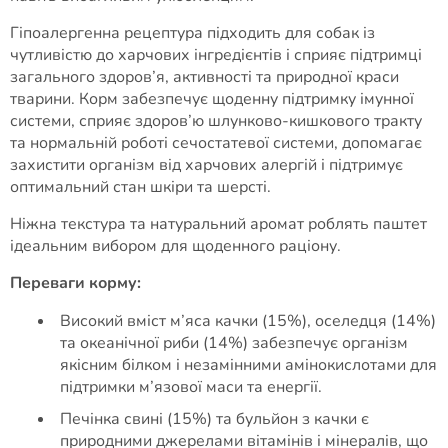
Гіпоалергенна рецептура підходить для собак із
чутливістю до харчових інгредієнтів і сприяє підтримці
загального здоров’я, активності та природної краси
тварини. Корм забезпечує щоденну підтримку імунної
системи, сприяє здоров’ю шлунково-кишкового тракту
та нормальній роботі сечостатевої системи, допомагає
захистити організм від харчових алергій і підтримує
оптимальний стан шкіри та шерсті.
Ніжна текстура та натуральний аромат роблять паштет
ідеальним вибором для щоденного раціону.
Переваги корму:
Високий вміст м’яса качки (15%), оселедця (14%)
та океанічної риби (14%) забезпечує організм
якісним білком і незамінними амінокислотами для
підтримки м’язової маси та енергії.
Печінка свині (15%) та бульйон з качки є
природними джерелами вітамінів і мінералів, що