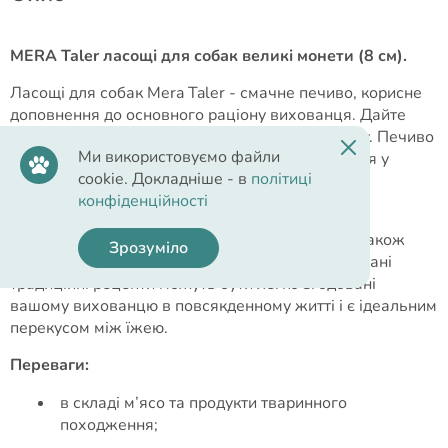
MERA Taler ласощі для собак великі монети (8 см).
Ласощі для собак Mera Taler - смачне печиво, корисне
доповнення до основного раціону вихованця. Дайте
вашому собаці гідну винагороду – MERA Bakery. Печиво
Ми використовуємо файли
для собак MERA Bakery готується та випікається у
cookie. Докладніше - в
політиці
щадному режимі з хороших інгредієнтів та з
конфіденційності
дотриманням найвищим стандартам якості.
І що найприємніше? Наші улюблені вихованці також
Зрозуміло
знаходять їх смачними. Перевірені та випробувані
традиційні рецепти можуть бути легко згодовані
вашому вихованцю в повсякденному житті і є ідеальним
перекусом між їжею.
Переваги:
в складі м’ясо та продукти тваринного
походження;