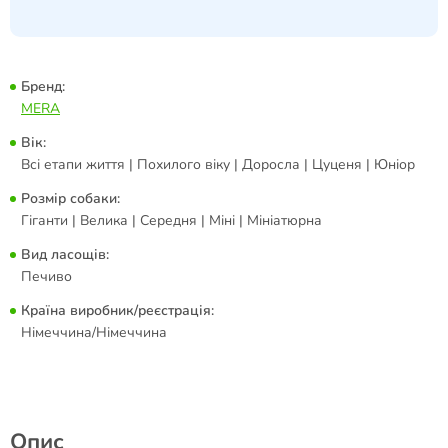
Бренд:
MERA
Вік:
Всі етапи життя | Похилого віку | Доросла | Цуценя | Юніор
Розмір собаки:
Гіганти | Велика | Середня | Міні | Мініатюрна
Вид ласощів:
Печиво
Країна виробник/реєстрація:
Німеччина/Німеччина
Опис