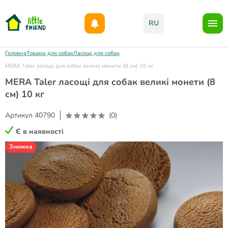
Даруємо 1000гр на бонусний рахунок при реєстрації!)
RU
Головна
Товари для собак
Ласощі для собак
MERA Taler ласощі для собак великі монети (8 см) 10 кг
MERA Taler ласощі для собак великі монети (8
см) 10 кг
Артикул
40790
(0)
Є в наявності
Знижка