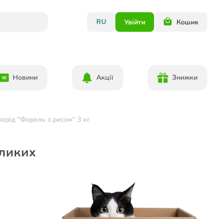
RU
Увійти
Кошик
Новини
Акції
Знижки
орід "Форель з рисом" 3 кг
еликих