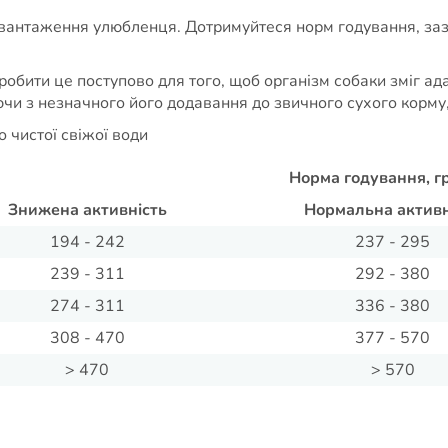
авантаження улюбленця. Дотримуйтеся норм годування, зазн
робити це поступово для того, щоб організм собаки зміг а
ючи з незначного його додавання до звичного сухого корм
 чистої свіжої води
Норма годування, г
Знижена активність
Нормальна активн
194 - 242
237 - 295
239 - 311
292 - 380
274 - 311
336 - 380
308 - 470
377 - 570
> 470
> 570