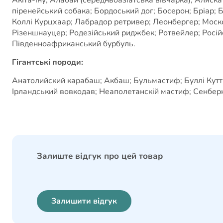
піренейський собака; Бордоський дог; Босерон; Бріар;
Коллі Курцхаар; Лабрадор ретривер; Леонбергер; Моск
Різеншнауцер; Родезійський риджбек; Ротвейлер; Російсь
Південноафриканський бурбуль.
Гігантські породи:
Анатолийский карабаш; Акбаш; Бульмастиф; Буллі Кутта;
Ірландський вовкодав; Неаполетанскій мастиф; Сенбер
Залиште відгук про цей товар
Залишити відгук