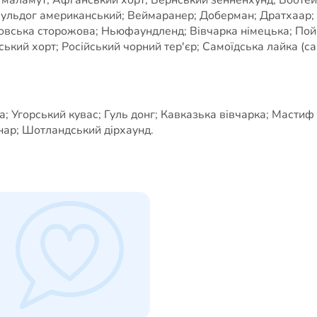
 Бульдог американський; Веймаранер; Доберман; Дратхаар; 
овська сторожова; Ньюфаундленд; Вівчарка німецька; Пойн
кий хорт; Російський чорний тер'єр; Самоїдська лайка (сам
 Угорський кувас; Гуль донг; Кавказька вівчарка; Мастиф 
нар; Шотландський дірхаунд.