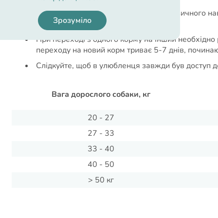
Давати щодня з розрахунку ваги та фізичного н
Зрозуміло
індивідуальні потреби Вашого собаки
При переході з одного корму на інший необхідно 
переходу на новий корм триває 5-7 днів, почина
Слідкуйте, щоб в улюбленця завжди був доступ до
Вага дорослого собаки, кг
20 - 27
27 - 33
33 - 40
40 - 50
> 50 кг