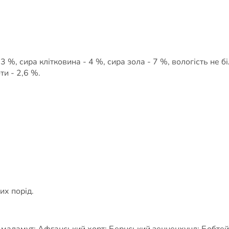
3 %, сира клітковина - 4 %, сира зола - 7 %, вологість не б
ти - 2,6 %.
их порід.
а маламут; Афганський хорт; Бернський зенненхунд; Бобтей