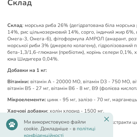
Cклад
Склад
: морська риба 26% (дегідратована біла морська 
14%, рис цільнозерновий 14%, сорго, індичий жир 6%,
Омега-3, Омега-6), фітоформула АМРОЛ (амарант, розто
морської риби 3% (джерело колагену), гідролізований п
бета-1,3/1,6-глюкани (пребіотик), корінь селери 0,1%,
юка Шидигера 0,04%.
Добавки на 1 кг:
Вітаміни:
вітамін A - 20000 МО, вітамін D3 - 750 МО, вітам
вітамін В5 - 27 мг, вітамін В6 - 8 мг, В9 (фолієва кислота
Мікроелементи:
цинк - 95 мг, залізо - 70 мг, марганець 
Харчові добавки:
холін хлорид - 1500 мг.
Ми використовуємо файли
Антиоксиданти природного походження:
екстракти ц
cookie. Докладніше - в
політиці
Рекомендації з годування:
конфіденційності