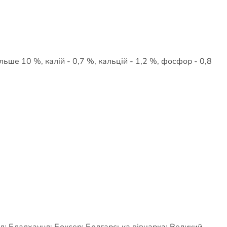
ільше 10 %, калій - 0,7 %, кальцій - 1,2 %, фосфор - 0,8
л; Бладхаунд; Боксер; Болгарська вівчарка; Великий