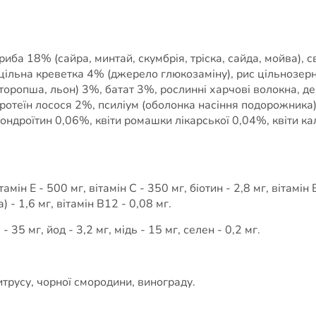
риба 18% (сайра, минтай, скумбрія, тріска, сайда, мойва), 
 цільна креветка 4% (джерело глюкозаміну), рис цільнозе
ропша, льон) 3%, батат 3%, рослинні харчові волокна, де
ротеїн лосося 2%, псиліум (оболонка насіння подорожника)
 хондроїтин 0,06%, квіти ромашки лікарської 0,04%, квіти к
ін Е - 500 мг, вітамін C - 350 мг, біотин - 2,8 мг, вітамін В
) - 1,6 мг, вітамін В12 - 0,08 мг.
- 35 мг, йод - 3,2 мг, мідь - 15 мг, селен - 0,2 мг.
итрусу, чорної смородини, винограду.