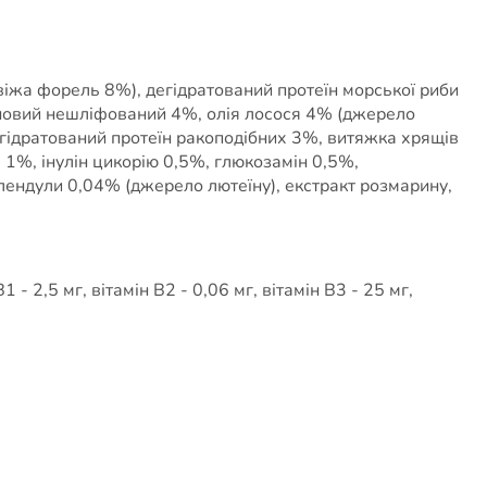
свіжа форель 8%), дегідратований протеїн морської риби
рновий нешліфований 4%, олія лосося 4% (джерело
гідратований протеїн ракоподібних 3%, витяжка хрящів
 1%, інулін цикорію 0,5%, глюкозамін 0,5%,
алендули 0,04% (джерело лютеїну), екстракт розмарину,
1 - 2,5 мг, вітамін В2 - 0,06 мг, вітамін В3 - 25 мг,