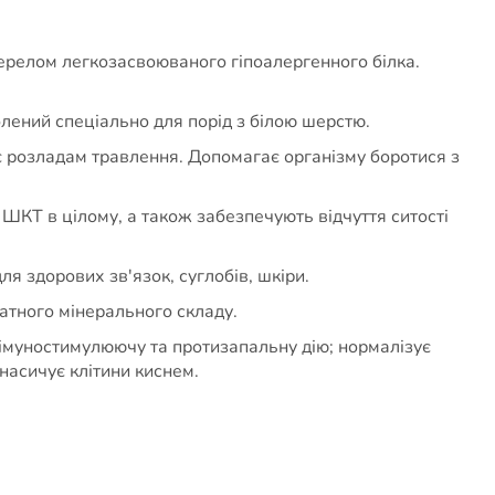
жерелом легкозасвоюваного гіпоалергенного білка.
лений спеціально для порід з білою шерстю.
є розладам травлення. Допомагає організму боротися з
у ШКТ в цілому, а також забезпечують відчуття ситості
я здорових зв'язок, суглобів, шкіри.
атного мінерального складу.
 імуностимулюючу та протизапальну дію; нормалізує
насичує клітини киснем.