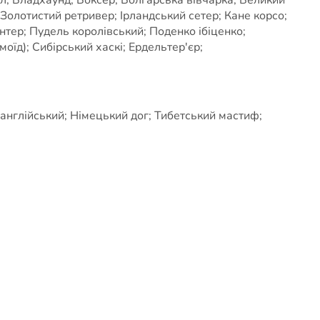
Золотистий ретривер; Ірландський сетер; Кане корсо;
тер; Пудель королівський; Поденко ібіценко;
оїд); Сибірський хаскі; Ердельтер'єр;
англійський; Німецький дог; Тибетський мастиф;