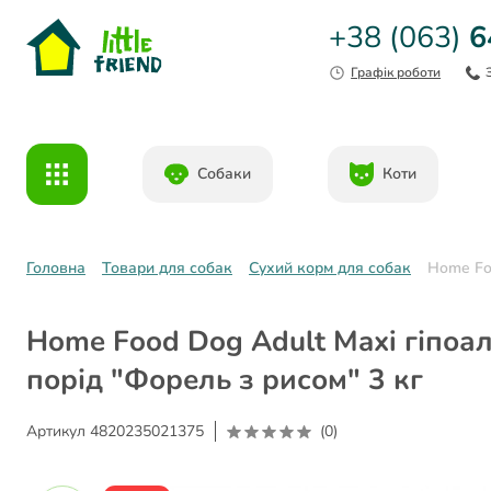
+38 (063)
6
Графік роботи
Собаки
Коти
Головна
Товари для собак
Сухий корм для собак
Home Foo
Home Food Dog Adult Maxi гіпоа
порід "Форель з рисом" 3 кг
Артикул
4820235021375
(0)