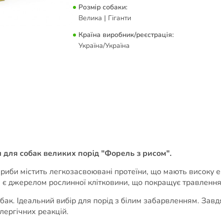
Розмір собаки:
Велика | Гіганти
Країна виробник/реєстрація:
Україна/Україна
 для собак великих порід "Форель з рисом".
ї риби містить легкозасвоювані протеїни, що мають високу 
і є джерелом рослинної клітковини, що покращує травлення
ак. Ідеальний вибір для порід з білим забарвленням. Завдя
лергічних реакцій.