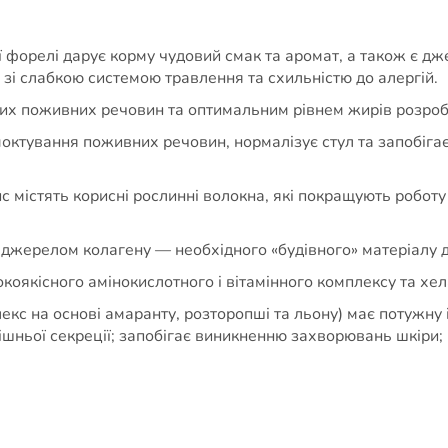
ої форелі дарує корму чудовий смак та аромат, а також є д
 зі слабкою системою травлення та схильністю до алергій.
них поживних речовин та оптимальним рівнем жирів розроб
октування поживних речовин, нормалізує стул та запобіга
 рис містять корисні рослинні волокна, які покращують робот
джерелом колагену — необхідного «будівного» матеріалу дл
коякісного амінокислотного і вітамінного комплексу та хел
екс на основі амаранту, розторопші та льону) має потужну
шньої секреції; запобігає виникненню захворювань шкіри; 