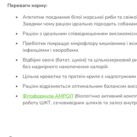
Переваги корму:
Апетитне поєднання білої морської риби та свіж
Завдяки чому раціон ідеально підходить собакам
Раціон з ідеальним співвідношенням високоякіс
Пребіотик покращує мікрофлору кишківника і всм
інфекціями і хворобами.
Відбірні овочі (батат, цукіні) та цільнозерновий
без надмірного накопичення калорій.
Цільна креветка та протеїн криля є надпотужним 
Раціон відрізняється оптимальним балансом висо
Фітоформула АМРОЛ
(біологічно активний компл
роботу ШКТ, сечовивідних шляхів та залоз внутрі