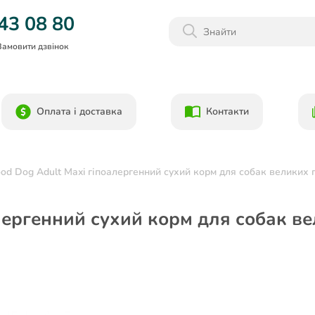
Даруємо 1000гр на бонусний рахунок при реєстрації!)
43 08 80
Замовити дзвінок
Оплата і доставка
Контакти
d Dog Adult Maxi гіпоалергенний сухий корм для собак великих п
лергенний сухий корм для собак в