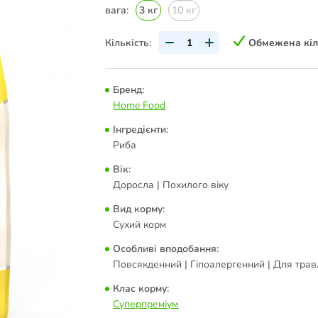
вага:
3 кг
10 кг
Кількість:
Обмежена кіл
Бренд:
Home Food
Інгредієнти:
Риба
Вік:
Доросла | Похилого віку
Вид корму:
Сухий корм
Особливі вподобання:
Повсякденний | Гіпоалергенний | Для тра
Клас корму:
Суперпреміум