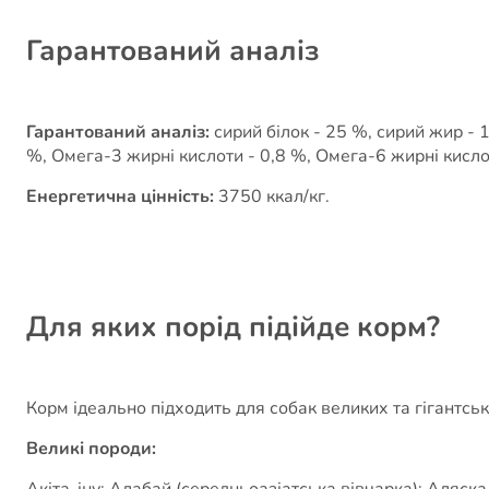
Гарантований аналіз
Гарантований аналіз:
сирий білок - 25 %, сирий жир - 1
%, Омега-3 жирні кислоти - 0,8 %, Омега-6 жирні кисло
Енергетична цінність:
3750 ккал/кг.
Для яких порід підійде корм?
Корм ідеально підходить для собак великих та гігантськ
Великі породи:
Акіта-іну; Алабай (середньоазіатська вівчарка); Аляск