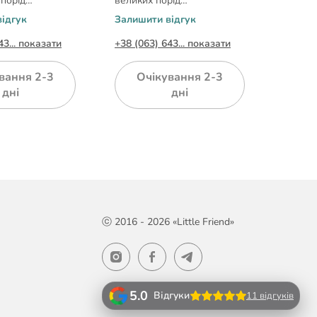
 порід
великих порід
гігантс
кольору розмір
карамельного кольору
ідгук
Залишити відгук
XL
20см/25мм
розмір L: 60-87см/25мм
Залиши
43... показати
+38 (063) 643... показати
+38 (06
вання 2-3
Очікування 2-3
дні
дні
ⓒ 2016 - 2026 «Little Friend»
5.0
Відгуки
11 відгуків