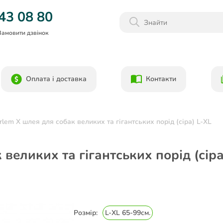
Даруємо 1000гр на бонусний рахунок при реєстрації!)
43 08 80
Замовити дзвінок
Оплата і доставка
Контакти
lem X шлея для собак великих та гігантських порід (сіра) L-XL
великих та гігантських порід (сіра
Розмір:
L-XL 65-99см.