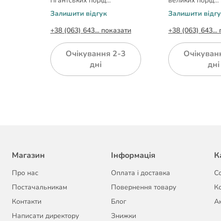
гігантських порід
великих порід
рна) L-
яблучного кольору розмір
карамельного к
Залишити відгук
Залишити відг
L-XL: 75-120см/25мм
розмір L: 60-87
+38 (063) 643... показати
+38 (063) 643...
азати
Очікування 2-3
Очікуван
дні
дні
Магазин
Інформація
К
Про нас
Оплата і доставка
С
Постачальникам
Повернення товару
К
Контакти
Блог
Ак
Написати директору
Знижки