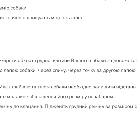
змір собаки.
ця значно підвищують міцність шлеї.
иміряти обхват грудної клітини Вашого собаки за допомого
лапою собаки, через спину, через точку за другою лапою соб
 Між шлейкою та тілом собаки необхідно залишити відстань
те можливе збільшення його розміру незабаром.
емінь до клацання. Підженіть грудний ремінь за розміром 