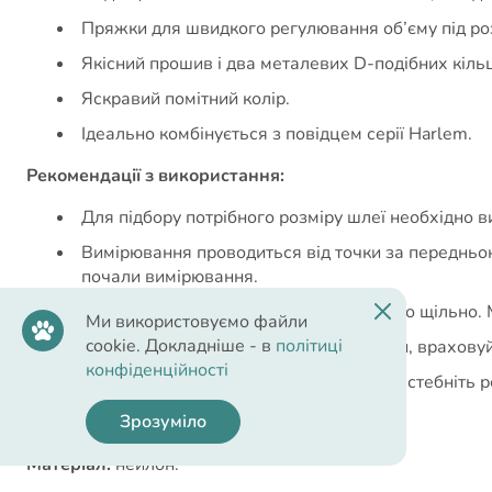
Пряжки для швидкого регулювання об’єму під ро
Якісний прошив і два металевих D-подібних кіль
Яскравий помітний колір.
Ідеально комбінується з повідцем серії Harlem.
Рекомендації з використання:
Для підбору потрібного розміру шлеї необхідно в
Вимірювання проводиться від точки за передньою 
почали вимірювання.
Шлейка не має сидіти на собаці занадто щільно.
Ми використовуємо файли
cookie. Докладніше - в
політиці
Якщо шлейка обирається для цуценяти, враховуй
конфіденційності
Одягніть шлею через голову собаки, застебніть р
Зрозуміло
Характеристики:
Матеріал:
нейлон.