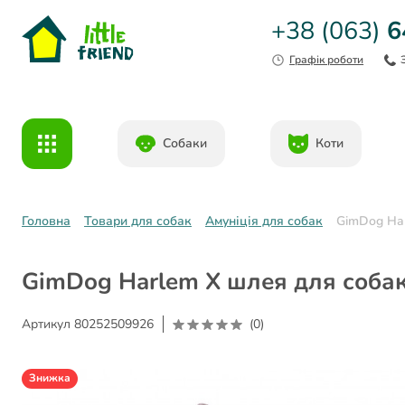
+38 (063)
6
Графік роботи
Собаки
Коти
Головна
Товари для собак
Амуніція для собак
GimDog Har
GimDog Harlem X шлея для собак 
Артикул
80252509926
(0)
Знижка