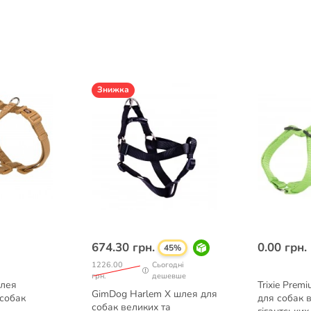
Знижка
674.30 грн.
0.00 грн.
45%
1226.00
Сьогодні
грн.
дешевше
шлея
Trixie Prem
GimDog Harlem X шлея для
 собак
для собак 
собак великих та