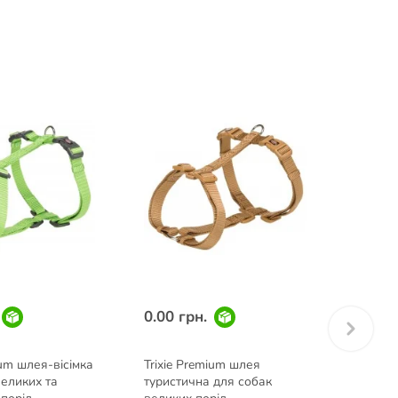
Знижк
0.00 грн.
674.3
1226.00
грн.
ium шлея-вісімка
Trixie Premium шлея
GimDog
великих та
туристична для собак
собак 