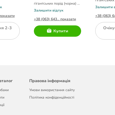
гігантських
гігантських порід (чорна) L-
ольору
яблучного 
ук
Залишити в
XL
см/25мм
L-XL: 75-1
Залишити відгук
 показати
+38 (063) 6
+38 (063) 643... показати
ня 2-3
Очіку
Купити
аталог
Правова інформація
обаки
Умови використання сайту
оти
Політика конфіденційності
ції