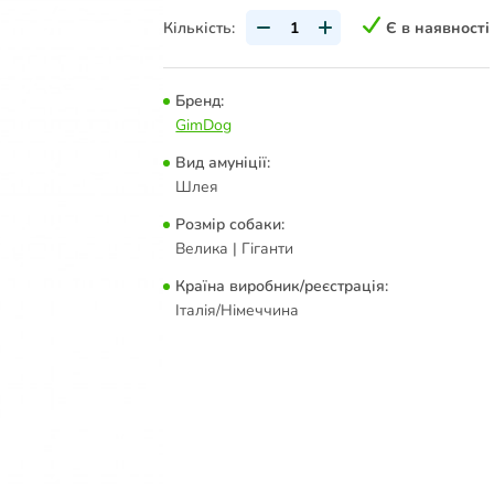
Кількість:
Є в наявності
Бренд:
GimDog
Вид амуніції:
Шлея
Розмір собаки:
Велика | Гіганти
Країна виробник/реєстрація:
Італія/Німеччина