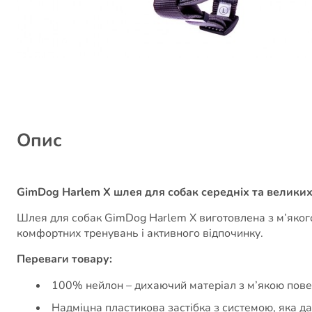
Опис
GimDog Harlem X шлея для собак середніх та великих 
Шлея для собак GimDog Harlem X виготовлена з м’якого
комфортних тренувань і активного відпочинку.
Переваги товару:
100% нейлон – дихаючий матеріал з м’якою повер
Надміцна пластикова застібка з системою, яка дає