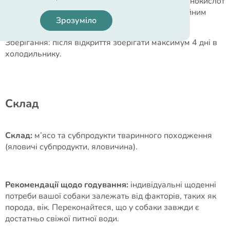
Високий природний вміст вітамінів (A, E, D) і амінокислот
(лізин, метіонін, цистин). Виробництво під постійним
Зрозуміло
ветеринарним наглядом.
Зберігання: після відкриття зберігати максимум 4 дні в
холодильнику.
Cклад
Склад:
м’ясо та субпродукти тваринного походження
(яловичі субпродукти, яловичина).
Рекомендації щодо годування:
індивідуальні щоденні
потреби вашої собаки залежать від факторів, таких як
порода, вік. Переконайтеся, що у собаки завжди є
достатньо свіжої питної води.