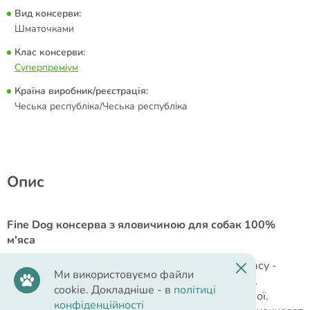
Вид консерви:
Шматочками
Клас консерви:
Суперпреміум
Країна виробник/реєстрація:
Чеська республіка/Чеська республіка
Опис
Fine Dog консерва з яловичиною для собак 100%
м'яса
Повноцінний корм для собак, супер преміум класу -
Ми використовуємо файли
100% М’ЯСО. Виготовлено без ароматизаторів,
cookie. Докладніше - в
політиці
консервантів та барвників. Продукт не містить сої.
конфіденційності