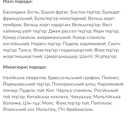
Малі породи:
Басенджи; Бігль; Бішон фрізе; Бостон тер'єр; Бульдог
французький; Бультер'єр мініатюрний; Вельш коргі
пемброк; Вельш коргі кардіган; Вельштер'єр; Вест
хайленд уайт тер'єр; Джек рассел тер'єр; Керн тер'єр;
Кокер спанієль американський; Кокер спанієль
англійський; Норвіч тер'єр; Пудель карликовий; Скотч
тер'єр; Такса; Фокстер'єр гладкошерстий; Фокстер'єр
жорсткошерстний; Цвергшнауцер; Шелті; Ягдтер'єр.
Мініатюрні породи:
Італійська левретка; Брюссельський грифон; Пекінес;
Йоркширський тер'єр; Померанський шпіц; Карликовий
пінчер; Пудель той; Кінг Чарльз спаніель; Російський
той тер'єр; Китайська хохлата; Чихуахуа; Мальтійська
болонка; Ши-тцу; Мопс; Фокстер'єр той; Папільон;
Японський хін; Мальтіпу; Пті-брабансони.