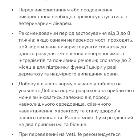
Перед використанням або продовження
використання необхідно проконсультуватися з
ветеринарним лікарем.
Рекомендований період застосування від 3 до 8
тижнів: якщо ознаки непереносимості проходять,
цей корм можна використовувати спочатку до
одного року для зменшення непереносимості
інгредієнтів та поживних речовин; спочатку до 2
місяців для підтримки функції шкіри у разі
дерматозу та надмірного випадання вовни.
Добову кількість корму вказано у таблиці на
упаковці. Добова норма розрахована приблизно і
може змінюватись залежно від породи,
навколишнього середовища, фізичного
навантаження, характеру та стану здоров'я
вашого вихованця. Раціон може бути розділений
на два прийоми їжі та більше.
При переведенні на VetLife рекомендується