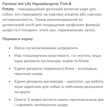
Farmina Vet Life Hypoallergenic Fish &
Potato
- повнораційний дієтичний вологий корм для
собак, які страждають на харчову алергію або харчову
непереносимість. Також рекомендований як
допоміжний засіб для покращення трофічних функцій
шкіри та її похідних: очей, вух, параанальних залоз.
Переваги корму:
Якісні легкозасвоювані інгредієнти.
Має гіпоалергенні властивості, т.к. містить лише
одне джерело вуглеводів, жирів та білків.
Єдине джерело тваринного білка - оселедець
північних морів.
Єдине джерело вуглеводів - картопля, що робить
корм корисним для собак із побічними реакціями
на крупи.
Омега-3 жирні кислоти мають протизапальну дію
і сприяють поліпшенню шкіри.