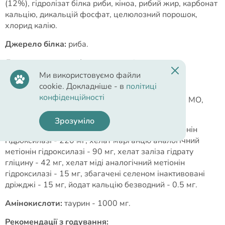
(12%), гідролізат білка риби, кіноа, рибий жир, карбонат
кальцію, дикальцій фосфат, целюлозний порошок,
хлорид калію.
Джерело білка:
риба.
Джерело вуглеводів:
картопля, кіноа.
Ми використовуємо файли
Добавки на 1 кг:
cookie. Докладніше - в
політиці
конфіденційності
Вітаміни:
вітамін A - 3400 МО, вітамін D3 - 200 МО,
вітамін Е - 34 мг.
Зрозуміло
Мікроелементи:
хелат цинку аналогічний метіонін
гідроксилазі - 220 мг, хелат марганцю аналогічний
метіонін гідроксилазі - 90 мг, хелат заліза гідрату
гліцину - 42 мг, хелат міді аналогічний метіонін
гідроксилазі - 15 мг, збагачені селеном інактивовані
дріжджі - 15 мг, йодат кальцію безводний - 0.5 мг.
Амінокислоти:
таурин - 1000 мг.
Рекомендації з годування: