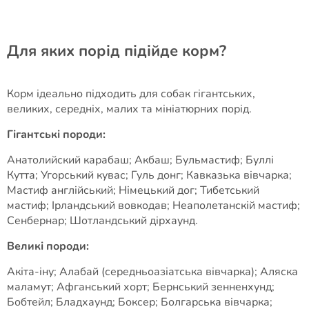
Для яких порід підійде корм?
Корм ідеально підходить для собак гігантських,
великих, середніх, малих та мініатюрних порід.
Гігантські породи:
Анатолийский карабаш; Акбаш; Бульмастиф; Буллі
Кутта; Угорський кувас; Гуль донг; Кавказька вівчарка;
Мастиф англійський; Німецький дог; Тибетський
мастиф; Ірландський вовкодав; Неаполетанскій мастиф;
Сенбернар; Шотландський дірхаунд.
Великі породи:
Акіта-іну; Алабай (середньоазіатська вівчарка); Аляска
маламут; Афганський хорт; Бернський зенненхунд;
Бобтейл; Бладхаунд; Боксер; Болгарська вівчарка;