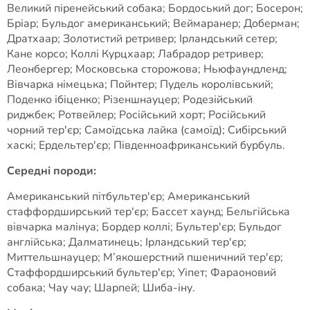
Великий піренейський собака; Бордоський дог; Босерон;
Бріар; Бульдог американський; Веймаранер; Доберман;
Дратхаар; Золотистий ретривер; Ірландський сетер;
Кане корсо; Коллі Курцхаар; Лабрадор ретривер;
Леонбергер; Московська сторожова; Ньюфаундленд;
Вівчарка німецька; Пойнтер; Пудель королівський;
Поденко ібіценко; Різеншнауцер; Родезійський
риджбек; Ротвейлер; Російський хорт; Російський
чорний тер'єр; Самоїдська лайка (самоїд); Сибірський
хаскі; Ердельтер'єр; Південноафриканський бурбуль.
Середні породи:
Американський пітбультер'єр; Американський
стаффордширський тер'єр; Бассет хаунд; Бельгійська
вівчарка малінуа; Бордер коллі; Бультер'єр; Бульдог
англійська; Далматинець; Ірландський тер'єр;
Миттельшнауцер; М’якошерстний пшеничний тер'єр;
Стаффордширський бультер'єр; Уіпет; Фараоновий
собака; Чау чау; Шарпей; Шиба-іну.