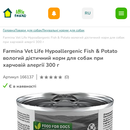
Даруємо 1000гр на бонусний рахунок при реєстрації!)
RU
Головна
Товари для собак
Лікувальні корми для собак
Farmina Vet Life Hypoallergenic Fish & Potato вологий дієтичний корм для собак
при харчовій алергії 300 г
Farmina Vet Life Hypoallergenic Fish & Potato
вологий дієтичний корм для собак при
харчовій алергії 300 г
Артикул
166137
(0)
Є в наявності