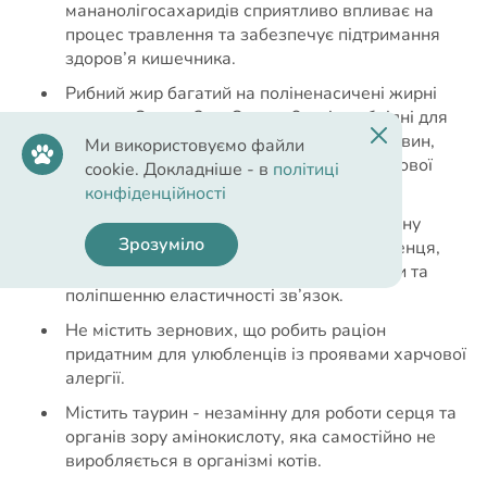
мананолігосахаридів сприятливо впливає на
процес травлення та забезпечує підтримання
здоров’я кишечника.
Рибний жир багатий на поліненасичені жирні
кислоти Омега-3 та Омега-6, які необхідні для
роботи мозку, злагодженого обміну речовин,
Ми використовуємо файли
насичення шкірних покривів і росту здорової
cookie. Докладніше - в
політиці
шерсті.
конфіденційності
Завдяки вмісту глюкозаміну та хондроїтину
Зрозуміло
раціон надає турботу про суглоби улюбленця,
сприяючи відновленню хрящової тканини та
поліпшенню еластичності зв’язок.
Не містить зернових, що робить раціон
придатним для улюбленців із проявами харчової
алергії.
Містить таурин - незамінну для роботи серця та
органів зору амінокислоту, яка самостійно не
виробляється в організмі котів.