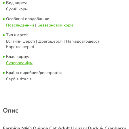
Вид корму:
Сухий корм
Особливі вподобання:
Повсякденний
|
Беззерновий корм
Тип шерсті:
Всі типи шерсті | Довгошерсті | Напівдовгошерсті |
Короткошерсті
Клас корму:
Суперпреміум
Країна виробник/реєстрація:
Сербія /Італія
Опис
Farmina N&D Quinoa Cat Adult Urinary Duck & Cranberry