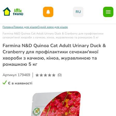
Даруємо 1000гр на бонусний рахунок при реєстрації!)
RU
Головна
Товари для кішок
Сухий корм для кішок
Farmina N&D Quinoa Cat Adult Urinary Duck & Cranberry для профілактики
сечокам'яної хвороби з качкою, кіноа, журавлиною та ромашкою 5 кг
Farmina N&D Quinoa Cat Adult Urinary Duck &
Cranberry для профілактики сечокам'яної
хвороби з качкою, кіноа, журавлиною та
ромашкою 5 кг
Артикул
179469
(0)
Є в наявності