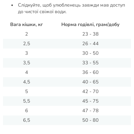
Слідкуйте, щоб улюбленець завжди мав доступ
до чистої свіжої води.
Вага кішки, кг
Норма годівлі, грам/добу
2
23 - 38
2,5
26 - 44
3
30 - 50
3,5
33 - 55
4
36 - 60
4,5
40 - 65
5
42 - 70
5,5
45 - 75
6
47 - 78
6,5
50 - 80