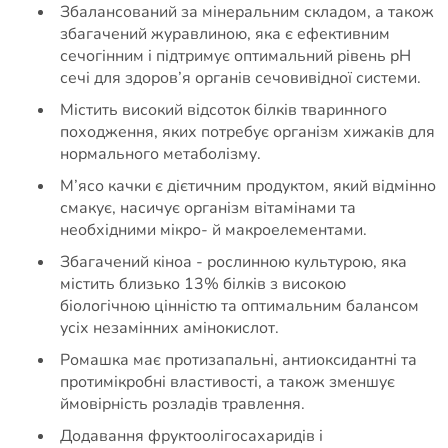
Збалансований за мінеральним складом, а також
збагачений журавлиною, яка є ефективним
сечогінним і підтримує оптимальний рівень рН
сечі для здоров’я органів сечовивідної системи.
Містить високий відсоток білків тваринного
походження, яких потребує організм хижаків для
нормального метаболізму.
М’ясо качки є дієтичним продуктом, який відмінно
смакує, насичує організм вітамінами та
необхідними мікро- й макроелементами.
Збагачений кіноа - рослинною культурою, яка
містить близько 13% білків з високою
біологічною цінністю та оптимальним балансом
усіх незамінних амінокислот.
Ромашка має протизапальні, антиоксидантні та
протимікробні властивості, а також зменшує
ймовірність розладів травлення.
Додавання фруктоолігосахаридів і