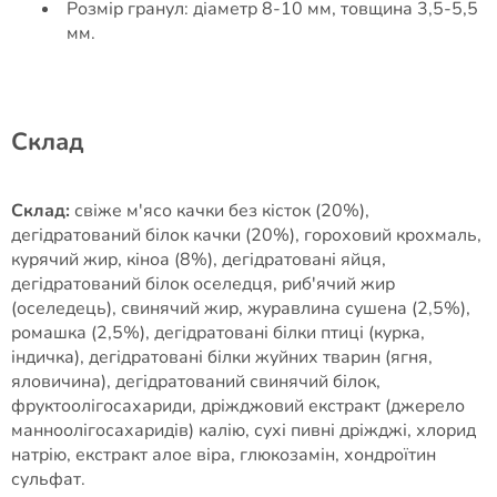
Розмір гранул: діаметр 8-10 мм, товщина 3,5-5,5
мм.
Cклад
Склад:
свіже м'ясо качки без кісток (20%),
дегідратований білок качки (20%), гороховий крохмаль,
курячий жир, кіноа (8%), дегідратовані яйця,
дегідратований білок оселедця, риб'ячий жир
(оселедець), свинячий жир, журавлина сушена (2,5%),
ромашка (2,5%), дегідратовані білки птиці (курка,
індичка), дегідратовані білки жуйних тварин (ягня,
яловичина), дегідратований свинячий білок,
фруктоолігосахариди, дріжджовий екстракт (джерело
манноолігосахаридів) калію, сухі пивні дріжджі, хлорид
натрію, екстракт алое віра, глюкозамін, хондроїтин
сульфат.