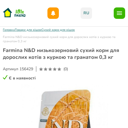
Даруємо 1000гр на бонусний рахунок при реєстрації!)
RU
Головна
Товари для кішок
Сухий корм для кішок
Farmina N&D низькозерновий сухий корм для дорослих котів з куркою та
гранатом 0,3 кг
Farmina N&D низькозерновий сухий корм для
дорослих котів з куркою та гранатом 0,3 кг
Артикул
156429
(0)
Є в наявності