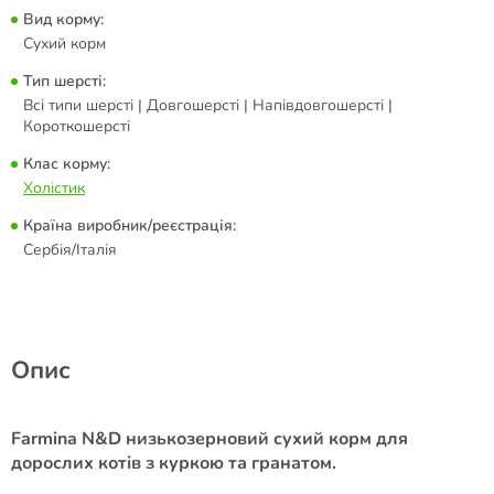
Вид корму:
Сухий корм
Тип шерсті:
Всі типи шерсті | Довгошерсті | Напівдовгошерсті |
Короткошерсті
Клас корму:
Холістик
Країна виробник/реєстрація:
Сербія/Італія
Опис
Farmina N&D низькозерновий сухий корм для
дорослих котів з куркою та гранатом.