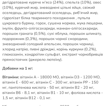
дегідратоване куряче м'ясо (24%), спельта (10%), овес
(10%), курячий жир, зневоднені цільні яйця, свіжий
оселедець, дегідратований оселедець, риб'ячий жир,
гідролізат білка тваринного походження , пульпа
цукрового буряку, горох, сушена морква, мукa люцерни,
інулін, фрукто-олігосахариди, маннан-олігосахариди,
порошок граната (0,5%), сухі яблука, порошок шпинату,
подорожник (0,3%), порошок чорної смородини,
зневоднений солодкий апельсин, порошок чорниці,
хлорид натрію, пивні дріжджі, корінь куркуми (0,2%),
глюкозамін, хондроїтин сульфат, екстракт чорнобривців
прямостоячих (джерело лютеїну).
Добавки на 1 кг:
Вітаміни:
вітамін А - 18000 МО, вітамін D3 - 1200 МО,
вітамін Е - 600 мг, вітамін С - 300 мг, вітамін PP - 150
мг, пантотенова кислота - 50 мг, вітамін В2 - 20 мг,
вітамін В6 - 8,1 мг, вітамін В1 - 10 мг, фолієва кислота -
1,5 мг, вітамін В12 - 0,1 мг.