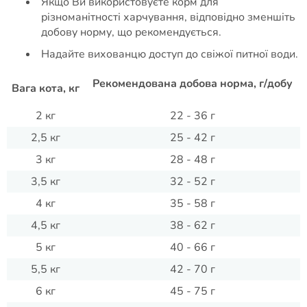
Якщо Ви використовуєте корм для
різноманітності харчування, відповідно зменшіть
добову норму, що рекомендується.
Надайте вихованцю доступ до свіжої питної води.
Рекомендована добова норма, г/добу
Вага кота, кг
2 кг
22 - 36 г
2,5 кг
25 - 42 г
3 кг
28 - 48 г
3,5 кг
32 - 52 г
4 кг
35 - 58 г
4,5 кг
38 - 62 г
5 кг
40 - 66 г
5,5 кг
42 - 70 г
6 кг
45 - 75 г