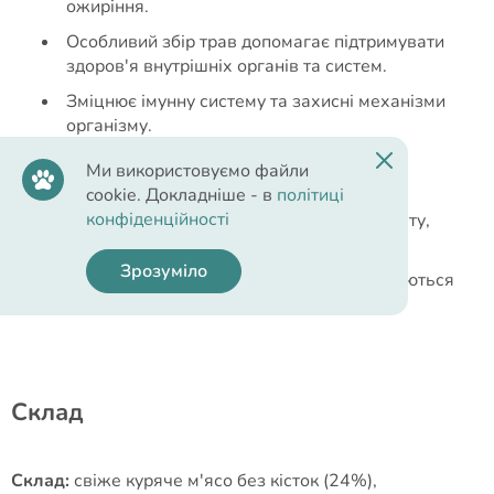
ожиріння.
Особливий збір трав допомагає підтримувати
здоров'я внутрішніх органів та систем.
Зміцнює імунну систему та захисні механізми
організму.
Сприяє підвищенню життєвого тонусу,
Ми використовуємо файли
уповільнює процес старіння.
cookie. Докладніше - в
політиці
конфіденційності
Служить профілактикою цукрового діабету,
знижує рівень холестерину у крові.
Зрозуміло
Полба і овес, що входять до складу являються
злаками з низьким вмістом глютену.
Cклад
Склад:
свіже куряче м'ясо без кісток (24%),