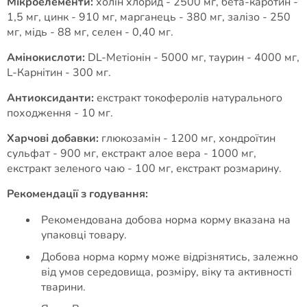
Мікроелементи:
холін хлорид - 2500 мг, бета-каротин -
1,5 мг, цинк - 910 мг, марганець - 380 мг, залізо - 250
мг, мідь - 88 мг, селен - 0,40 мг.
Амінокислоти:
DL-Метіонін - 5000 мг, таурин - 4000 мг,
L-Карнітин - 300 мг.
Антиоксиданти:
екстракт токоферолів натурального
походження - 10 мг.
Харчові добавки:
глюкозамін - 1200 мг, хондроїтин
сульфат - 900 мг, екстракт алое вера - 1000 мг,
екстракт зеленого чаю - 100 мг, екстракт розмарину.
Рекомендації з годування:
Рекомендована добова норма корму вказана на
упаковці товару.
Добова норма корму може відрізнятись, залежно
від умов середовища, розміру, віку та активності
тварини.