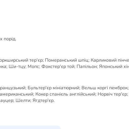
х порід.
оркширський тер'єр; Померанський шпіц; Карликовий пінчер
ка; Ши-тцу; Мопс; Фокстер'єр той; Папільон; Японський хін
французький; Бультер'єр мініатюрний; Вельш коргі пемброк;
ь американський; Кокер спанієль англійський; Норвіч тер'єр
уцер; Шелти; Ягдтер'єр.