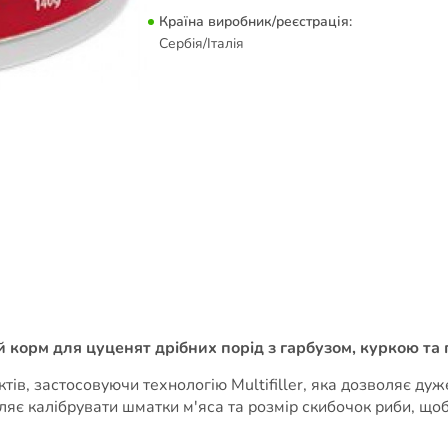
Країна виробник/реєстрація:
Сербія/Італія
й корм для цуценят дрібних порід з гарбузом, куркою та 
ів, застосовуючи технологію Multifiller, яка дозволяє дуж
яє калібрувати шматки м'яса та розмір скибочок риби, щоб