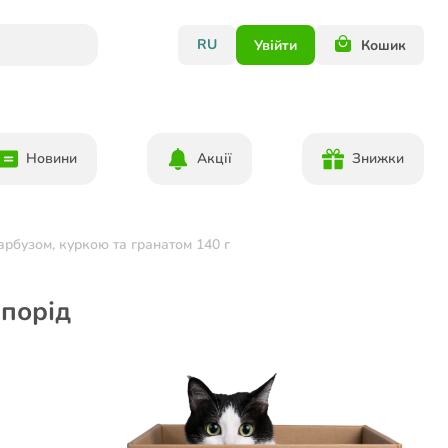
RU
Увійти
Кошик
Новини
Акції
Знижки
арбузом, куркою та гранатом 140 г
 порід