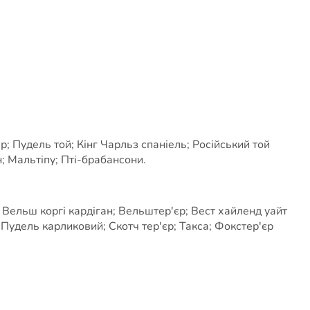
; Пудель той; Кінг Чарльз спаніель; Російський той
; Мальтіпу; Пті-брабансони.
 Вельш коргі кардіган; Вельштер'єр; Вест хайленд уайт
; Пудель карликовий; Скотч тер'єр; Такса; Фокстер'єр