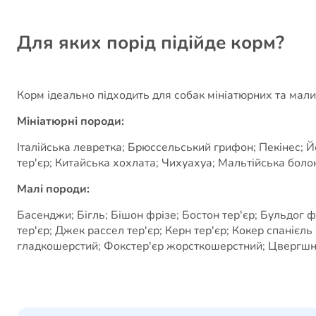
Для яких порід підійде корм?
Корм ідеально підходить для собак мініатюрних та мали
Мініатюрні породи:
Італійська левретка; Брюссельський грифон; Пекінес; Й
тер'єр; Китайська хохлата; Чихуахуа; Мальтійська болон
Малі породи:
Басенджи; Бігль; Бішон фрізе; Бостон тер'єр; Бульдог 
тер'єр; Джек рассел тер'єр; Керн тер'єр; Кокер спанієл
гладкошерстий; Фокстер'єр жорсткошерстний; Цвергшна