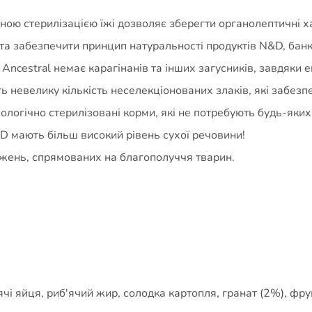
ною стерилізацією їжі дозволяє зберегти органолептичні ха
а забезпечити принцип натуральності продуктів N&D, банк
Ancestral немає карагінанів та інших загусників, завдяки 
ть невелику кількість неселекціонованих злаків, які забез
ологічно стерилізовані корми, які не потребують будь-яких
D мають більш високий рівень сухої речовини!
іджень, спрямованих на благополуччя тварин.
ячі яйця, риб'ячий жир, солодка картопля, гранат (2%), фр