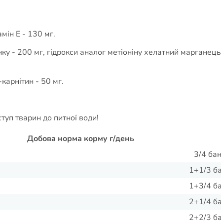
мін Е - 130 мг.
ку - 200 мг, гідрокси аналог метіоніну хелатний марганець 
-карнітин - 50 мг.
уп тварин до питної води!
Добова норма корму г/день
3/4 бан
1+1/3 ба
1+3/4 ба
2+1/4 ба
2+2/3 ба