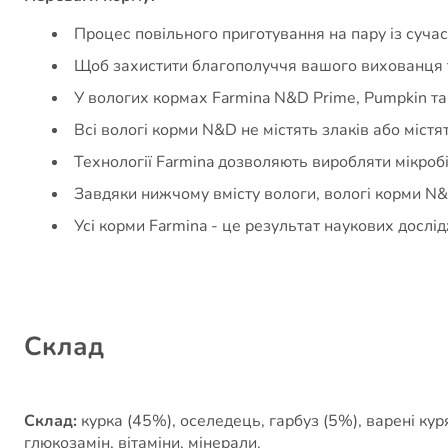
Процес повільного приготування на пару із сучас
Щоб захистити благополуччя вашого вихованця т
У вологих кормах Farmina N&D Prime, Pumpkin та 
Всі вологі корми N&D не містять злаків або містя
Технології Farmina дозволяють виробляти мікробі
Завдяки нижчому вмісту вологи, вологі корми N&
Усі корми Farmina - це результат наукових досл
Cклад
Склад:
курка (45%), оселедець, гарбуз (5%), варені кур
глюкозамін, вітаміни, мінерали.