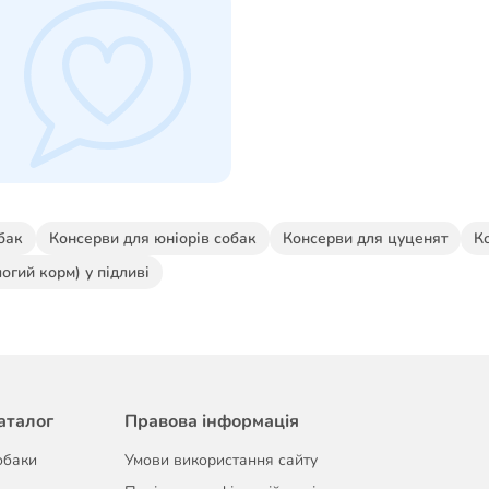
бак
Консерви для юніорів собак
Консерви для цуценят
К
огий корм) у підливі
аталог
Правова інформація
обаки
Умови використання сайту