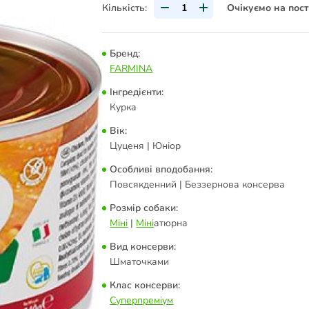
Кількість:
Очікуємо на пос
Бренд:
FARMINA
Інгредієнти:
Курка
Вік:
Цуценя | Юніор
Особливі вподобання:
Повсякденний | Беззернова консерва
Розмір собаки:
Міні
|
Міні
атюрна
Вид консерви:
Шматочками
Клас консерви:
Суперпреміум