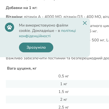
Добавки на 1 кг:
Вітаміни:
вітамін А - 4000 МО, вітамін D3 - 400 МО, віта
Ми використовуємо файли
Мікроелементи:
метіонін гідрокси аналог хелатного цин
cookie. Докладніше - в
політиці
мг, гідроксианалог метіоніну хелатна мідь - 16 мг.
конфіденційності
Амінокислоти:
DL-метіонін - 1000 мг, таурін - 500 мг, L
Зрозуміло
Рекомендації з годування:
Важливо забезпечити постійний та безперешкодний дост
Вага цуценя, кг
0,5 кг
1 кг
1,5 кг
2 кг
2,5 кг