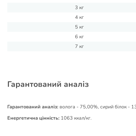
3 кг
4 кг
5 кг
6 кг
7 кг
Гарантований аналіз
Гарантований аналіз:
волога - 75,00%, сирий білок - 13
Енергетична цінність:
1063 ккал/кг.