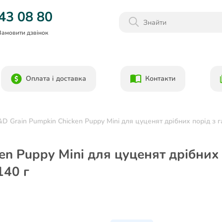
Даруємо 1000гр на бонусний рахунок при реєстрації!)
43 08 80
Замовити дзвінок
Оплата і доставка
Контакти
D Grain Pumpkin Chicken Puppy Mini для цуценят дрібних порід з г
en Puppy Mini для цуценят дрібних
140 г