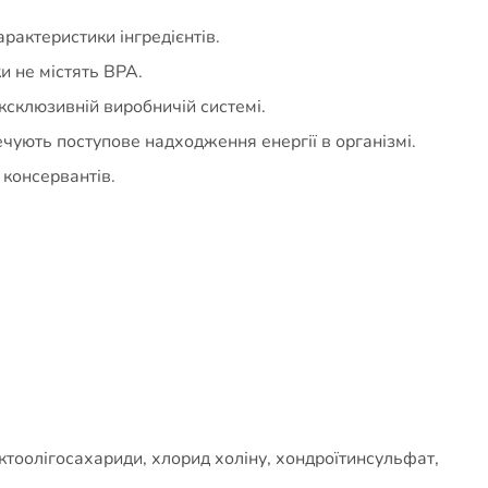
рактеристики інгредієнтів.
и не містять BPA.
ексклюзивній виробничій системі.
печують поступове надходження енергії в організмі.
 консервантів.
уктоолігосахариди, хлорид холіну, хондроїтинсульфат,