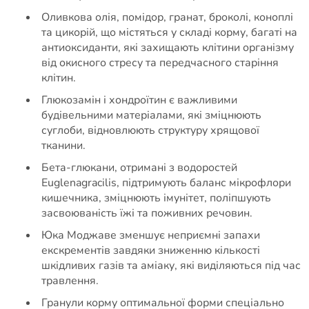
Оливкова олія, помідор, гранат, броколі, коноплі
та цикорій, що містяться у складі корму, багаті на
антиоксиданти, які захищають клітини організму
від окисного стресу та передчасного старіння
клітин.
Глюкозамін і хондроїтин є важливими
будівельними матеріалами, які зміцнюють
суглоби, відновлюють структуру хрящової
тканини.
Бета-глюкани, отримані з водоростей
Euglenagracilis, підтримують баланс мікрофлори
кишечника, зміцнюють імунітет, поліпшують
засвоюваність їжі та поживних речовин.
Юка Моджаве зменшує неприємні запахи
екскрементів завдяки зниженню кількості
шкідливих газів та аміаку, які виділяються під час
травлення.
Гранули корму оптимальної форми спеціально