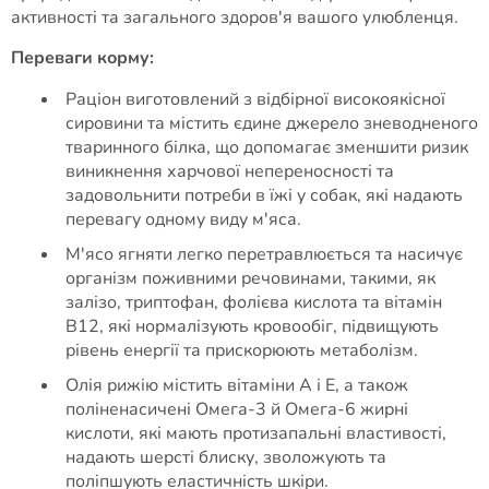
активності та загального здоров'я вашого улюбленця.
Переваги корму:
Раціон виготовлений з відбірної високоякісної
сировини та містить єдине джерело зневодненого
тваринного білка, що допомагає зменшити ризик
виникнення харчової непереносності та
задовольнити потреби в їжі у собак, які надають
перевагу одному виду м'яса.
М'ясо ягняти легко перетравлюється та насичує
організм поживними речовинами, такими, як
залізо, триптофан, фолієва кислота та вітамін
В12, які нормалізують кровообіг, підвищують
рівень енергії та прискорюють метаболізм.
Олія рижію містить вітаміни А і Е, а також
поліненасичені Омега-3 й Омега-6 жирні
кислоти, які мають протизапальні властивості,
надають шерсті блиску, зволожують та
поліпшують еластичність шкіри.