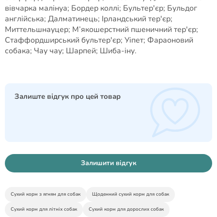
вівчарка малінуа; Бордер коллі; Бультер'єр; Бульдог
англійська; Далматинець; Ірландський тер'єр;
Миттельшнауцер; М’якошерстний пшеничний тер'єр;
Стаффордширський бультер'єр; Уіпет; Фараоновий
собака; Чау чау; Шарпей; Шиба-іну.
Залиште відгук про цей товар
Залишити відгук
Сухий корм з ягням для собак
Щоденний сухий корм для собак
Сухий корм для літніх собак
Сухий корм для дорослих собак