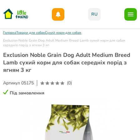
Даруємо 1000гр на бонусний рахунок при реєстрації!)
RU
Головна
Товари для собак
Сухий корм для собак
Exclusion Noble Grain Dog Adult Medium Breed Lamb сухий корм для собак
середніх порід з ягням 3 кг
Exclusion Noble Grain Dog Adult Medium Breed
Lamb сухий корм для собак середніх порід з
ягням 3 кг
Артикул
05175
(0)
Під замовлення