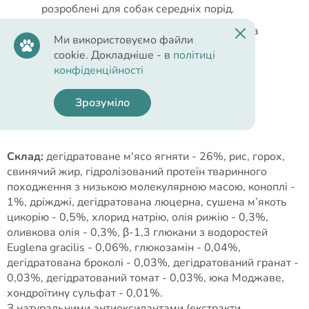
розроблені для собак середніх порід.
Не містить курячого жиру, пшениці, сої та
Ми використовуємо файли
кукурудзи.
cookie. Докладніше - в
політиці
конфіденційності
Зрозуміло
Cклад
Склад:
дегідратоване м'ясо ягняти - 26%, рис, горох,
свинячий жир, гідролізований протеїн тваринного
походження з низькою молекулярною масою, коноплі -
1%, дріжджі, дегідратована люцерна, сушена м’якоть
цикорію - 0,5%, хлорид натрію, олія рижію - 0,3%,
оливкова олія - 0,3%, β-1,3 глюкани з водоростей
Euglena gracilis - 0,06%, глюкозамін - 0,04%,
дегідратована броколі - 0,03%, дегідратований гранат -
0,03%, дегідратований томат - 0,03%, юка Моджаве,
хондроїтину сульфат - 0,01%.
З натуральними антиоксидантами (екстракти