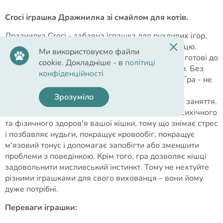
Croci іграшка Дражнилка зі смайлом для котів.
Дразнилка Croci - забавна іграшка для рухливих ігор,
яка обов'язково сподобається вашому вихованцю.
Ми використовуємо файли
Якщо ви завели у своїй оселі кішку, значить, ви готові до
cookie. Докладніше - в
політиці
того, що їй необхідно приділяти достатньо уваги. Без
конфіденційності
цього тварина навряд чи прив'яжеться до вас. Гра - не
тільки приємне проведення часу для вашого
Зрозуміло
улюбленця, але і дуже важливе і відповідальне заняття.
Фізична активність має велике значення для психічного
та фізичного здоров'я вашої кішки, тому що знімає стрес
і позбавляє нудьги, покращує кровообіг, покращує
м'язовий тонус і допомагає запобігти або зменшити
проблеми з поведінкою. Крім того, гра дозволяє кішці
задовольнити мисливський інстинкт. Тому не нехтуйте
різними іграшками для свого вихованця – вони йому
дуже потрібні.
Переваги іграшки: