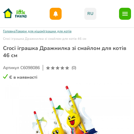
Даруємо 1000гр на бонусний рахунок при реєстрації!)
RU
Головна
Товари для кішок
Іграшки для котів
Croci іграшка Дражнилка зі смайлом для котів 46 см
Croci іграшка Дражнилка зі смайлом для котів
46 см
Артикул
C6098086
(0)
Є в наявності