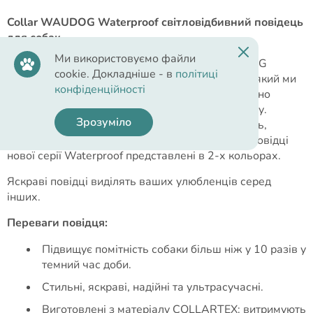
Collar WAUDOG Waterproof світловідбивний повідець
для собак.
Ми використовуємо файли
Інноваційний водостійкий повідець від WAUDOG
cookie. Докладніше - в
політиці
Waterproof виконано з матеріалу COLLARTEX, який ми
конфіденційності
розробили спеціально для цієї серії, та доповнено
карабіном із високоміцного алюмінієвого сплаву.
Зрозуміло
Головною перевагою цього матеріалу є: міцність,
м'якість, стійкість до вологи, не ковзає у руці. Повідці
нової серії Waterproof представлені в 2-х кольорах.
Яскраві повідці виділять ваших улюбленців серед
інших.
Переваги повідця:
Підвищує помітність собаки більш ніж у 10 разів у
темний час доби.
Стильні, яскраві, надійні та ультрасучасні.
Виготовлені з матеріалу COLLARTEX: витримують