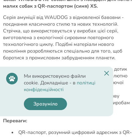
малих собак з QR-паспортом (синя) XS.
Серія амуніції від WAUDOG з відновленої бавовни -
поєднання класичного стилю та нових технологій.
Стрічка, що використовується у виробах цієї серії,
виготовлена ​​з екологічної сировини повторного
технологічного циклу. Подібні матеріали нового
покоління розробляються спеціально для того, щоб
боротися з промисловим забрудненням планети.
У цій серії продумана кожна дрібниця. М'яка на дотик
стрічка дуже міцна. Вона гіпоалергенна та абсолютно
Ми використовуємо файли
безпечна для тварини. Вставки зі світловідбиваючої
cookie. Докладніше - в
політиці
нитки та наявність розумного адресника з QR-
конфіденційності
паспортом на нашийнику забезпечують додаткову
безпеку. Стильні меланжеві кольори додають виробам
Зрозуміло
привабливого вигляду.
Переваги:
QR-паспорт, розумний цифровий адресник з QR-