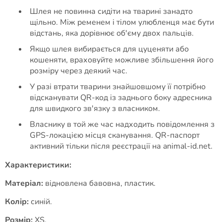
Шлея не повинна сидіти на тварині занадто
щільно. Між ременем і тілом улюбленця має бути
відстань, яка дорівнює об'єму двох пальців.
Якщо шлея вибирається для цуценяти або
кошеняти, враховуйте можливе збільшення його
розміру через деякий час.
У разі втрати тварини знайшовшому її потрібно
відсканувати QR-код із заднього боку адресника
для швидкого зв'язку з власником.
Власнику в той же час надходить повідомлення з
GPS-локацією місця сканування. QR-паспорт
активний тільки після реєстрації на animal-id.net.
Характеристики:
Матеріал:
відновлена бавовна, пластик.
Колір:
синій.
Розмір:
XS.