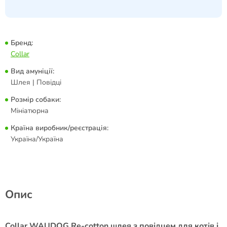
Бренд:
Collar
Вид амуніції:
Шлея | Повідці
Розмір собаки:
Мініатюрна
Країна виробник/реєстрація:
Україна/Україна
Опис
Collar WAUDOG Re-cotton шлея з повідцем для котів і