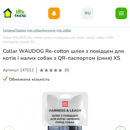
Даруємо 1000гр на бонусний рахунок при реєстрації!)
RU
Головна
Товари для собак
Амуніція для собак
Collar WAUDOG Re-cotton шлея з повідцем для котів і малих собак з QR-
паспортом (синя) XS
Collar WAUDOG Re-cotton шлея з повідцем для
котів і малих собак з QR-паспортом (синя) XS
Артикул
147012
(0)
Обмежена кількість