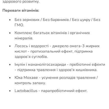
здорового розвитку.
Переваги вітамінів:
Без зернових / Без барвників / Без цукру / Без
ГМО.
Комплекс багатьох вітамінів і органічних
мінералів.
Лосось і водорості - джерело омега-3 жирних
кислот - протизапальний ефект, підтримка
здоров’я суглобів.
Інулін і мананолігосахариди - пребіотичні ефекти
- підтримка травлення і здоров'я кишківника.
Юка Мохаве - усунення розладів травлення /
контроль запаху.
Lactobacillus - парапробіотичний ефект.