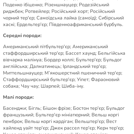
Поденко ібіценко; Різеншнауцер; Родезійський
риджбек; Ротвейлер; Російський хорт; Російський
чорний тер'єр; Самоїдська лайка (самоїд); Сибірський
хаскі; Ердельтер'єр; Південноафриканський бурбуль.
Середні породи:
Американський пітбультер'єр; Американський
стаффордширський тер'єр; Бассет хаунд; Бельгійська
вівчарка малінуа; Бордер коллі; Бультер'єр; Бульдог
англійська; Далматинець; Ірландський тер'єр;
Миттельшнауцер; М’якошерстний пшеничний тер'єр;
Стаффордширський бультер'єр; Уіпет; Фараоновий
собака; Чау чау; Шарпей; Шиба-іну.
Малі породи:
Басенджи; Бігль; Бішон фрізе; Бостон тер'єр; Бульдог
французький; Бультер'єр мініатюрний; Вельш коргі
пемброк; Вельш коргі кардіган; Вельштер'єр; Вест
хайленд уайт тер'єр; Джек рассел тер'єр; Керн тер'єр;