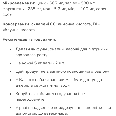
Мікроелементи:
цинк - 665 мг, залізо - 580 мг,
марганець - 285 мг, йод - 5,2 мг, мідь - 100 мг, селен -
1,3 мг.
Консерванти, схвалені ЄС:
лимонна кислота, DL-
яблучна кислота.
Рекомендації з годування:
Давати як функціональні ласощі для підтримки
здорового росту.
На кожні 5 кг ваги - 2 шт.
Цей продукт не є заміною повноцінного раціону.
У Вашого собаки завжди має бути доступ до
джерела свіжої питної води.
Керуйтеся таблицею годування і не
перегодовуйте.
У разі випадкового передозування зверніться за
допомогою до ветеринара.