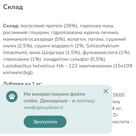
Cклад
Склад:
лососевий протеїн (26%), горохова мука,
рослинний гліцерин, гідролізована куряча печінка,
маннанолігосахариди (5%), колаген, патока, сушений
інулін (2,5%), сушені водорості (2%, Schizochytrium
limacinum), юкка Шидігера (1,5%), фульвокислота (1%),
глюкозамін (1%), хондроїтин сульфат (0,5%),
Lactobacillus helveticus HA – 122 інактивованих (15x109
клітин/кг(kg)).
Добавки на 1 кг:
Ми використовуємо файли
Вітаміни:
вітамін A - 200000 МО, вітамін D3 - 12600
cookie. Докладніше - в
політиці
МО, вітамін E - 4400 мг, вітамін C - 5000 мг, холіну
конфіденційності
хлорид - 4800 мг, біотин - 4,8 мг, вітамін B1 - 24 мг,
вітамін B2 - 30 мг, ніацинамід - 120 мг, кальцій D-
Зрозуміло
пантотенат - 80 мг, вітамін B6 - 24 мг, фолієва кислота -
4 мг, вітамін B12 - 0,3 мг.