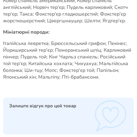
Кокер спанієль американський; Кокер спанієль
англійський; Норвіч тер'єр; Пудель карликовий; Скотч
тер'єр; Такса; Фокстер'єр гладкошерстий; Фокстер'єр
жорсткошерстний; Цвергшнауцер; Шелти; Ягдтер'єр.
Мініатюрні породи:
Італійська левретка; Брюссельський грифон; Пекінес;
Йоркширський тер'єр; Померанський шпіц; Карликовий
пінчер; Пудель той; Кінг Чарльз спаніель; Російський
той тер'єр; Китайська хохлата; Чихуахуа; Мальтійська
болонка; Ши-тцу; Мопс; Фокстер'єр той; Папільон;
Японський хін; Мальтіпу; Пті-брабансони.
Залиште відгук про цей товар