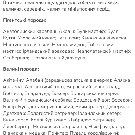
Вітаміни ідеально підходять для собак гігантських,
великих, середніх, малих та мініатюрних порід.
Гігантські породи:
Анатолийский карабаш; Акбаш; Бульмастиф; Буллі
Кутта; Угорський кувас; Гуль донг; Кавказька вівчарка;
Мастиф англійський; Німецький дог; Тибетський
мастиф; Ірландський вовкодав; Неаполетанскій мастиф;
Сенбернар; Шотландський дірхаунд.
Великі породи:
Акіта-іну; Алабай (середньоазіатська вівчарка); Аляска
маламут; Афганський хорт; Бернський зенненхунд;
Бобтейл; Бладхаунд; Боксер; Болгарська вівчарка;
Великий піренейський собака; Бордоський дог; Босерон;
Бріар; Бульдог американський; Веймаранер; Доберман;
Дратхаар; Золотистий ретривер; Ірландський сетер;
Кане корсо; Коллі Курцхаар; Лабрадор ретривер;
Леонбергер; Московська сторожова; Ньюфаундленд;
Вівчарка німецька; Пойнтер; Пудель королівський;