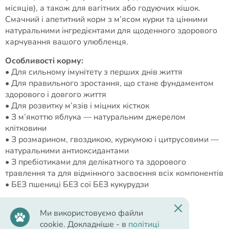
місяців), а також для вагітних або годуючих кішок.
Смачний і апетитний корм з м’ясом курки та цінними
натуральними інгредієнтами для щоденного здорового
харчування вашого улюбленця.
Особливості корму:
• Для сильному імунітету з перших днів життя
• Для правильного зростання, що стане фундаментом
здорового і довгого життя
• Для розвитку м’язів і міцних кісткок
• З м’якоттю яблука — натуральним джерелом
клітковини
• З розмарином, гвоздикою, куркумою і цитрусовими —
натуральними антиоксидантами
• З пребіотиками для делікатного та здорового
травлення та для відмінного засвоєння всіх компонентів
• БЕЗ пшениці БЕЗ сої БЕЗ кукурудзи
Ми використовуємо файли
cookie. Докладніше - в
політиці