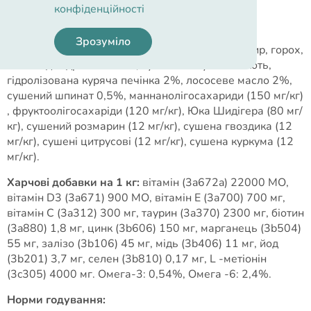
Cклад
конфіденційності
Зрозуміло
Склад:
курка дегідрована 40%, рис, курячий жир, горох,
лосось дегідрований 4%, сушена яблучна м'якоть,
гідролізована куряча печінка 2%, лососеве масло 2%,
сушений шпинат 0,5%, маннанолігосахариди (150 мг/кг)
, фруктоолігосахаріди (120 мг/кг), Юка Шидігера (80 мг/
кг), сушений розмарин (12 мг/кг), сушена гвоздика (12
мг/кг), сушені цитрусові (12 мг/кг), сушена куркума (12
мг/кг).
Харчові добавки на 1 кг:
вітамін (3a672a) 22000 МО,
вітамін D3 (3a671) 900 МО, вітамін E (3a700) 700 мг,
вітамін C (3a312) 300 мг, таурин (3a370) 2300 мг, біотин
(3a880) 1,8 мг, цинк (3b606) 150 мг, марганець (3b504)
55 мг, залізо (3b106) 45 мг, мідь (3b406) 11 мг, йод
(3b201) 3,7 мг, селен (3b810) 0,17 мг, L -метіонін
(3c305) 4000 мг. Омега-3: 0,54%, Омега -6: 2,4%.
Норми годування: