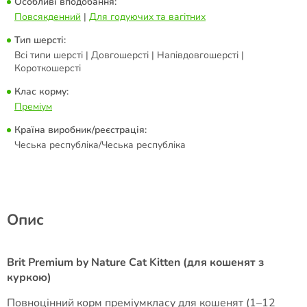
Особливі вподобання:
Повсякденний
|
Для годуючих та вагітних
Тип шерсті:
Всі типи шерсті | Довгошерсті | Напівдовгошерсті |
Короткошерсті
Клас корму:
Преміум
Країна виробник/реєстрація:
Чеська республіка/Чеська республіка
Опис
Brit Premium by Nature Cat Kitten (для кошенят з
куркою)
Повноцінний корм преміумкласу для кошенят (1–12