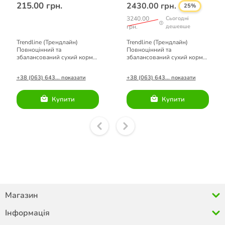
215.00 грн.
2430.00 грн.
25%
3240.00
Сьогодні
грн.
дешевше
Trendline (Трендлайн)
Trendline (Трендлайн)
Повноцінний та
Повноцінний та
збалансований сухий корм
збалансований сухий корм
для кошенят з куркою
для кошенят з куркою 15кг.
+38 (063) 643... показати
+38 (063) 643... показати
Купити
Купити
Магазин
Інформація