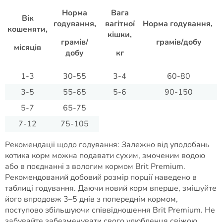
Норма
Вага
Вік
годування,
вагітної
Норма годування,
кошеняти,
кішки,
грамів/
грамів/добу
місяців
добу
кг
1-3
30-55
3-4
60-80
3-5
55-65
5-6
90-150
5-7
65-75
7-12
75-105
Рекомендації щодо годування: Залежно від уподобань
котика корм можна подавати сухим, змоченим водою
або в поєднанні з вологим кормом Brit Premium.
Рекомендований добовий розмір порції наведено в
таблиці годування. Даючи новий корм вперше, змішуйте
його впродовж 3–5 днів з попереднім кормом,
поступово збільшуючи співвідношення Brit Premium. Не
забувайте забезмечувати свого улюбленця свіжою