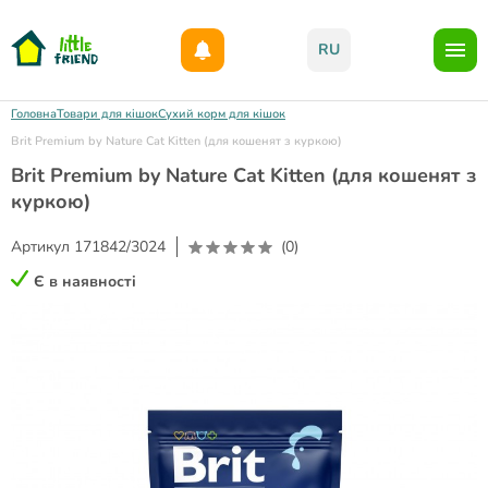
Даруємо 1000гр на бонусний рахунок при реєстрації!)
RU
Головна
Товари для кішок
Сухий корм для кішок
Brit Premium by Nature Cat Kitten (для кошенят з куркою)
Brit Premium by Nature Cat Kitten (для кошенят з
куркою)
Артикул
171842/3024
(0)
Є в наявності