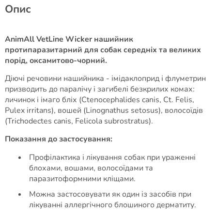
Опис
AnimAll VetLine Wicker нашийник
протипаразитарний для собак середніх та великих
порід, оксамитово-чорний​.
Діючі речовини нашийника - імідаклоприд і флуметрин
призводить до паралічу і загибелі безкрилих комах:
личинок і імаго бліх (Ctenocephalides canis, Ct. Felis,
Pulex irritans), вошей (Linognathus setosus), волосоїдів
(Trichodectes canis, Felicola subrostratus).
Показання до застосування:
Профілактика і лікування собак при ураженні
блохами, вошами, волосоїдами та
паразитоформними кліщами.
Можна застосовувати як один із засобів при
лікуванні аллергічного блошиного дерматиту.