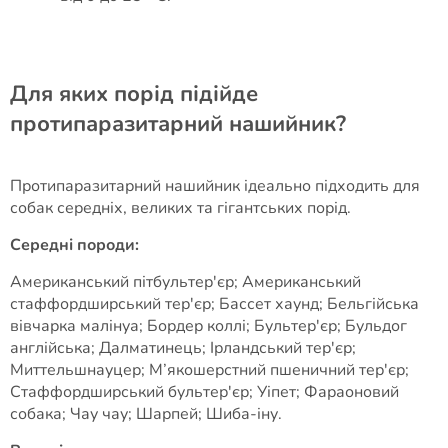
Для яких порід підійде
протипаразитарний нашийник?
Протипаразитарний нашийник ідеально підходить для
собак середніх, великих та гігантських порід.
Середні породи:
Американський пітбультер'єр; Американський
стаффордширський тер'єр; Бассет хаунд; Бельгійська
вівчарка малінуа; Бордер коллі; Бультер'єр; Бульдог
англійська; Далматинець; Ірландський тер'єр;
Миттельшнауцер; М’якошерстний пшеничний тер'єр;
Стаффордширський бультер'єр; Уіпет; Фараоновий
собака; Чау чау; Шарпей; Шиба-іну.