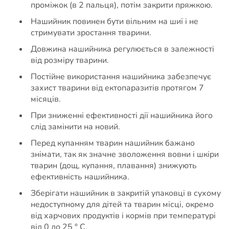
проміжок (в 2 пальця), потім закрити пряжкою.
Нашийник повинен бути вільним на шиї і не
стримувати зростання тварини.
Довжина нашийника регулюється в залежності
від розміру тварини.
Постійне використання нашийника забезпечує
захист тварини від ектопаразитів протягом 7
місяців.
При зниженні ефективності дії нашийника його
слід замінити на новий.
Перед купанням тварин нашийник бажано
знімати, так як значне зволоження вовни і шкіри
тварин (дощ, купання, плавання) знижують
ефективність нашийника.
Зберігати нашийник в закритій упаковці в сухому
недоступному для дітей та тварин місці, окремо
від харчових продуктів і кормів при температурі
від 0 до 25 ° С.