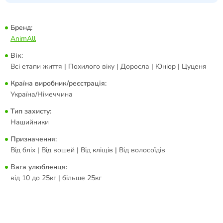
Бренд:
AnimAll
Вік:
Всі етапи життя | Похилого віку | Доросла | Юніор | Цуценя
Країна виробник/реєстрація:
Україна/Німеччина
Тип захисту:
Нашийники
Призначення:
Від бліх | Від вошей | Від кліщів | Від волосоїдів
Вага улюбленця:
від 10 до 25кг | більше 25кг