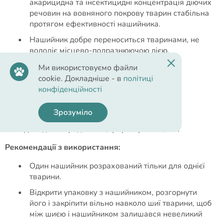
акарицидна та інсектицидні концентрація діючих
речовин на вовняного покрову тварин стабільна
протягом ефективності нашийника.
Нашийник добре переноситься тваринами, не
володіє місцево-подразнюючою дією.
Ми використовуємо файли
cookie. Докладніше - в
політиці
конфіденційності
Cклад
Зрозуміло
Склад:
імідаклоприд - 10%, флуметрин - 4,5%.
Рекомендації з використання:
Один нашийник розрахований тільки для однієї
тварини.
Відкрити упаковку з нашийником, розгорнути
його і закріпити вільно навколо шиї тварини, щоб
між шиєю і нашийником залишався невеликий