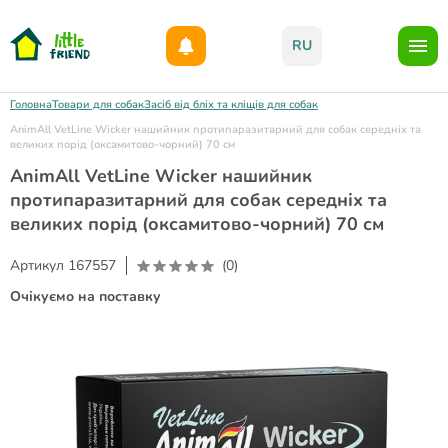
Даруємо 1000гр на бонусний рахунок при реєстрації!)
RU
Головна
Товари для собак
Засіб від бліх та кліщів для собак
AnimAll VetLine Wicker нашийник протипаразитарний для собак середніх та
великих порід (оксамитово-чорний) 70 см
AnimAll VetLine Wicker нашийник
протипаразитарний для собак середніх та
великих порід (оксамитово-чорний) 70 см
Артикул
167557
(0)
Очікуємо на поставку