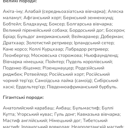
Великі породи:
Акіта-іну; Алабай (середньоазіатська вівчарка); Аляска
маламут; Афганський хорт; Бернський зенненхунд;
Бобтейл; Бладхаунд; Боксер; Болгарська вівчарка;
Великий піренейський собака; Бордоський дог; Босерон;
Бріар; Бульдог американський; Веймаранер; Доберман;
Дратхаар; Золотистий ретривер; Ірландський сетер;
Кане корсо; Коллі Курцхаар; Лабрадор ретривер;
Леонбергер; Московська сторожова; Ньюфаундленд;
Вівчарка німецька; Пойнтер; Пудель королівський;
Поденко ібіценко; Різеншнауцер; Родезійський
риджбек; Ротвейлер; Російський хорт; Російський
чорний тер'єр; Самоїдська лайка (самоїд); Сибірський
хаскі; Ердельтер'єр; Південноафриканський бурбуль.
Гігантські породи:
Анатолийский карабаш; Акбаш; Бульмастиф; Буллі
Кутта; Угорський кувас; Гуль донг; Кавказька вівчарка;
Мастиф англійський; Німецький дог; Тибетський
мастиф; Ірландський вовкодав; Неаполетанскій мастиф;