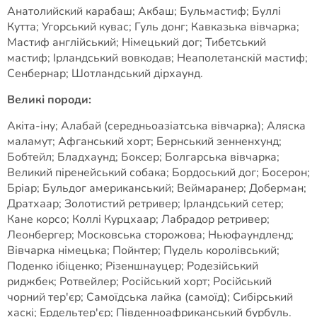
Анатолийский карабаш; Акбаш; Бульмастиф; Буллі
Кутта; Угорський кувас; Гуль донг; Кавказька вівчарка;
Мастиф англійський; Німецький дог; Тибетський
мастиф; Ірландський вовкодав; Неаполетанскій мастиф;
Сенбернар; Шотландський дірхаунд.
Великі породи:
Акіта-іну; Алабай (середньоазіатська вівчарка); Аляска
маламут; Афганський хорт; Бернський зенненхунд;
Бобтейл; Бладхаунд; Боксер; Болгарська вівчарка;
Великий піренейський собака; Бордоський дог; Босерон;
Бріар; Бульдог американський; Веймаранер; Доберман;
Дратхаар; Золотистий ретривер; Ірландський сетер;
Кане корсо; Коллі Курцхаар; Лабрадор ретривер;
Леонбергер; Московська сторожова; Ньюфаундленд;
Вівчарка німецька; Пойнтер; Пудель королівський;
Поденко ібіценко; Різеншнауцер; Родезійський
риджбек; Ротвейлер; Російський хорт; Російський
чорний тер'єр; Самоїдська лайка (самоїд); Сибірський
хаскі; Ердельтер'єр; Південноафриканський бурбуль.