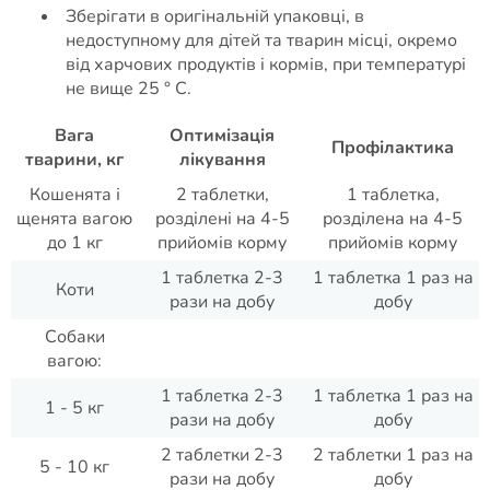
Зберігати в оригінальній упаковці, в
недоступному для дітей та тварин місці, окремо
від харчових продуктів і кормів, при температурі
не вище 25 ° С.
Вага
Оптимізація
Профілактика
тварини, кг
лікування
Кошенята і
2 таблетки,
1 таблетка,
щенята вагою
розділені на 4-5
розділена на 4-5
до 1 кг
прийомів корму
прийомів корму
1 таблетка 2-3
1 таблетка 1 раз на
Коти
рази на добу
добу
Собаки
вагою:
1 таблетка 2-3
1 таблетка 1 раз на
1 - 5 кг
рази на добу
добу
2 таблетки 2-3
2 таблетки 1 раз на
5 - 10 кг
рази на добу
добу