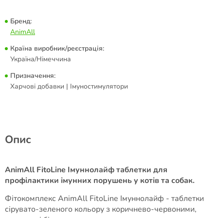
Бренд:
AnimAll
Країна виробник/реєстрація:
Україна/Німеччина
Призначення:
Харчові добавки | Імуностимулятори
Опис
AnimAll FitoLine Імуннолайф таблетки для
профілактики імунних порушень у котів та собак.
Фітокомплекс AnimAll FitoLine Імуннолайф - таблетки
сірувато-зеленого кольору з коричнево-червоними,