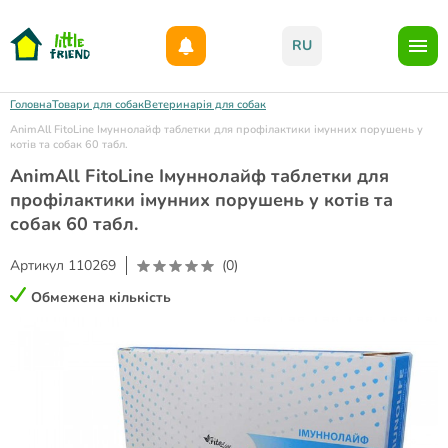
Даруємо 1000гр на бонусний рахунок при реєстрації!)
RU
Головна
Товари для собак
Ветеринарія для собак
AnimAll FitoLine Імуннолайф таблетки для профілактики імунних порушень у
котів та собак 60 табл.
AnimAll FitoLine Імуннолайф таблетки для
профілактики імунних порушень у котів та
собак 60 табл.
Артикул
110269
(0)
Обмежена кількість