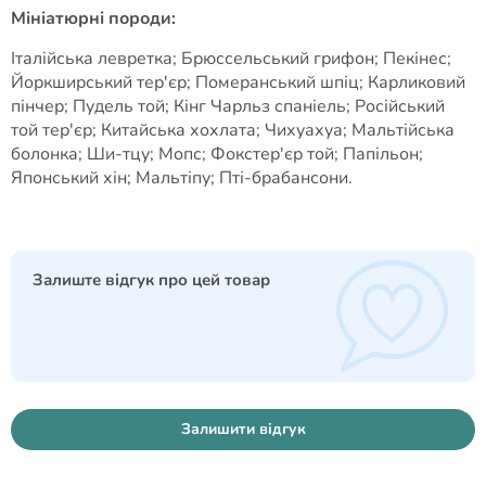
Мініатюрні породи:
Італійська левретка; Брюссельський грифон; Пекінес;
Йоркширський тер'єр; Померанський шпіц; Карликовий
пінчер; Пудель той; Кінг Чарльз спаніель; Російський
той тер'єр; Китайська хохлата; Чихуахуа; Мальтійська
болонка; Ши-тцу; Мопс; Фокстер'єр той; Папільон;
Японський хін; Мальтіпу; Пті-брабансони.
Залиште відгук про цей товар
Залишити відгук