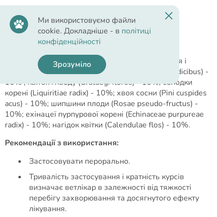
Ми використовуємо файли
Cклад
cookie. Докладніше - в
політиці
конфіденційності
Склад однієї таблетки:
родіоли рожевої коріння і
Зрозуміло
кореневища (Rhodiolae roseae rhizomata cum radicibus) -
10% ; квіток гльоду (Crataegi flores) - 10%; солодки
корені (Liquiritiae radix) - 10%; хвоя сосни (Pini cuspides
acus) - 10%; шипшини плоди (Rosae pseudo-fructus) -
10%; ехінацеї пурпурової корені (Echinaceae purpureae
radix) - 10%; нагідок квітки (Calendulae flos) - 10%.
Рекомендації з використання
:
Застосовувати перорально.
Тривалість застосування і кратність курсів
визначає ветлікар в залежності від тяжкості
перебігу захворювання та досягнутого ефекту
лікування.