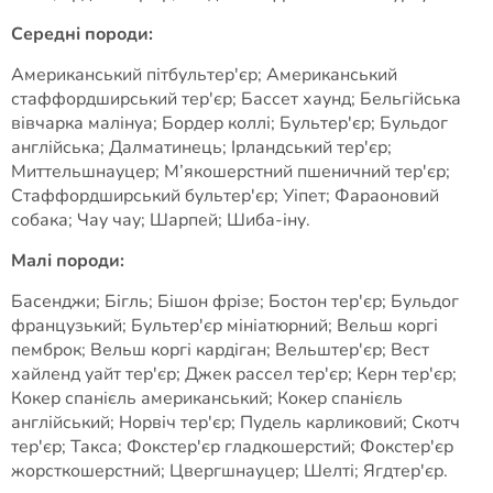
Середні породи:
Американський пітбультер'єр; Американський
стаффордширський тер'єр; Бассет хаунд; Бельгійська
вівчарка малінуа; Бордер коллі; Бультер'єр; Бульдог
англійська; Далматинець; Ірландський тер'єр;
Миттельшнауцер; М’якошерстний пшеничний тер'єр;
Стаффордширський бультер'єр; Уіпет; Фараоновий
собака; Чау чау; Шарпей; Шиба-іну.
Малі породи:
Басенджи; Бігль; Бішон фрізе; Бостон тер'єр; Бульдог
французький; Бультер'єр мініатюрний; Вельш коргі
пемброк; Вельш коргі кардіган; Вельштер'єр; Вест
хайленд уайт тер'єр; Джек рассел тер'єр; Керн тер'єр;
Кокер спанієль американський; Кокер спанієль
англійський; Норвіч тер'єр; Пудель карликовий; Скотч
тер'єр; Такса; Фокстер'єр гладкошерстий; Фокстер'єр
жорсткошерстний; Цвергшнауцер; Шелті; Ягдтер'єр.