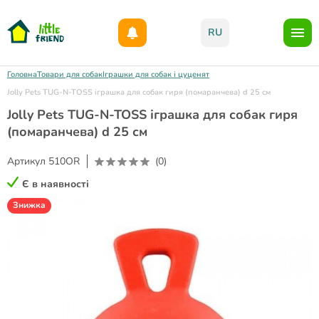
Даруємо 1000гр на бонусний рахунок при реєстрації!)
RU
Головна
Товари для собак
Іграшки для собак і цуценят
Jolly Pets TUG-N-TOSS іграшка для собак гиря (помаранчева) d 25 см
Jolly Pets TUG-N-TOSS іграшка для собак гиря
(помаранчева) d 25 см
Артикул
510OR
(0)
Є в наявності
Знижка