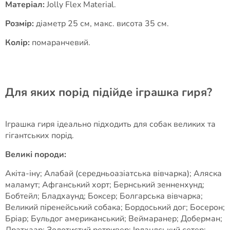
Матеріал:
Jolly Flex Material.
Розмір:
діаметр 25 см, макс. висота 35 см.
Колір:
помаранчевий.
Для яких порід підійде іграшка гиря?
Іграшка гиря ідеально підходить для собак великих та
гігантських порід.
Великі породи:
Акіта-іну; Алабай (середньоазіатська вівчарка); Аляска
маламут; Афганський хорт; Бернський зенненхунд;
Бобтейл; Бладхаунд; Боксер; Болгарська вівчарка;
Великий піренейський собака; Бордоський дог; Босерон;
Бріар; Бульдог американський; Веймаранер; Доберман;