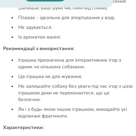
Переноситься – зручна ручка для перенесення
(залишає ваші руки чистими від слини).
Плаває - ідеальна для апортування у воді.
Не здувається.
Із ароматом ванілі.
Рекомендації з використання:
Іграшка призначена для інтерактивних ігор з
одним чи кількома собаками.
Ця іграшка не для жування.
Не залишайте собаку без уваги під час ігор з цією
іграшкою доки не переконаєтеся, що це
безпечно.
Як і з будь-якою іншою іграшкою, викидайте усі
відламані фрагменти.
Характеристики: