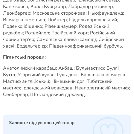
Дратхаар; Золотистий ретривер; Ірландський сетер;
Кане корсо; Коллі Курцхаар; Лабрадор ретривер;
Леонбергер; Московська сторожова; Ньюфаундленд;
Вівчарка німецька; Пойнтер; Пудель королівський;
Поденко ібіценко; Різеншнауцер; Родезійський
риджбек; Ротвейлер; Російський хорт; Російський
чорний тер'єр; Самоїдська лайка (самоїд); Сибірський
хаскі; Ердельтер'єр; Південноафриканський бурбуль.
Гігантські породи:
Анатолийский карабаш; Акбаш; Бульмастиф; Буллі
Кутта; Угорський кувас; Гуль донг; Кавказька вівчарка;
Мастиф англійський; Німецький дог; Тибетський
мастиф; Ірландський вовкодав; Неаполетанскій мастиф;
Сенбернар; Шотландський дірхаунд.
Залиште відгук про цей товар