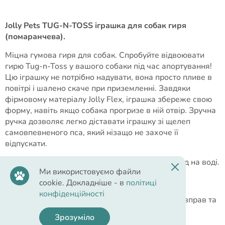
Jolly Pets TUG-N-TOSS іграшка для собак гиря
(помаранчева).
Міцна гумова гиря для собак. Спробуйте відвоювати
гирю Tug-n-Toss у вашого собаки під час апортування!
Цю іграшку не потрібно надувати, вона просто пливе в
повітрі і шалено скаче при приземленні. Завдяки
фірмовому матеріалу Jolly Flex, іграшка збереже свою
форму, навіть якщо собака прогризе в ній отвір. Зручна
ручка дозволяє легко діставати іграшку зі щелеп
самовпевненого пса, який нізащо не захоче її
відпускати.
Це чудовий вибір для ігор на подвір'ї або пригод на воді.
Ми використовуємо файли
Переваги іграшки:
cookie. Докладніше - в
політиці
конфіденційності
Втікає – спонукає до здорових фізичних вправ та
ігор.
Зрозуміло