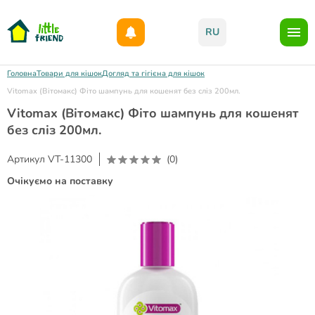
Даруємо 1000гр на бонусний рахунок при реєстрації!)
RU
Головна
Товари для кішок
Догляд та гігієна для кішок
Vitomax (Вітомакс) Фіто шампунь для кошенят без сліз 200мл.
Vitomax (Вітомакс) Фіто шампунь для кошенят
без сліз 200мл.
Артикул
VT-11300
(0)
Очікуємо на поставку