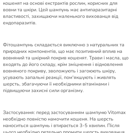
кошенят на основі екстрактів рослин, корисних для
вовни та шкіри. Цей шампунь має антипаразитарні
властивості, захищаючи маленького вихованця від
ендопаразитів.
Фітошампунь складається виключно з натуральних та
природних компонентів, що має позитивний вплив на
вовняний та шкірний покрив кошенят. Трави і масла, що
входять до його складу, крім зміцнення і відновлення
вовняного покриву, зволожують і загоюють шкіру,
усувають запальні реакції, пом'якшують і живлять
шерсть, збагачуючи її необхідними вітамінами і
підвищуючи захисні сили організму.
Застосування: перед застосуванням шампуню Vitomax
необхідно повністю намочити кошеня. На шерсть
наноситься шампунь і втирається 3-5 хвилин. Після
цього необхідно ретельно промити шерсть вихованця