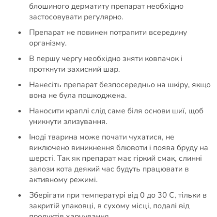
блошиного дерматиту препарат необхідно
застосовувати регулярно.
Препарат не повинен потрапити всередину
організму.
В першу чергу необхідно зняти ковпачок і
проткнути захисний шар.
Нанесіть препарат безпосередньо на шкіру, якщо
вона не була пошкоджена.
Наносити краплі слід саме біля основи шиї, щоб
уникнути злизування.
Іноді тварина може почати чухатися, не
виключено виникнення блювоти і поява бруду на
шерсті. Так як препарат має гіркий смак, слинні
залози кота деякий час будуть працювати в
активному режимі.
Зберігати при температурі від 0 до 30 С, тільки в
закритій упаковці, в сухому місці, подалі від
продуктів харчування