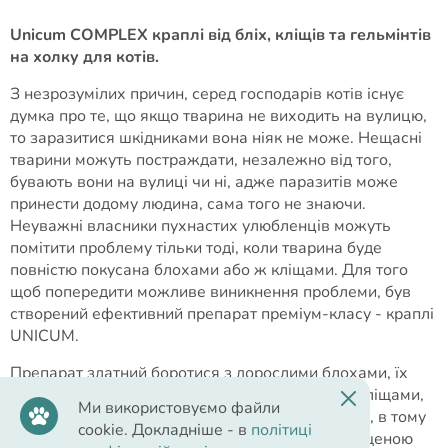
Unicum COMPLEX краплі від бліх, кліщів та гельмінтів
на холку для котів.
З незрозумілих причин, серед господарів котів існує
думка про те, що якщо тварина не виходить на вулицю,
то заразитися шкідниками вона ніяк не може. Нещасні
тварини можуть постраждати, незалежно від того,
бувають вони на вулиці чи ні, адже паразитів може
принести додому людина, сама того не знаючи.
Неуважні власники пухнастих улюбленців можуть
помітити проблему тільки тоді, коли тварина буде
повністю покусана блохами або ж кліщами. Для того
щоб попередити можливе виникнення проблеми, був
створений ефективний препарат преміум-класу - краплі
UNICUM.
Препарат здатний боротися з дорослими блохами, їх
личинками та яйцями, волосоїдів, іксодовими кліщами,
Ми використовуємо файли
вошами, нематодами, аскаридами, гельмінтами, в тому
cookie. Докладніше - в
політиці
числі, стрічковими. Краплі відрізняються підвищеною