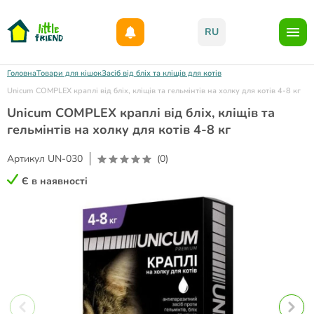
Даруємо 1000гр на бонусний рахунок при реєстрації!)
RU
Головна
Товари для кішок
Засіб від бліх та кліщів для котів
Unicum COMPLEX краплі від бліх, кліщів та гельмінтів на холку для котів 4-8 кг
Unicum COMPLEX краплі від бліх, кліщів та
гельмінтів на холку для котів 4-8 кг
Артикул
UN-030
(0)
Є в наявності