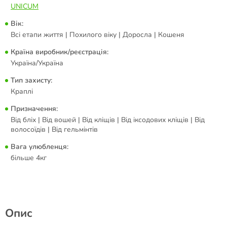
UNICUM
Вік:
Всі етапи життя | Похилого віку | Доросла | Кошеня
Країна виробник/реєстрація:
Україна/Україна
Тип захисту:
Краплі
Призначення:
Від бліх | Від вошей | Від кліщів | Від іксодових кліщів | Від
волосоїдів | Від гельмінтів
Вага улюбленця:
більше 4кг
Опис