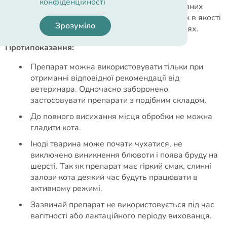
конфіденційності
ефективністю щодо ендо - і ектопаразитів на різних
стадіях розвитку. Можуть використовуватися як в якості
Зрозуміло
лікувального засобу, так і в профілактичних цілях.
Протипоказання:
Препарат можна використовувати тільки при
отриманні відповідної рекомендації від
ветеринара. Одночасно заборонено
застосовувати препарати з подібним складом.
До повного висихання місця обробки не можна
гладити кота.
Іноді тварина може почати чухатися, не
виключено виникнення блювоти і поява бруду на
шерсті. Так як препарат має гіркий смак, слинні
залози кота деякий час будуть працювати в
активному режимі.
Зазвичай препарат не використовується під час
вагітності або лактаційного періоду вихованця.