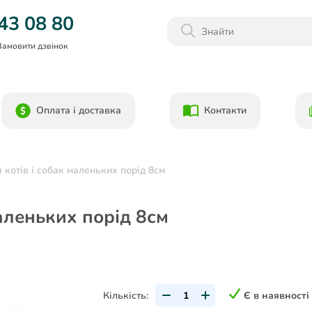
Даруємо 1000гр на бонусний рахунок при реєстрації!)
43 08 80
Замовити дзвінок
Оплата і доставка
Контакти
ля котів і собак маленьких порід 8см
 маленьких порід 8см
Кількість:
Є в наявності