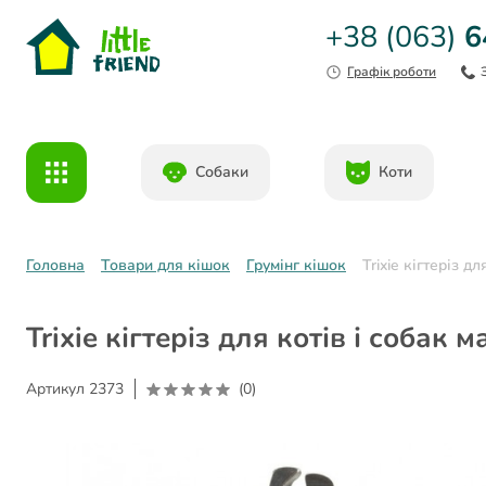
+38 (063)
6
Графік роботи
Собаки
Коти
Головна
Товари для кішок
Грумінг кішок
Trixie кігтеріз д
Trixie кігтеріз для котів і собак
Артикул
2373
(0)