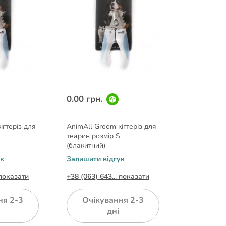
0.00 грн.
ігтеріз для
AnimAll Groom кігтеріз для
тварин розмір S
(блакитний)
ук
Залишити відгук
 показати
+38 (063) 643... показати
ня 2-3
Очікування 2-3
дні