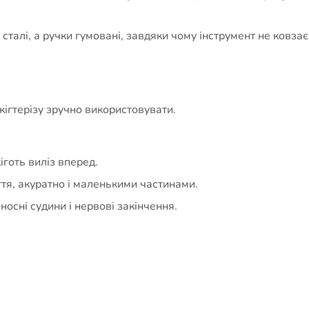
сталі, а ручки гумовані, завдяки чому інструмент не ковзає 
кігтерізу зручно використовувати.
іготь виліз вперед.
гтя, акуратно і маленькими частинами.
осні судини і нервові закінчення.