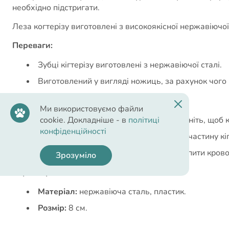
необхідно підстригати.
Леза когтерізу виготовлені з високоякісної нержавіючої 
Переваги:
Зубці кігтерізу виготовлені з нержавіючої сталі.
Виготовлений у вигляді ножиць, за рахунок чого 
Рекомендації з використання:
Ми використовуємо файли
cookie. Докладніше - в
політиці
Візьміть палець тварини і злегка натисніть, щоб к
конфіденційності
Рекомендується обрізати тільки світлу частину кі
Будьте обережні, намагайтеся не зачепити кровон
Зрозуміло
Характеристики:
Матеріал:
нержавіюча сталь, пластик.
Розмір:
8 см.