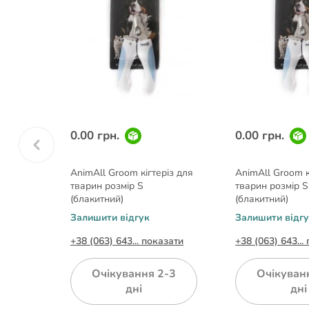
0.00 грн.
0.00 грн.
AnimAll Groom кігтеріз для
AnimAll Groom к
тварин розмір S
тварин розмір S
(блакитний)
(блакитний)
Залишити відгук
Залишити відг
+38 (063) 643... показати
+38 (063) 643...
Очікування 2-3
Очікуван
дні
дні