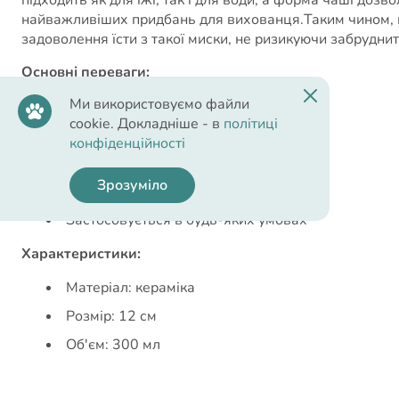
найважливіших придбань для вихованця.Таким чином, ми 
задоволення їсти з такої миски, не ризикуючи забрудн
Основні переваги:
Ми використовуємо файли
Міцний
cookie. Докладніше - в
політиці
Простота у використанні
конфіденційності
Він має ідеальні розміри
Зрозуміло
Загальний
Застосовується в будь-яких умовах
Характеристики:
Матеріал: кераміка
Розмір: 12 см
Об'єм: 300 мл