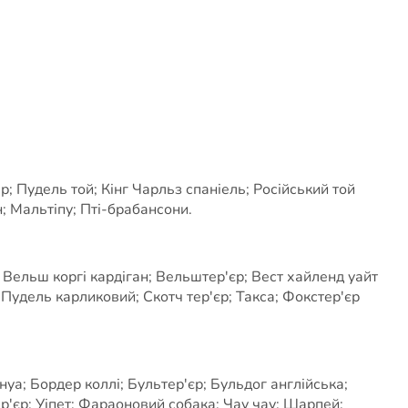
; Пудель той; Кінг Чарльз спаніель; Російський той
; Мальтіпу; Пті-брабансони.
 Вельш коргі кардіган; Вельштер'єр; Вест хайленд уайт
; Пудель карликовий; Скотч тер'єр; Такса; Фокстер'єр
а; Бордер коллі; Бультер'єр; Бульдог англійська;
єр; Уіпет; Фараоновий собака; Чау чау; Шарпей;