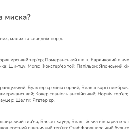
а миска?
них, малих та середніх порід.
оркширський тер'єр; Померанський шпіц; Карликовий пінчер
ка; Ши-тцу; Мопс; Фокстер'єр той; Папільон; Японський хін
французький; Бультер'єр мініатюрний; Вельш коргі пемброк;
ь американський; Кокер спанієль англійський; Норвіч тер'єр
уцер; Шелти; Ягдтер'єр.
рський тер'єр; Бассет хаунд; Бельгійська вівчарка маліну
якошерстний пшеничний тер'єр; Стаффордширський бультер'