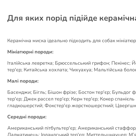
Для яких порід підійде керамічн
Керамічна миска ідеально підходить для собак мініатюр
Мініатюрні породи:
Італійська левретка; Брюссельський грифон; Пекінес; Й
тер'єр; Китайська хохлата; Чихуахуа; Мальтійська болон
Малі породи:
Басенджи; Бігль; Бішон фрізе; Бостон тер'єр; Бульдог 
тер'єр; Джек рассел тер'єр; Керн тер'єр; Кокер спанієл
гладкошерстий; Фокстер'єр жорсткошерстний; Цвергшна
Середні породи:
Американський пітбультер'єр; Американський стаффордши
Далматинець; Ірландський тер'єр; Миттельшнауцер; М’