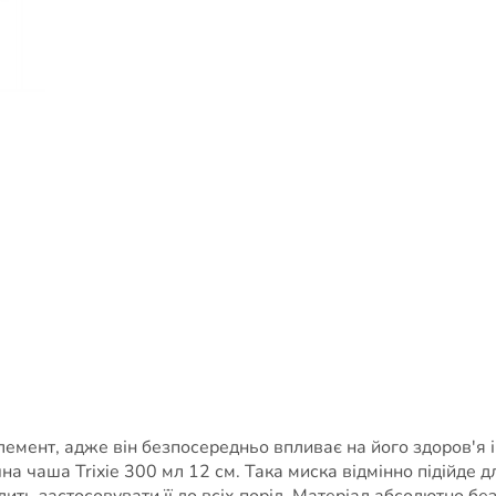
емент, адже він безпосередньо впливає на його здоров'я 
чна чаша Trixie 300 мл 12 см. Така миска відмінно підійде 
волить застосовувати її до всіх порід. Матеріал абсолютно б