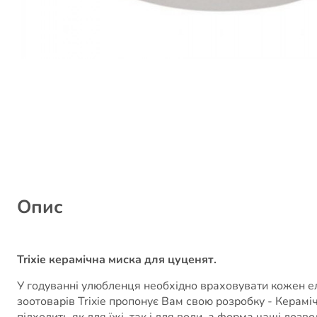
Опис
Trixie керамічна миска для цуценят.
У годуванні улюбленця необхідно враховувати кожен ел
зоотоварів Trixie пропонує Вам свою розробку - Керамі
підходить як для їжі, так і для води, а форма чаші доз