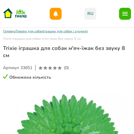
Даруємо 1000гр на бонусний рахунок при реєстрації!)
RU
Головна
Товари для собак
Іграшки для собак і цуценят
Trixie іграшка для собак м'яч-їжак без звуку 8 см
Trixie іграшка для собак м'яч-їжак без звуку 8
см
Артикул
33651
(0)
Обмежена кількість