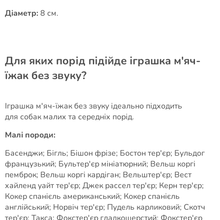
Діаметр:
8 см.
Для яких порід підійде іграшка м'яч-
їжак без звуку?
Іграшка м'яч-їжак без звуку ідеально підходить
для собак малих та середніх порід.
Малі породи:
Басенджи; Бігль; Бішон фрізе; Бостон тер'єр; Бульдог
французький; Бультер'єр мініатюрний; Вельш коргі
пемброк; Вельш коргі кардіган; Вельштер'єр; Вест
хайленд уайт тер'єр; Джек рассел тер'єр; Керн тер'єр;
Кокер спанієль американський; Кокер спанієль
англійський; Норвіч тер'єр; Пудель карликовий; Скотч
тер'єр; Такса; Фокстер'єр гладкошерстий; Фокстер'єр