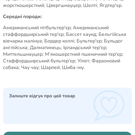
жорсткошерстний; Цвергшнауцер; Шелті; Ягдтер'єр.
Середні породи:
Американський пітбультер'єр; Американський
стаффордширський тер'єр; Бассет хаунд; Бельгійська
вівчарка малінуа; Бордер коллі; Бультер'єр; Бульдог
англійська; Далматинець; Ірландський тер'єр;
Миттельшнауцер; М’якошерстний пшеничний тер'єр;
Стаффордширський бультер'єр; Уіпет; Фараоновий
собака; Чау чау; Шарпей; Шиба-іну.
Залиште відгук про цей товар