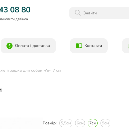
Даруємо 1000гр на бонусний рахунок при реєстрації!)
43 08 80
Замовити дзвінок
Оплата і доставка
Контакти
ixie іграшка для собак м'яч 7 см
м
Розмір:
5,5см
6см
7см
9см