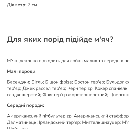
Діаметр:
7 см.
Для яких порід підійде м'яч?
М'яч ідеально підходить для собак малих та середніх по
Малі породи:
Басенджи; Бігль; Бішон фрізе; Бостон тер'єр; Бульдог 
тер'єр; Джек рассел тер'єр; Керн тер'єр; Кокер спанієл
гладкошерстий; Фокстер'єр жорсткошерстний; Цвергшна
Середні породи:
Американський пітбультер'єр; Американський стаффордши
Далматинець; Ірландський тер'єр; Миттельшнауцер; М’
Шиба-іну.