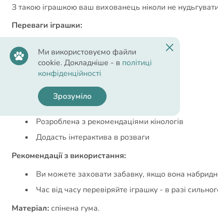
З такою іграшкою ваш вихованець ніколи не нудьгувати
Переваги іграшки:
Зроблена з високоякісних матеріалів
Ми використовуємо файли
Безпечна для тварини
cookie. Докладніше - в
політиці
конфіденційності
Підходить для усіх видів і порід
Міцна
Зрозуміло
Допомагає в навчанні
Розроблена з рекомендаціями кінологів
Додасть інтерактива в розваги
Рекомендації з використання:
Ви можете заховати забавку, якщо вона набридне 
Час від часу перевіряйте іграшку - в разі сильн
Матеріал:
спінена гума.