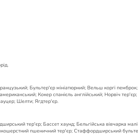
рід.
французький; Бультер'єр мініатюрний; Вельш коргі пемброк;
ь американський; Кокер спанієль англійський; Норвіч тер'єр
уцер; Шелти; Ягдтер'єр.
рський тер'єр; Бассет хаунд; Бельгійська вівчарка маліну
якошерстний пшеничний тер'єр; Стаффордширський бультер'