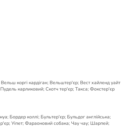
 Вельш коргі кардіган; Вельштер'єр; Вест хайленд уайт
; Пудель карликовий; Скотч тер'єр; Такса; Фокстер'єр
а; Бордер коллі; Бультер'єр; Бульдог англійська;
єр; Уіпет; Фараоновий собака; Чау чау; Шарпей;