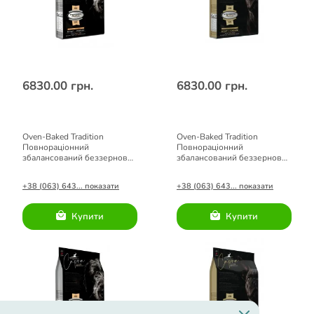
6830.00 грн.
6830.00 грн.
Oven-Baked Tradition
Oven-Baked Tradition
Повнораціонний
Повнораціонний
збалансований беззерновий
збалансований беззерновий
сухий корм для собак з
сухий корм для собак малих
козлятиною 4.54кг.
порід з козлятиною 4.54кг.
+38 (063) 643... показати
+38 (063) 643... показати
Купити
Купити