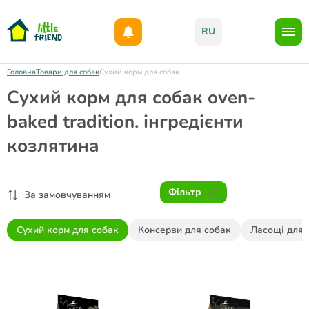
Даруємо 1000гр на бонусний рахунок при реєстрації!)
RU
Головна
Товари для собак
Сухий корм для собак
Сухий корм для собак oven-
baked tradition. інгредієнти
козлятина
Фільтр
За замовчуванням
Сухий корм для собак
Консерви для собак
Ласощі для 