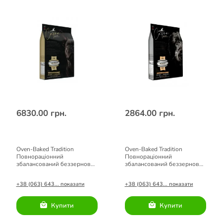
6830.00 грн.
2864.00 грн.
Oven-Baked Tradition
Oven-Baked Tradition
Повнораціонний
Повнораціонний
збалансований беззерновий
збалансований беззерновий
сухий корм для собак малих
сухий корм для собак з
порід з козлятиною 4.54кг.
козлятиною 1.81кг.
+38 (063) 643... показати
+38 (063) 643... показати
Купити
Купити