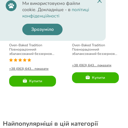
Ми використовуємо файли
cookie. Докладніше - в
політиці
конфіденційності
685.00 грн.
685.00 грн.
Зрозуміло
Oven-Baked Tradition
Oven-Baked Tradition
Повнораціонний
Повнораціонний
збалансований беззерновий
збалансований беззерновий
сухий корм для собак з
сухий корм для собак малих
козлятиною.
порід з козлятиною.
+38 (063) 643... показати
+38 (063) 643... показати
Купити
Купити
Найпопулярніші в цій категорії