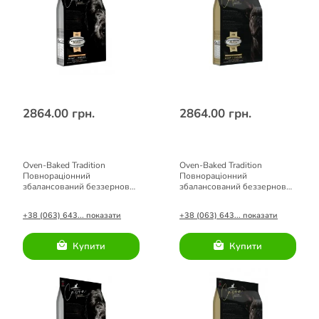
2864.00 грн.
2864.00 грн.
Oven-Baked Tradition
Oven-Baked Tradition
Повнораціонний
Повнораціонний
збалансований беззерновий
збалансований беззерновий
сухий корм для собак з
сухий корм для собак малих
козлятиною 1.81кг.
порід з козлятиною 1.81кг.
+38 (063) 643... показати
+38 (063) 643... показати
Купити
Купити