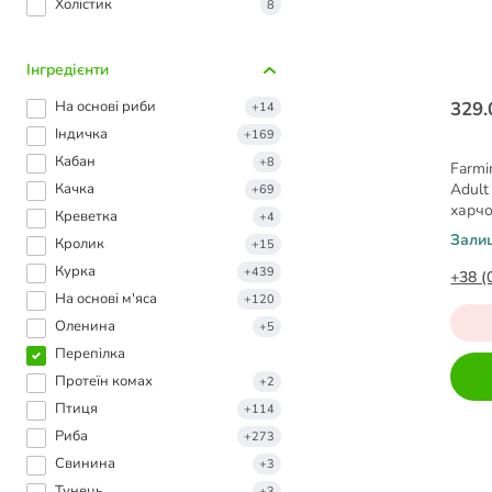
Холістик
8
Інгредієнти
Hа основі риби
329.
+14
Індичка
+169
Кабан
+8
Farmi
Качка
Adult
+69
харчо
Креветка
+4
0,3 кг
Зали
Кролик
+15
Курка
+439
+38 (
На основі м'яса
+120
Оленина
+5
Перепілка
Протеїн комах
+2
Птиця
+114
Риба
+273
Свинина
+3
Тунець
+3