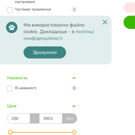
кастровані
Чутливе травлення
2
Ми використовуємо файли
Тип шерсті
cookie. Докладніше - в
політиці
Всі типи шерсті
конфіденційності
8
Довгошерсті
8
Зрозуміло
Короткошерсті
8
Напівдовгошерсті
8
Наявність
В наявності
8
Ціна
-
грн.