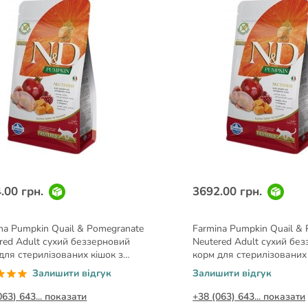
.00 грн.
3692.00 грн.
na Pumpkin Quail & Pomegranate
Farmina Pumpkin Quail &
red Adult сухий беззерновий
Neutered Adult сухий бе
для стерилізованих кішок з
корм для стерилізованих
ілкою та гарбузом 1,5 кг
перепілкою та гарбузом 
Залишити відгук
Залишити відгук
063) 643... показати
+38 (063) 643... показати