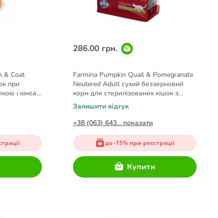
286.00 грн.
n & Coat
Farmina Pumpkin Quail & Pomegranate
ок при
Neutered Adult сухий беззерновий
лкою і кіноа
корм для стерилізованих кішок з
перепілкою та гарбузом 0,3 кг
Залишити відгук
+38 (063) 643... показати
страції
до -15% при реєстрації
и
Купити