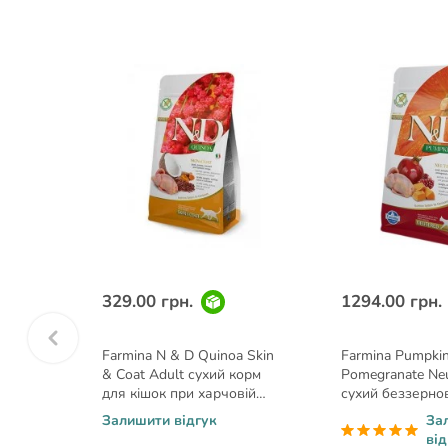
329.00 грн.
1294.00 грн.
a Skin
Farmina N & D Quinoa Skin
Farmina Pumpkin
корм
& Coat Adult сухий корм
Pomegranate Neu
вій
для кішок при харчовій
сухий беззерно
і кіноа
алергії з перепілкою і кіноа
для стерилізова
Залишити відгук
За
0,3 кг
перепілкою та г
від