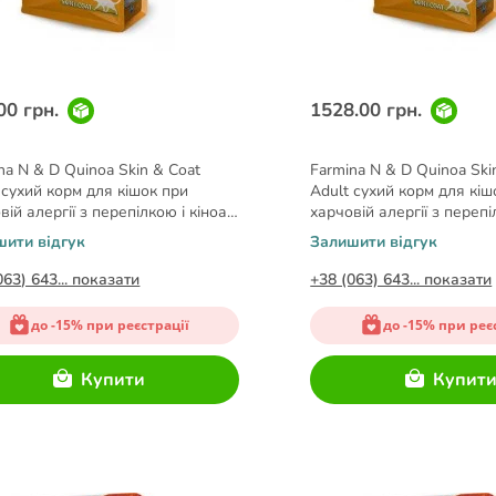
00 грн.
1528.00 грн.
na N & D Quinoa Skin & Coat
Farmina N & D Quinoa Ski
 сухий корм для кішок при
Adult сухий корм для кіш
вій алергії з перепілкою і кіноа
харчовій алергії з перепі
1,5 кг
шити відгук
Залишити відгук
063) 643... показати
+38 (063) 643... показати
до -15% при реєстрації
до -15% при реє
Купити
Купит