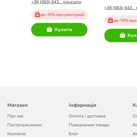
кг
азати
+38 (063) 643... показати
+38 (063) 643...
трації
до -15% при реєстрації
до -15% при
Купити
-3
Куп
Магазин
Інформація
К
Про нас
Оплата і доставка
С
Постачальникам
Повернення товару
К
Контакти
Блог
Ак