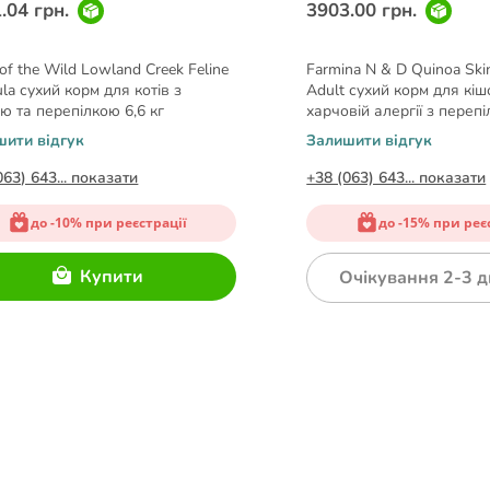
.04 грн.
3903.00 грн.
 of the Wild Lowland Creek Feline
Farmina N & D Quinoa Ski
la сухий корм для котів з
Adult сухий корм для кіш
ю та перепілкою 6,6 кг
харчовій алергії з перепі
5 кг
шити відгук
Залишити відгук
063) 643... показати
+38 (063) 643... показати
до -10% при реєстрації
до -15% при реє
Купити
Очікування 2-3 д