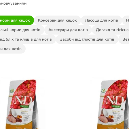
амовчуванням
 корм для кішок
Консерви для кішок
Ласощі для котів
Н
льні корми для котів
Аксесуари для котів
Догляд та гігієн
від бліх та кліщів для котів
Засоби від глистів для котів
Вет
и для котів