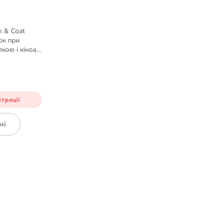
n & Coat
ок при
лкою і кіноа
страції
ні