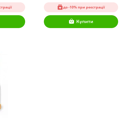
страції
до -10% при реєстрації
и
Купити