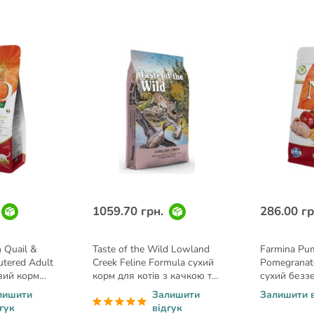
1059.70 грн.
286.00 гр
 Quail &
Taste of the Wild Lowland
Farmina Pum
tered Adult
Creek Feline Formula сухий
Pomegranat
вий корм
корм для котів з качкою та
сухий безз
них кішок з
перепілкою 2 кг
для стерилі
лишити
Залишити
Залишити в
арбузом 1,5
перепілкою
гук
відгук