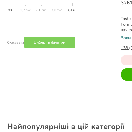
3261
286
1,2 тис.
2,1 тис.
3,0 тис.
3,9 тис.
Taste
Formu
качко
Зали
Виберіть фільтри
Скасувати
+38 (
Найпопулярніші в цій категорії