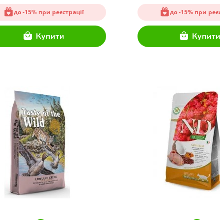
до -15% при реєстрації
до -15% при реє
Купити
Купит