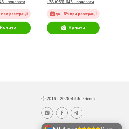
кг
43... показати
+38 (063) 643... показати
+38 (06
 при реєстрації
до -15% при реєстрації
до
Купити
Купити
ⓒ 2016 - 2026 «Little Friend»
5.0
Відгуки
11 відгуків