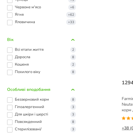
Червоне м'ясо
+6
Ягня
+62
Яловичина
+33
Вік
Всі етапи життя
2
Доросла
8
Кошеня
2
Похилого віку
8
1294
Особливі вподобання
Farmi
Беззерновий корм
8
Neute
Гіпоалергенний
3
корм 
Для шкіри і шерсті
3
переп
Повсякденний
8
+38 (
Стерилізовані/
3