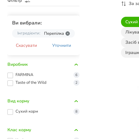
Фільтр
За з
Сухий
Ви вибрали:
Лікува
Інгредієнти:
Перепілка
Засіб 
Скасувати
Уточнити
Іграшк
Виробник
FARMINA
6
Taste of the Wild
2
Вид корму
Сухий корм
8
Клас корму