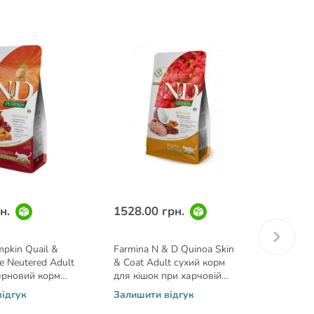
н.
1528.00 грн.
3692.
pkin Quail &
Farmina N & D Quinoa Skin
Farmin
e Neutered Adult
& Coat Adult сухий корм
Pomegr
ерновий корм
для кішок при харчовій
сухий 
зованих кішок з
алергії з перепілкою і кіноа
для ст
ідгук
Залишити відгук
Залиши
 та гарбузом 0,3
1,5 кг
перепі