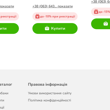
кг
+38 (063) 6
 показати
+38 (063) 643... показати
до -15%
 реєстрації
до -10% при реєстрації
ити
Купити
аталог
Правова інформація
обаки
Умови використання сайту
оти
Політика конфіденційності
ції