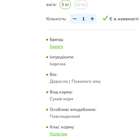
вага:
3 кг
12 кг
Кількість:
Є в наявності
Бренд:
Savory
Інгредієнти:
Індичка
Вік:
Доросла | Похилого віку
Вид корму:
Сухий корм
Особливі вподобання:
Повсякденний
Клас корму:
Холістик