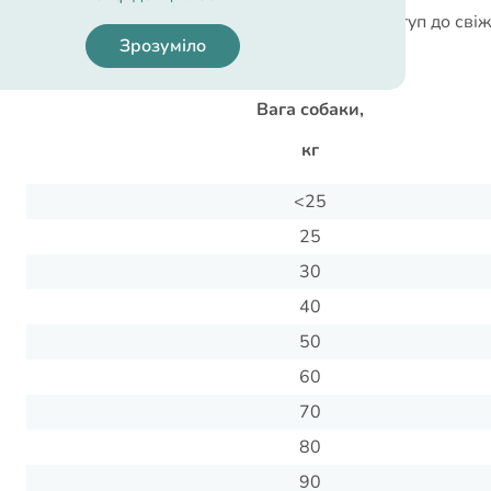
У вихованця завжди повинен бути доступ до свіжо
Зрозуміло
Норми годування:
Вага собаки,
кг
<25
25
30
40
50
60
70
80
90