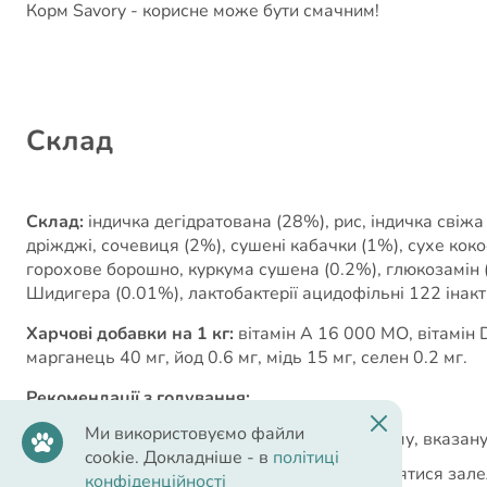
Корм Savory - корисне може бути смачним!
Cклад
Склад:
індичка дегідратована (28%), рис, індичка свіжа
дріжджі, сочевиця (2%), сушені кабачки (1%), сухе коко
горохове борошно, куркума сушена (0.2%), глюкозамін 
Шидигера (0.01%), лактобактерії ацидофільні 122 інакти
Харчові добавки на 1 кг:
вітамін А 16 000 МО, вітамін D
марганець 40 мг, йод 0.6 мг, мідь 15 мг, селен 0.2 мг.
Рекомендації з годування:
Ми використовуємо файли
Рекомендовану щоденну кількість корму, вказану 
cookie. Докладніше - в
політиці
Щоденна кількість корму може відрізнятися залежн
конфіденційності