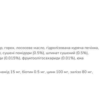
р, горох, лососеве масло, гідролізована куряча печінка,
), сушені помідори (0.5%), шпинат сушений (0.5%),
ди (0.015%), фруктоолігосахариди (0.01%), юка
амід 15 мг, біотин 0.5 мг, цинк 100 мг, залізо 80 мг,