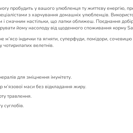
ory пробудить у вашого улюбленця ту життєву енергію, про
ціалістами з харчування домашніх улюбленців. Використов
м і смачним настільки, що лапки оближеш. Поєднання добір
дарувати йому насолоду від щоденного споживання корму Sa
не м’ясо індички та ягняти, суперфуди, помідори, сочевицю 
 у чотирилапих велетнів.
нералів для зміцнення імунітету.
р м’язової маси без відкладання жиру.
ту травлення.
у суглобів.