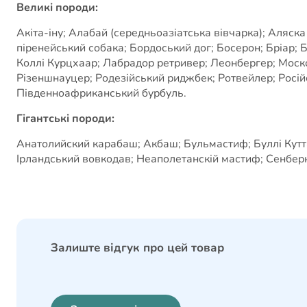
Великі породи:
Акіта-іну; Алабай (середньоазіатська вівчарка); Аляск
піренейський собака; Бордоський дог; Босерон; Бріар;
Коллі Курцхаар; Лабрадор ретривер; Леонбергер; Моск
Різеншнауцер; Родезійський риджбек; Ротвейлер; Російсь
Південноафриканський бурбуль.
Гігантські породи:
Анатолийский карабаш; Акбаш; Бульмастиф; Буллі Кутта;
Ірландський вовкодав; Неаполетанскій мастиф; Сенбер
Залиште відгук про цей товар