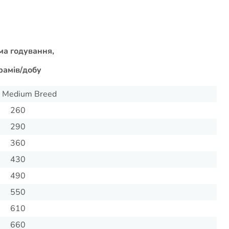
а годування,
рамів/добу
t Medium Breed
260
290
360
430
490
550
610
660