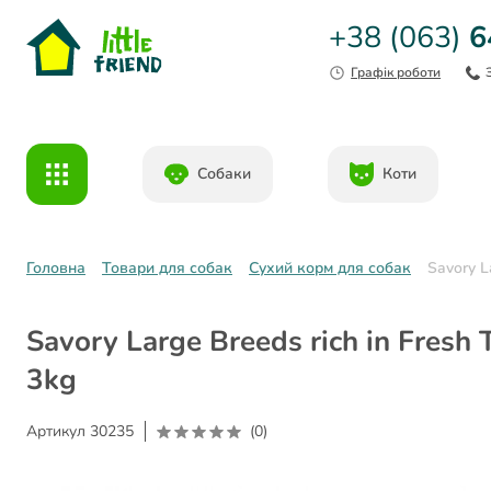
+38 (063)
6
Графік роботи
Собаки
Коти
Головна
Товари для собак
Сухий корм для собак
Savory L
Savory Large Breeds rich in Fres
3kg
Артикул
30235
(0)