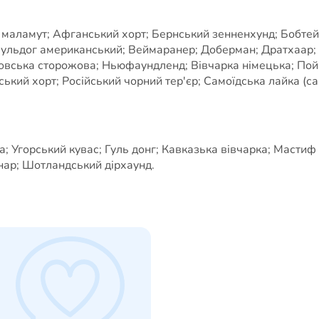
а маламут; Афганський хорт; Бернський зенненхунд; Бобтей
 Бульдог американський; Веймаранер; Доберман; Дратхаар; 
овська сторожова; Ньюфаундленд; Вівчарка німецька; Пойн
кий хорт; Російський чорний тер'єр; Самоїдська лайка (сам
 Угорський кувас; Гуль донг; Кавказька вівчарка; Мастиф 
нар; Шотландський дірхаунд.