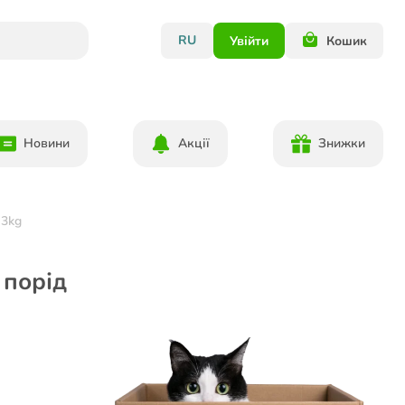
RU
Увійти
Кошик
Новини
Акції
Знижки
 3kg
 порід