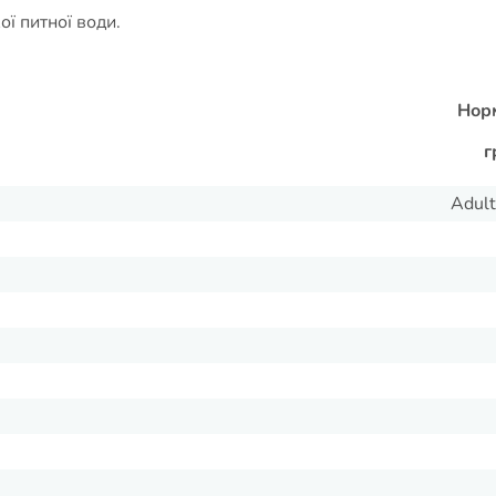
ї питної води.
Норм
г
Adul