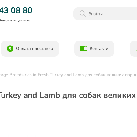
Даруємо 1000гр на бонусний рахунок при реєстрації!)
43 08 80
Замовити дзвінок
Оплата і доставка
Контакти
arge Breeds rich in Fresh Turkey and Lamb для собак великих порід
h Turkey and Lamb для собак великих