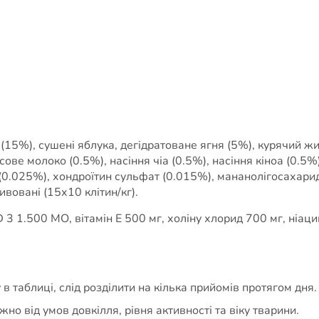
 (15%), сушені яблука, дегідратоване ягня (5%), курячий жи
сове молоко (0.5%), насіння чіа (0.5%), насіння кіноа (0.5%
(0.025%), хондроїтин сульфат (0.015%), мананолігосахари
вовані (15х10 клітин/кг).
 3 1.500 МО, вітамін Е 500 мг, холіну хлорид 700 мг, ніацин
в таблиці, слід розділити на кілька прийомів протягом дня.
о від умов довкілля, рівня активності та віку тварини.