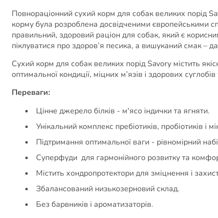
Повнораціонний сухий корм для собак великих порід Sav
корму була розроблена досвідченими європейськими спе
правильний, здоровий раціон для собак, який є корисни
піклуватися про здоров’я песика, а вишуканий смак – 
Сухий корм для собак великих порід Savory містить якіс
оптимальної кондиції, міцних м’язів і здорових суглобів
Переваги:
Цінне джерело білків - м'ясо індички та ягняти.
Унікальний комплекс пребіотиків, пробіотиків і мі
Підтримання оптимальної ваги - рівномірний набі
Суперфуди для гармонійного розвитку та комфор
Містить хондропротектори для зміцнення і захист
Збалансований низькозерновий склад.
Без барвників і ароматизаторів.