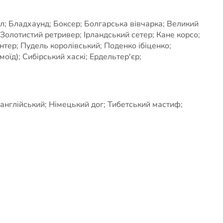
л; Бладхаунд; Боксер; Болгарська вівчарка; Великий
Золотистий ретривер; Ірландський сетер; Кане корсо;
тер; Пудель королівський; Поденко ібіценко;
оїд); Сибірський хаскі; Ердельтер'єр;
англійський; Німецький дог; Тибетський мастиф;