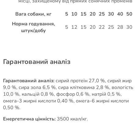
місці, захищеному від прямих сонячних променів
Вага собаки, кг
5
10
15
20
25
30
40
50
Норма годування,
5
12
15
20
22
25
28
30
штук/добу
Гарантований аналіз
Гарантований аналіз:
сирий протеїн 27,0 %, сирий жир
9,0 %, сира зола 6,5 %, сира клітковина 2,8 %, вологість
10,0 %, кальцій 0,8 %, фосфор 0,6 %, натрій 0,5 %,
омега-3 жирні кислоти 0,40 %, омега-6 жирні кислоти
0,50 %.
Енергетична цінність:
3500 ккал/кг.