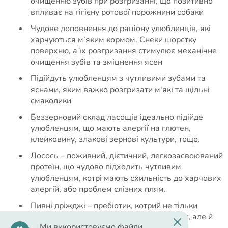
очищенню зубів при розгризанні, що позитивно
впливає на гігієну ротової порожнини собаки
Чудове доповнення до раціону улюбленців, які
харчуються м’яким кормом. Снеки шорстку
поверхню, а їх розгризання стимулює механічне
очищення зубів та зміцнення ясен
Підійдуть улюбленцям з чутливими зубами та
яснами, яким важко розгризати м'які та щільні
смаколики
Беззерновий склад ласощів ідеально підійде
улюбленцям, що мають алергії на глютен,
клейковину, злакові зернові культури, тощо.
Лосось – поживний, дієтичний, легкозасвоюваний
протеїн, що чудово підходить чутливим
улюбленцям, котрі мають схильність до харчових
алергій, або проблем слізних плям.
Пивні дріжджі – пребіотик, котрий не тільки
налагоджує травлення і зміцнює імунітет, але й
Ми використовуємо файли