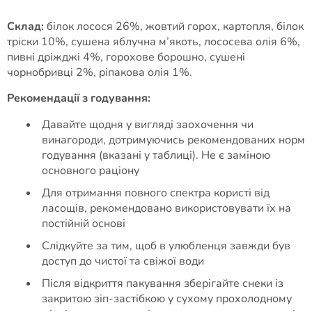
Склад:
білок лосося 26%, жовтий горох, картопля, білок
тріски 10%, сушена яблучна м’якоть, лососева олія 6%,
пивні дріжджі 4%, горохове борошно, сушені
чорнобривці 2%, ріпакова олія 1%.
Рекомендації з годування:
Давайте щодня у вигляді заохочення чи
винагороди, дотримуючись рекомендованих норм
годування (вказані у таблиці). Не є заміною
основного раціону
Для отримання повного спектра користі від
ласощів, рекомендовано використовувати їх на
постійній основі
Слідкуйте за тим, щоб в улюбленця завжди був
доступ до чистої та свіжої води
Після відкриття пакування зберігайте снеки із
закритою зіп-застібкою у сухому прохолодному