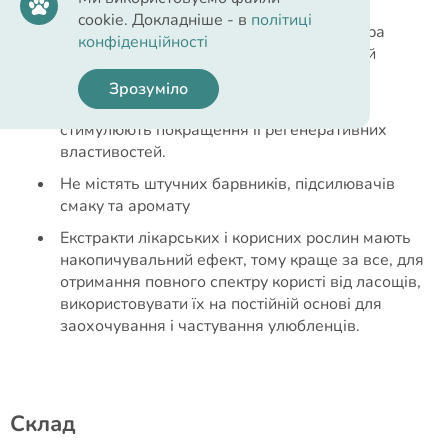
стимулює вироблення біотину.
cookie. Докладніше - в
політиці
Лососева олія – незамінна складова, котра
конфіденційності
сприяє підтримці здоров’я шкіри та гарній
кондиції шерсті улюбленця.
Зрозуміло
Чорнобривці – заспокоюють шкіру, та
стимулюють покращення її регенеративних
властивостей.
Не містять штучних барвників, підсилювачів
смаку та аромату
Екстракти лікарських і корисних рослин мають
накопичувальний ефект, тому краще за все, для
отримання повного спектру користі від ласощів,
використовувати їх на постійній основі для
заохочування і частування улюбленців.
Cклад