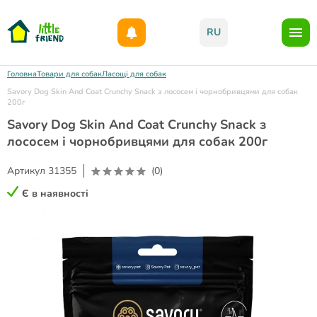
Даруємо 1000гр на бонусний рахунок при реєстрації!)
RU
Головна
Товари для собак
Ласощі для собак
Savory Dog Skin And Coat Crunchy Snack з лососем і чорнобривцями для собак
200г
Savory Dog Skin And Coat Crunchy Snack з
лососем і чорнобривцями для собак 200г
Артикул
31355
(0)
Є в наявності