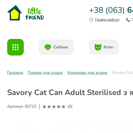
+38 (063)
6
Графік роботи
Собаки
Коти
Головна
Товари для кішок
Консерви для кішок
Savory Cat
Savory Cat Can Adult Sterilised з
Артикул
30723
(0)