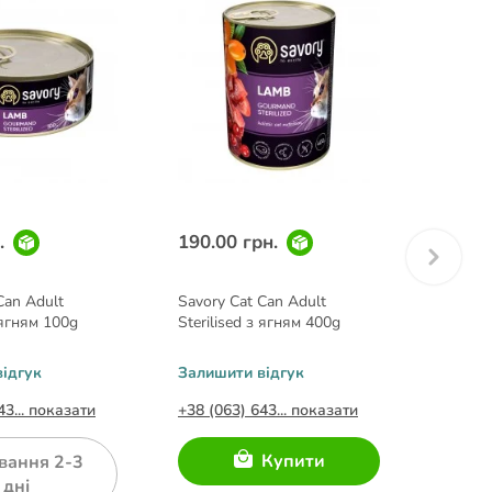
.
190.00 грн.
Can Adult
Savory Cat Can Adult
з ягням 100g
Sterilised з ягням 400g
ідгук
Залишити відгук
43... показати
+38 (063) 643... показати
Купити
вання 2-3
дні