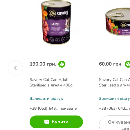
190.00 грн.
60.00 грн.
Savory Cat Can Adult
Savory Cat Can 
0g
Sterilised з ягням 400g
Sterilised з ягн
Залишити відгук
Залишити відг
азати
+38 (063) 643... показати
+38 (063) 643...
Купити
-3
Очікуван
дні