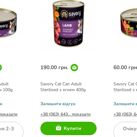
190.00 грн.
60.00 грн
Adult
Savory Cat Can Adult
Savory Cat 
ям 100g
Sterilised з ягням 400g
Sterilised 
ук
Залишити відгук
Залишити в
 показати
+38 (063) 643... показати
+38 (063) 6
Купити
ня 2-3
Очіку