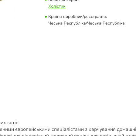
Холістик
Країна виробник/реєстрація:
Чеська Республіка/Чеська Республіка
их котів.
еними європейськими спеціалістами з харчування домашні
ологічно відповідний, здоровий раціон для котів, який є к