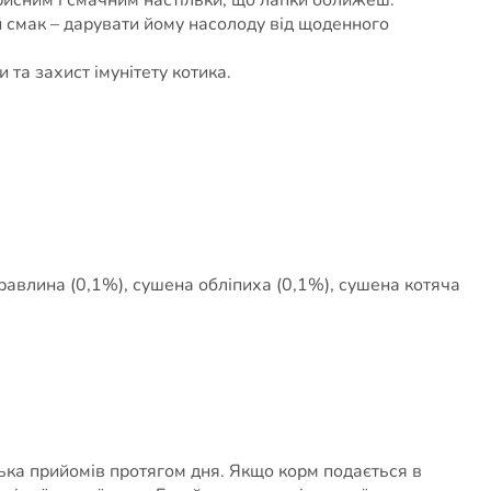
й смак – дарувати йому насолоду від щоденного
 та захист імунітету котика.
равлина (0,1%), сушена обліпиха (0,1%), сушена котяча
лька прийомів протягом дня. Якщо корм подається в