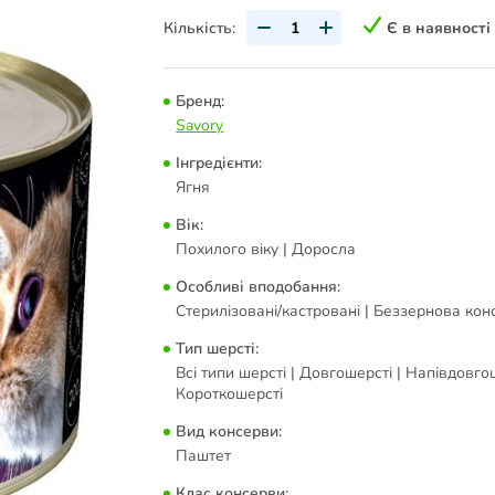
Кількість:
Є в наявності
Бренд:
Savory
Інгредієнти:
Ягня
Вік:
Похилого віку | Доросла
Особливі вподобання:
Стерилізовані/кастровані | Беззернова ко
Тип шерсті:
Всі типи шерсті | Довгошерсті | Напівдовгош
Короткошерсті
Вид консерви:
Паштет
Клас консерви: