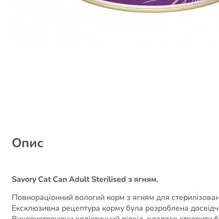
Опис
Savory Cat Can Adult Sterilised з ягням.
Повнораціонний вологий корм з ягням для стерилізован
Ексклюзивна рецептура корму була розроблена досвідч
Використовуючи холістичний підхід, вдалося створити бі