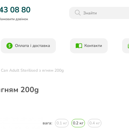
Даруємо 1000гр на бонусний рахунок при реєстрації!)
43 08 80
Замовити дзвінок
Оплата і доставка
Контакти
 Can Adult Sterilised з ягням 200g
 ягням 200g
вага:
0.1 кг
0.2 кг
0.4 кг