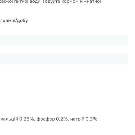
віжої питної води. Годуйте кормом кімнатної
грамів/добу
 кальцій 0,25%, фосфор 0,2%, натрій 0,3% .