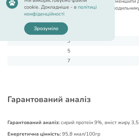
Ми використовуємо файли
якості доповнення до сухого корму, то варто зменшити 
cookie. Докладніше - в
політиці
температури. Після відкриття зберігайте у холодильнику
конфіденційності
Вага кота, кг
Зрозуміло
2
3
5
7
Гарантований аналіз
Гарантований аналіз:
сирий протеїн 9%, вміст жиру 3,5
Енергетична цінність:
95,8 ккал/100гр