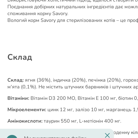
Поєднання добірних натуральних інгредієнтів дає можл
споживання корму Savory.
Вологий корм Savory для стерилізованих котів – це проф
Cклад
Склад:
ягня (36%), індичка (20%), печінка (20%), горо
м'ята (0,1%). Не містить штучних барвників і штучних а
Вітаміни:
Вітамін D3 200 МО, Вітамін Е 100 мг, біотин 0,
Mікроелементи:
цинк 12 мг, залізо 10 мг, марганець 1,5
Амінокислоти:
таурин 550 мг, L-метіонін 400 мг.
Рекомендації з годування:
рекомендовану щоденну кіль