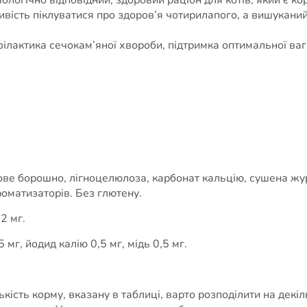
ивість піклуватися про здоров’я чотирилапого, а вишукани
ілактика сечокам’яної хвороби, підтримка оптимальної ваги
хове борошно, лігноцелюлоза, карбонат кальцію, сушена жу
роматизаторів. Без глютену.
2 мг.
 мг, йодид калію 0,5 мг, мідь 0,5 мг.
кість корму, вказану в таблиці, варто розподілити на декі