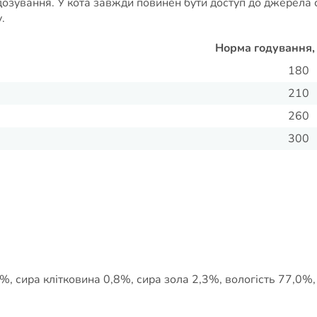
дозування. У кота завжди повинен бути доступ до джерела с
.
Норма годування, 
180
210
260
300
%, сира клітковина 0,8%, сира зола 2,3%, вологість 77,0%,