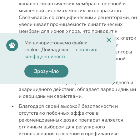
каналов синаптических мембран в нервной и
мышечной системах многих эктопаразитов.
Связываясь со специфическими рецепторами, он
увеличивает проницаемость синаптических
мембран для ионов хлора, что приводит к
блокаде активности нервных и мышечных клеток
Ми використовуємо файли
паразитов и, как следствие, их параличу и
cookie. Докладніше - в
політиці
гибели. У млекопитающих подобные рецепторы
конфіденційності
расположены только в центральной нервной
системе.
Зрозуміло
Селамектин - проявляет широкий спектр
системного нематодоцидного, инсектицидного и
акарицидного действия, обладает ларвоцидными
и овоцидными свойствами.
Благодаря своей высокой безопасности и
отсутствию побочных эффектов в
рекомендованных дозах препарат является
отличным выбором для регулярного
использования в лечении и профилактике