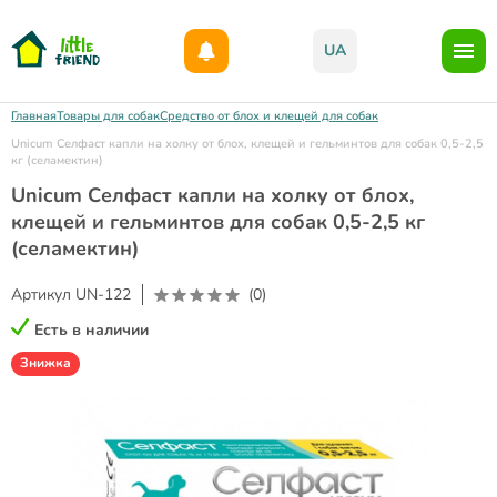
Дарим 1000грн на бонусный счет при регистрации!)
UA
Главная
Товары для собак
Средство от блох и клещей для собак
Unicum Селфаст капли на холку от блох, клещей и гельминтов для собак 0,5-2,5
кг (селамектин)
Unicum Селфаст капли на холку от блох,
клещей и гельминтов для собак 0,5-2,5 кг
(селамектин)
Артикул
UN-122
(0)
Есть в наличии
Знижка