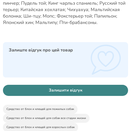
пинчер; Пудель той; Кинг чарльз спаниель; Русский той
терьер; Китайская хохлатая; Чихуахуа; Мальтийская
болонка; Ши-тцу; Мопс; Фокстерьер той; Папильон;
Японский хин; Мальтипу; Пти-брабансоны.
Залиште відгук про цей товар
Залишити відгук
Средство от блох и клещей для пожилых собак
Средство от блох и клещей для собак все стадии жизни
Средство от блох и клещей для взрослых собак