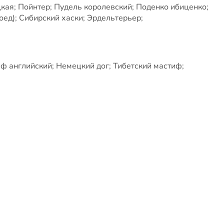
кая; Пойнтер; Пудель королевский; Поденко ибиценко;
оед); Сибирский хаски; Эрдельтерьер;
иф английский; Немецкий дог; Тибетский мастиф;