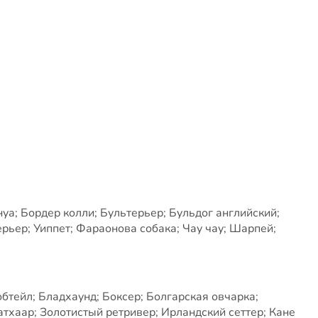
а; Бордер колли; Бультерьер; Бульдог английский;
ер; Уиппет; Фараонова собака; Чау чау; Шарпей;
бтейл; Бладхаунд; Боксер; Болгарская овчарка;
тхаар; Золотистый ретривер; Ирландский сеттер; Кане