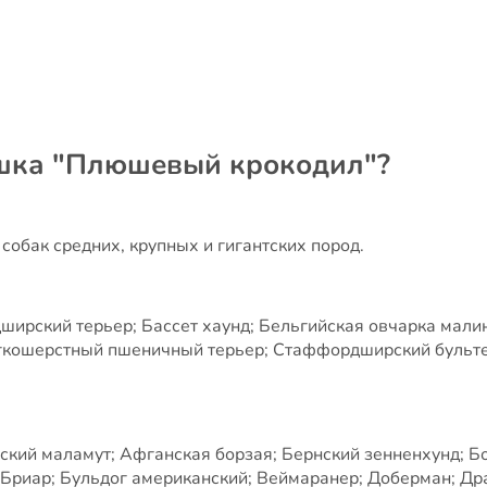
ушка "Плюшевый крокодил"?
обак средних, крупных и гигантских пород.
рский терьер; Бассет хаунд; Бельгийская овчарка малину
кошерстный пшеничный терьер; Стаффордширский бультерь
ский маламут; Афганская борзая; Бернский зенненхунд; Бо
 Бриар; Бульдог американский; Веймаранер; Доберман; Дра