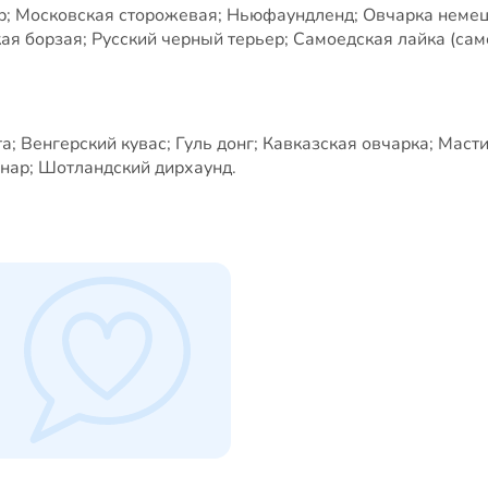
ер; Московская сторожевая; Ньюфаундленд; Овчарка немец
ая борзая; Русский черный терьер; Самоедская лайка (сам
; Венгерский кувас; Гуль донг; Кавказская овчарка; Маст
нар; Шотландский дирхаунд.