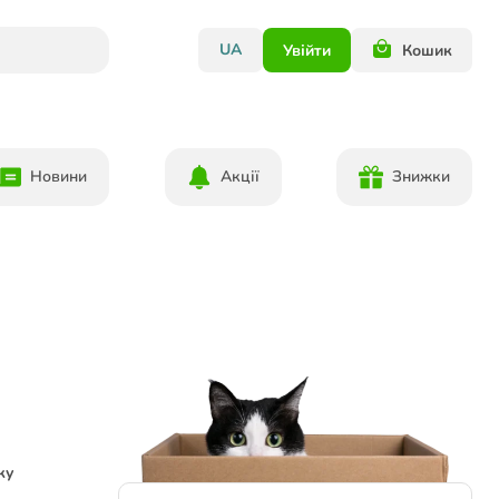
UA
Увійти
Кошик
Новини
Акції
Знижки
ку