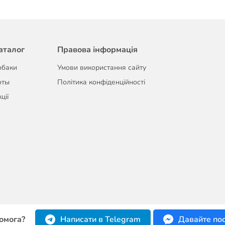
аталог
Правова інформація
обаки
Умови використання сайту
оты
Політика конфіденційності
ції
омога?
Написати в Telegram
Давайте по