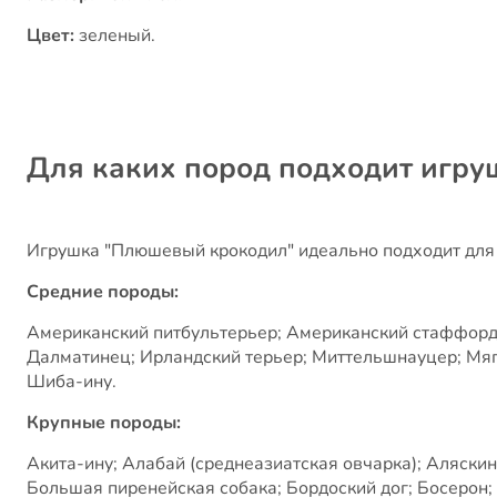
Цвет:
зеленый.
Для каких пород подходит игр
Игрушка "Плюшевый крокодил" идеально подходит для с
Средние породы:
Американский питбультерьер; Американский стаффордши
Далматинец; Ирландский терьер; Миттельшнауцер; Мяг
Шиба-ину.
Крупные породы:
Акита-ину; Алабай (среднеазиатская овчарка); Аляскин
Большая пиренейская собака; Бордоский дог; Босерон;