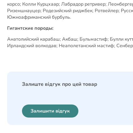
корсо; Колли Курцхаар; Лабрадор ретривер; Леонберг
Ризеншнауцер; Родезийский риджбек; Ротвейлер; Русск
Южноафриканский бурбуль.
Гигантские породы:
Анатолийский карабаш; Акбаш; Бульмастиф; Булли кутта
Ирландский волкодав; Неаполетанский мастиф; Сенбер
Залиште відгук про цей товар
Залишити відгук