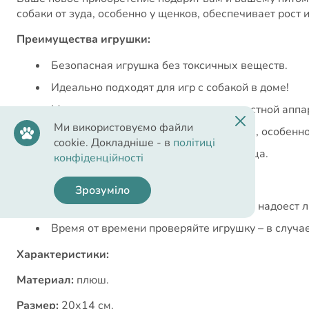
собаки от зуда, особенно у щенков, обеспечивает рост
Преимущества игрушки:
Безопасная игрушка без токсичных веществ.
Идеально подходят для игр с собакой в ​​доме!
Массажирует десна и развивает челюстной аппа
Ми використовуємо файли
Избавляет зубы и десна собаки от зуда, особенн
cookie. Докладніше - в
політиці
Не травмирует ротовую полость питомца.
конфіденційності
Рекомендации к использованию:
Зрозуміло
Вы можете спрятать игрушку, если она надоест л
Время от времени проверяйте игрушку – в случа
Характеристики:
Материал:
плюш.
Размер:
20х14 см.