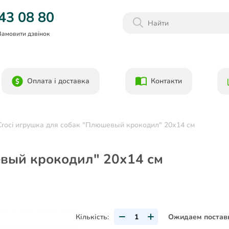
Дарим 1000грн на бонусный счет при регистрации!)
43 08 80
Замовити дзвінок
Оплата і доставка
Контакти
Croci игрушка для собак "Плюшевый крокодил" 20х14 см
евый крокодил" 20х14 см
Кількість:
Ожидаем постав