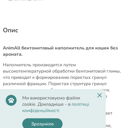
Опис
AnimAll бентонитовый наполнитель для кошек без
аромата.
Наполнитель производится путем
высокотемпературной обработки бентонитовой глины,
что приводит к формированию пористых гранул
различной фракции. Пористая структура гранул
позволяет поглощать большое количество влаги,
образуя при этом плотные комки, которые легко
Ми використовуємо файли
удаляются из лотка.
cookie. Докладніше - в
політиці
конфіденційності
Пористая структура гранул с легкостью поглощает
запахи, что значительно увеличивает время
Зрозуміло
использования засыпанного в лоток наполнителя,