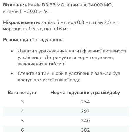
Вітаміни:
вітамін D3 83 МО, вітамін A 34000 МО,
вітамін E – 30,0 мг/кг.
Мікроелементи:
залiзо 5 мг, йод 0,3 мг, мiдь 2,5 мг,
марганець 1,5 мг, цинк 16 мг.
Рекомендації з годування:
Давати з урахуванням ваги і фізичної активності
улюбленця. Дотримуйтеся норм годування,
зазначених в таблиці
Стежте за тим, щоби в улюбленця завжди був
доступ до чистої свіжої води
Вага кота, кг
Норма годування, грамів/добу
3
254
4
297
5
340
6
382