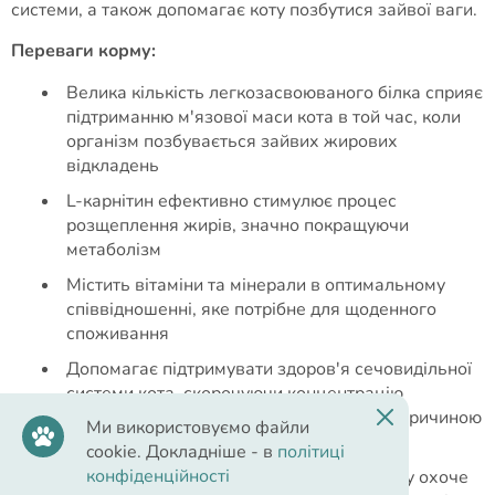
системи, а також допомагає коту позбутися зайвої ваги.
Переваги корму:
Велика кількість легкозасвоюваного білка сприяє
підтриманню м'язової маси кота в той час, коли
організм позбувається зайвих жирових
відкладень
L-карнітин ефективно стимулює процес
розщеплення жирів, значно покращуючи
метаболізм
Містить вітаміни та мінерали в оптимальному
співвідношенні, яке потрібне для щоденного
споживання
Допомагає підтримувати здоров'я сечовидільної
системи кота, скорочуючи концентрацію
мінеральних речовин, які можуть стати причиною
Ми використовуємо файли
утворення сечових каменів
cookie. Докладніше - в
політиці
конфіденційності
Має відмінні смакові якості, завдяки чому охоче