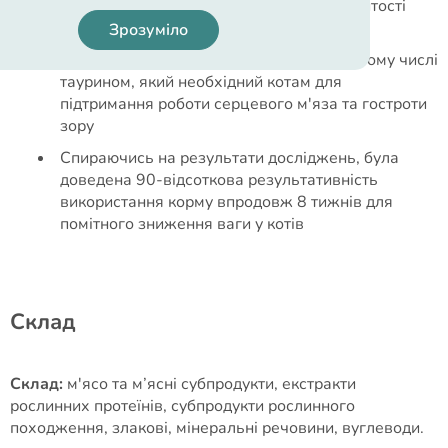
поїдається котами та створює відчуття ситості
після приймання їжі
Зрозуміло
Збагачений цінними амінокислотами, в тому числі
таурином, який необхідний котам для
підтримання роботи серцевого м'яза та гостроти
зору
Спираючись на результати досліджень, була
доведена 90-відсоткова результативність
використання корму впродовж 8 тижнів для
помітного зниження ваги у котів
Cклад
Склад:
м'ясо та м’ясні субпродукти, екстракти
рослинних протеїнів, субпродукти рослинного
походження, злакові, мінеральні речовини, вуглеводи.