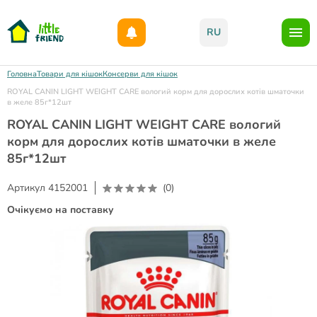
Даруємо 1000гр на бонусний рахунок при реєстрації!)
RU
Головна
Товари для кішок
Консерви для кішок
ROYAL CANIN LIGHT WEIGHT CARE вологий корм для дорослих котів шматочки
в желе 85г*12шт
ROYAL CANIN LIGHT WEIGHT CARE вологий
корм для дорослих котів шматочки в желе
85г*12шт
Артикул
4152001
(0)
Очікуємо на поставку