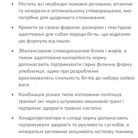
Містить всі необхідні поживні речовини, вітаміни
та мінерали в оптимальному співвідношенні, яке
потрібне для щоденного споживання.
Крокети за своєю формою, розміром і текстурою
адаптовані для собак породи бігль, що відрізняє
цю формулу від інших.
Збалансоване співвідношення білків і жирів, а
також адаптована калорійність корму
допомагають підтримувати гарну фізичну форму
улюбленця, адже при розробленні
враховувалась схильність біглів до набору зайвої
ваги.
Комбінація різних типів клітковини поліпшує
транзит їжі через шлунково-кишковий тракт і
підтримує здоров'я травної системи.
Хондропротектори в складі корму допомагають
підтримувати здоров'я та рухливість суглобів, а
мінеральні речовини зміцнюють кісткову тканину.