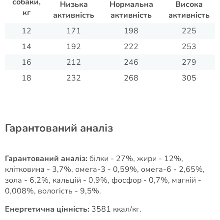
собаки,
Низька
Нормальна
Висока
кг
активність
активність
активність
12
171
198
225
14
192
222
253
16
212
246
279
18
232
268
305
Гарантований аналіз
Гарантований аналіз:
білки - 27%, жири - 12%,
клітковина - 3,7%, омега-3 - 0,59%, омега-6 - 2,65%,
зола - 6,2%, кальцій - 0,9%, фосфор - 0,7%, магній -
0,008%, вологість - 9,5%.
Енергетична цінність:
3581 ккал/кг.