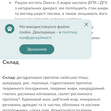
Раціон містить Омега-3 жирні кислоти (ЕПК і ДГК
з натуральних джерел, які поліпшують стан шкіри
та вигляд шерсті песика, а також зміцнюють його
імунну та серцево-судинну системи.
Ми використовуємо файли
Збагачений антиоксидантами для захисту
cookie. Докладніше - в
політиці
організму від негативного впливу вільних
конфіденційності
радикалів і забезпечення довголіття тварини.
Зрозуміло
Cклад
Склад:
дегідратовані протеїни свійської птиці,
кукурудза, рис, пшениця, гідролізовані протеїни
тваринного походження, тваринні жири, кукурудзяний
глютен, рослинна клітковина, ізолят рослинного
протеїну*, буряковий жом, риб'ячий жир, мінеральні
речовини, дріжджі та їх частки, оболонка та насіння
подорожника, соєва олія, фруктоолігосахариди,