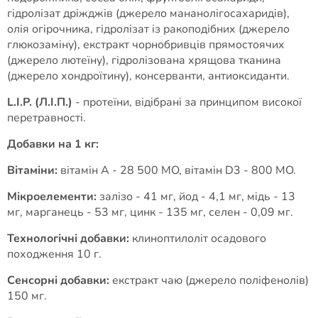
гідролізат дріжджів (джерело мананолігосахаридів),
олія огірочника, гідролізат із ракоподібних (джерело
глюкозаміну), екстракт чорнобривців прямостоячих
(джерело лютеїну), гідролізована хрящова тканина
(джерело хондроїтину), консерванти, антиоксиданти.
L.I.P. (Л.І.П.)
- протеїни, відібрані за принципом високої
перетравності.
Добавки на 1 кг:
Вітаміни:
вітамін A - 28 500 MO, вітамін D3 - 800 MO.
Мікроелементи:
залiзо - 41 мг, йод - 4,1 мг, мiдь - 13
мг, марганець - 53 мг, цинк - 135 мг, селен - 0,09 мг.
Технологічні добавки:
клиноптилоліт осадового
походження 10 г.
Сенсорні добавки:
екстракт чаю (джерело поліфенолів)
150 мг.