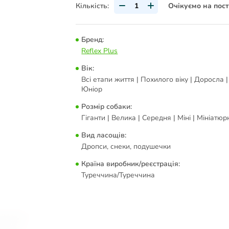
Кількість:
Очікуємо на пос
Бренд:
Reflex Plus
Вік:
Всі етапи життя | Похилого віку | Доросла |
Юніор
Розмір собаки:
Гіганти | Велика | Середня | Міні | Мініатюр
Вид ласощів:
Дропси, снеки, подушечки
Країна виробник/реєстрація:
Туреччина/Туреччина