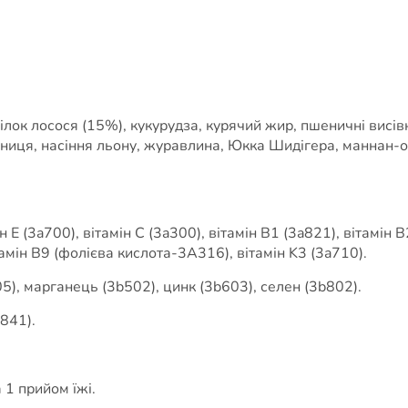
лок лосося (15%), кукурудза, курячий жир, пшеничні висівк
чорниця, насіння льону, журавлина, Юкка Шидігера, маннан-
н E (3a700), вітамін C (3a300), вітамін B1 (3a821), вітамін 
ітамін B9 (фолієва кислота-3A316), вітамін K3 (3a710).
05), марганець (3b502), цинк (3b603), селен (3b802).
a841).
1 прийом їжі.