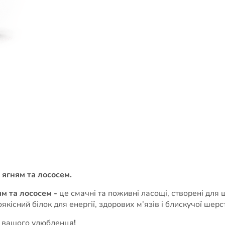
з ягням та лососем.
ям та лососем
-
це смачні та поживні ласощі, створені для
існий білок для енергії, здорових м’язів і блискучої шерст
я вашого улюбленця
!