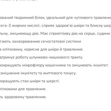
ваний тваринний білок, ідеальний для чутливого травлення
ега-3 жирних кислот, сприяє здоров’ю шкіри та блиску шер
ьну, зміцнюющу дію. Має сприятливу дію на серце, судини т
бігають захворюванню сечостатевої системи
а клітковину, корисне для шкіри й травлення.
дтримує роботу шлунково-кишкового тракту.
 покращують мікрофлору кишечника та зміцнюють імунітет.
зміцнення імунітету та життєвого тонусу.
окращують стан шкіри та шерсті.
літковини для травлення.
ть здоровому травленню.