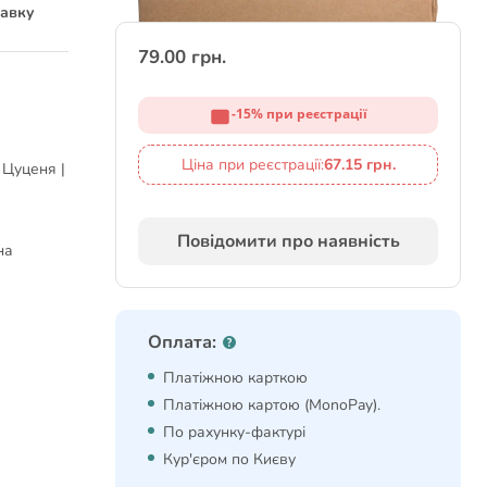
тавку
79.00 грн.
-15% при реєстрації
Ціна при реєстрації:
67.15 грн.
 Цуценя |
Повідомити про наявність
на
Оплата:
Платіжною карткою
Платіжною картою (MonoPay).
По рахунку-фактурі
Кур'єром по Києву