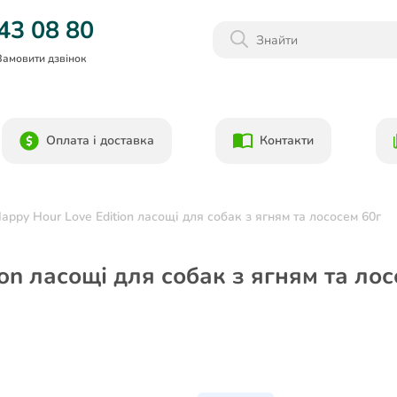
Даруємо 1000гр на бонусний рахунок при реєстрації!)
43 08 80
Замовити дзвінок
Оплата і доставка
Контакти
Happy Hour Love Edition ласощі для собак з ягням та лососем 60г
ion ласощі для собак з ягням та ло