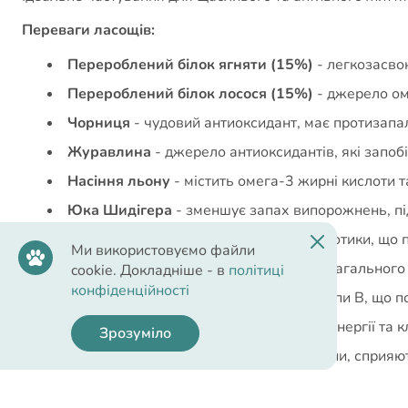
Переваги ласощів:
Перероблений білок ягняти (15%)
- легкозасвою
Перероблений білок лосося (15%)
- джерело ом
Чорниця
- чудовий антиоксидант, має протизапал
Журавлина
- джерело антиоксидантів, які запо
Насіння льону
- містить омега-3 жирні кислоти т
Юка Шидігера
- зменшує запах випорожнень, пі
Маннан-олігосахариди (МОS)
- пребіотики, що
Ми використовуємо файли
Вітаміни та мінерали
- комплекс для загального 
cookie. Докладніше - в
політиці
конфіденційності
Пивні дріжджі
- джерело вітамінів групи B, що п
Кукурудза
- джерело вуглеводів для енергії та к
Зрозуміло
Пшеничні висівки
- джерело клітковини, сприяю