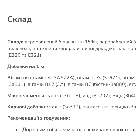
Cклад
Склад:
перероблений білок ягня (15%), перероблений бі
целюлоза, вітаміни та мінерали, пивні дріжджі, сіль, 
(E320 та E321).
Добавки на 1 кг:
Вітаміни:
вітамін A (3A672A), вітамін D3 (3a671), вітамі
(3а831), вітамін B12 (3A), вітамін B7 (біотин-3a880), в
Мікроелементи:
залізо (3b103), йод (3b202), мідь (3b4
Харчові добавки:
холін (3a890), пантотенат кальцію (3
Рекомендації з годування:
Дорослим собакам можна споживати повністю за 