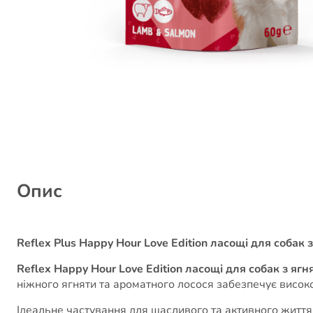
Опис
Reflex Plus​ Happy Hour Love Edition ласощі для собак 
Reflex Happy Hour Love Edition ласощі для собак з ягн
ніжного ягняти та ароматного лосося забезпечує високояк
Ідеальне частування для щасливого та активного житт