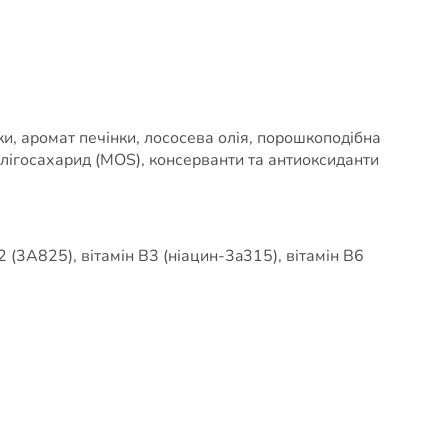
и, аромат печінки, лососева олія, порошкоподібна
олігосахарид (MOS), консерванти та антиоксиданти
B2 (3A825), вітамін B3 (ніацин-3a315), вітамін B6