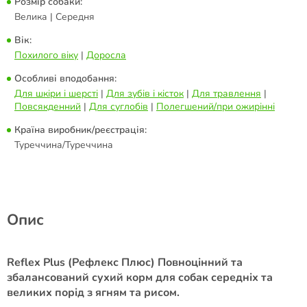
Розмір собаки:
Велика | Середня
Вік:
Похилого віку
|
Доросла
Особливі вподобання:
Для шкіри і шерсті
|
Для зубів і кісток
|
Для травлення
|
Повсякденний
|
Для суглобів
|
Полегшений/при ожирінні
Країна виробник/реєстрація:
Туреччина/Туреччина
Опис
Reflex Plus (Рефлекс Плюс) Повноцінний та
збалансований сухий корм для собак середніх та
великих порід з ягням та рисом.