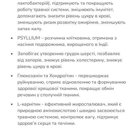
лактобактерій), підтримують та покращують
роботу травної системи, зміцнюють імунітет,
допомагають знизити рівень цукру в крові,
зменшують ризик розвитку ожиріння, зменшують
запах калу.
PSYLLIUM – розчинна клітковина, отримана з
насіння подорожника, вирощеного в Індії.
Запобігає утворенню грудок шерсті, позбавляє
від запорів, знижує рівень холестерину, знижує
рівень цукру в крові.
Глюкозамін та Хондроїтин – перешкоджає
руйнуванню, сприяє відновленню та формуванню
здорової хрящової тканини, покращує обмін
речовин у сполучній тканині.
L-карнітин - ефективний жироспалювач, який є
природною амінокислотою і швидко засвоюється
травною системою, контролює вагу, підтримує
здоров'я серця та печінки.