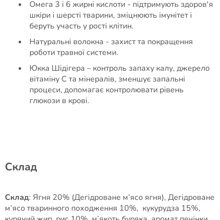
Омега 3 і 6 жирні кислоти - підтримують здоров'я
шкіри і шерсті тварини, зміцнюють імунітет і
беруть участь у рості клітин.
Натуральні волокна - захист та покращення
роботи травної системи.
Юкка Шідігера – контроль запаху калу, джерело
вітаміну С та мінералів, зменшує запальні
процеси, допомагає контролювати рівень
глюкози в крові.
Склад
Склад
: Ягня 20% (Дегідроване м’ясо ягня), Дегідроване
м’ясо тваринного походження 10%, кукурудза 15%,
курячий жир, рис 10%, м’якоть буряка, аромат печінки,