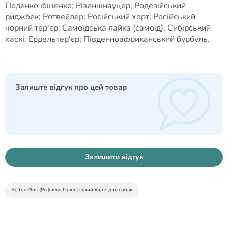
Поденко ібіценко; Різеншнауцер; Родезійський
риджбек; Ротвейлер; Російський хорт; Російський
чорний тер'єр; Самоїдська лайка (самоїд); Сибірський
хаскі; Ердельтер'єр; Південноафриканський бурбуль.
Залиште відгук про цей товар
Залишити відгук
Reflex Plus (Рефлекс Плюс) сухий корм для собак