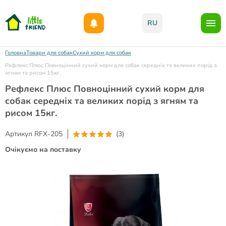
Даруємо 1000гр на бонусний рахунок при реєстрації!)
RU
Головна
Товари для собак
Сухий корм для собак
Рефлекс Плюс Повноцінний сухий корм для собак середніх та великих порід з
ягням та рисом 15кг.
Рефлекс Плюс Повноцінний сухий корм для
собак середніх та великих порід з ягням та
рисом 15кг.
Артикул
RFX-205
(3)
Очікуємо на поставку