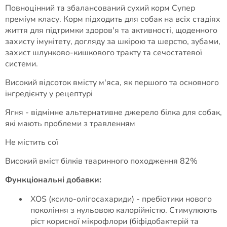
Повноцінний та збалансований сухий корм Супер
преміум класу. Корм підходить для собак на всіх стадіях
життя для підтримки здоров'я та активності, щоденного
захисту імунітету, догляду за шкірою та шерстю, зубами,
захист шлунково-кишкового тракту та сечостатевої
системи.
Високий відсоток вмісту м'яса, як першого та основного
інгредієнту у рецептурі
Ягня - відмінне альтернативне джерело білка для собак,
які мають проблеми з травленням
Не містить сої
Високий вміст білків тваринного походження 82%
Функціональні добавки:
XOS (ксило-олігосахариди) - пребіотики нового
покоління з нульовою калорійністю. Стимулюють
ріст корисної мікрофлори (біфідобактерій та