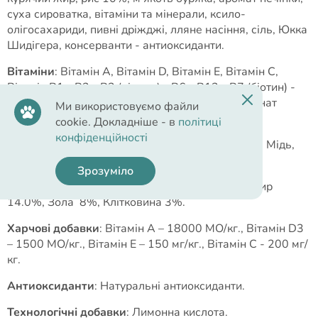
суха сироватка, вітаміни та мінерали, ксило-
олігосахариди, пивні дріжджі, лляне насіння, сіль, Юкка
Шидігера, консерванти - антиоксиданти.
Вітаміни
: Вітамін А, Вітамін D, Вітамін Е, Вітамін С,
Вітамін B1 - B2 - B3 (ніацин) - B6 - B12 - B7 (біотин) -
B9 (фолієва кислота), Вітамін К, Холін, Пантотенат
Ми використовуємо файли
кальцію.
cookie. Докладніше - в
політиці
конфіденційності
Мінерали
: Кальцій, Фосфор, Натрій, Йод, Цинк, Мідь,
Залізо, Селен.
Зрозуміло
Поживний склад
: Сирий білок 25.0%, Сирий жир
14.0%, Зола 8%, Клітковина 3%.
Харчові добавки
: Вітамін А – 18000 МО/кг., Вітамін D3
– 1500 МО/кг., Вітамін Е – 150 мг/кг., Вітамін С - 200 мг/
кг.
Антиоксиданти
: Натуральні антиоксиданти.
Технологічні добавки
: Лимонна кислота.