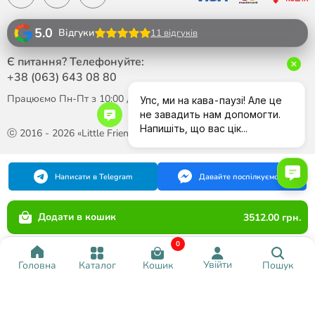
5.0
Відгуки
11 відгуків
Є питання? Телефонуйте:
+38 (063)
643 08 80
Працюємо Пн-Пт з 10:00 до 18:00
ⓒ 2016 - 2026 «Little Friend»
Написати в Telegram
Давайте поспілкуємося
Додати в кошик
3512.00 грн.
0
Увійти
Каталог
Кошик
Пошук
Головна