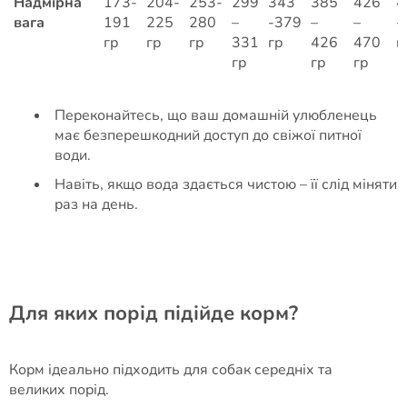
Надмірна
173-
204-
253-
299
343
385
426
4
вага
191
225
280
–
-379
–
–
-
гр
гр
гр
331
гр
426
470
г
гр
гр
гр
Переконайтесь, що ваш домашній улюбленець
має безперешкодний доступ до свіжої питної
води.
Навіть, якщо вода здається чистою – її слід міняти
раз на день.
Для яких порід підійде корм?
Корм ідеально підходить для собак середніх та
великих порід.