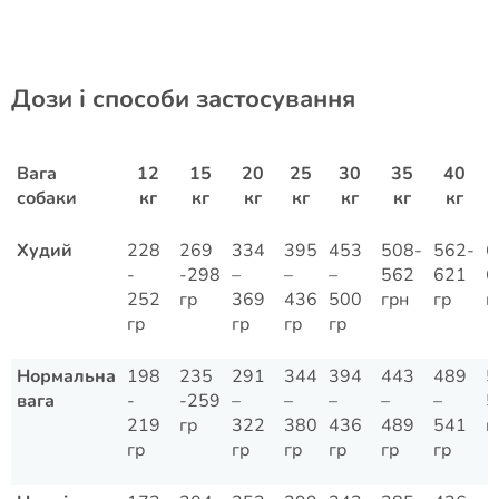
Дози і способи застосування
Вага
12
15
20
25
30
35
40
собаки
кг
кг
кг
кг
кг
кг
кг
Худий
228
269
334
395
453
508-
562-
6
-
-298
–
–
–
562
621
6
252
гр
369
436
500
грн
гр
г
гр
гр
гр
гр
Нормальна
198
235
291
344
394
443
489
5
вага
-
-259
–
–
–
–
–
5
219
гр
322
380
436
489
541
г
гр
гр
гр
гр
гр
гр