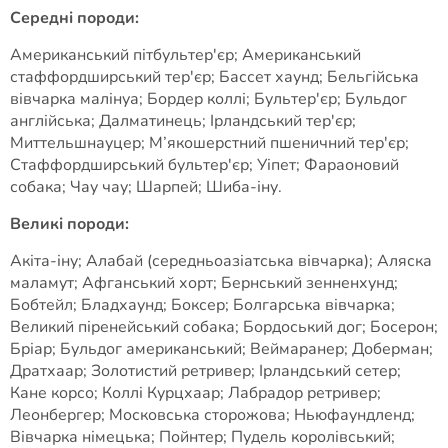
Середні породи:
Американський пітбультер'єр; Американський
стаффордширський тер'єр; Бассет хаунд; Бельгійська
вівчарка малінуа; Бордер коллі; Бультер'єр; Бульдог
англійська; Далматинець; Ірландський тер'єр;
Миттельшнауцер; М’якошерстний пшеничний тер'єр;
Стаффордширський бультер'єр; Уіпет; Фараоновий
собака; Чау чау; Шарпей; Шиба-іну.
Великі породи:
Акіта-іну; Алабай (середньоазіатська вівчарка); Аляска
маламут; Афганський хорт; Бернський зенненхунд;
Бобтейл; Бладхаунд; Боксер; Болгарська вівчарка;
Великий піренейський собака; Бордоський дог; Босерон;
Бріар; Бульдог американський; Веймаранер; Доберман;
Дратхаар; Золотистий ретривер; Ірландський сетер;
Кане корсо; Коллі Курцхаар; Лабрадор ретривер;
Леонбергер; Московська сторожова; Ньюфаундленд;
Вівчарка німецька; Пойнтер; Пудель королівський;