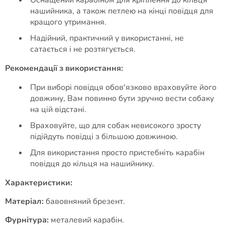
Оснащений карабіном для кріплення до кільця
нашийника, а також петлею на кінці повідця для
кращого утримання.
Надійний, практичний у використанні, не
сатається і не розтягується.
Рекомендації з використання:
При виборі повідця обов'язково враховуйте його
довжину, Вам повинно бути зручно вести собаку
на цій відстані.
Враховуйте, що для собак невисокого зросту
підійдуть повідці з більшою довжиною.
Для використання просто пристебніть карабін
повідця до кільця на нашийнику.
Характеристики:
Матеріал:
бавовняний брезент.
Фурнітура:
металевий карабін.