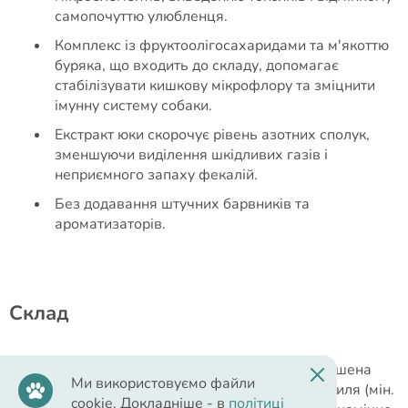
самопочуттю улюбленця.
Комплекс із фруктоолігосахаридами та м'якоттю
буряка, що входить до складу, допомагає
стабілізувати кишкову мікрофлору та зміцнити
імунну систему собаки.
Екстракт юки скорочує рівень азотних сполук,
зменшуючи виділення шкідливих газів і
неприємного запаху фекалій.
Без додавання штучних барвників та
ароматизаторів.
Cклад
Склад:
біла риба 41% (сушена і подрібнена), сушена
Ми використовуємо файли
картопля, батат, горох, жир птиці, борошно з криля (мін.
cookie. Докладніше - в
політиці