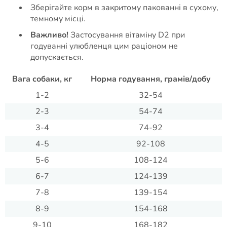
Зберігайте корм в закритому пакованні в сухому,
темному місці.
Важливо!
Застосування вітаміну D2 при
годуванні улюбленця цим раціоном не
допускається.
Вага собаки, кг
Норма годування, грамів/добу
1-2
32-54
2-3
54-74
3-4
74-92
4-5
92-108
5-6
108-124
6-7
124-139
7-8
139-154
8-9
154-168
9-10
168-182