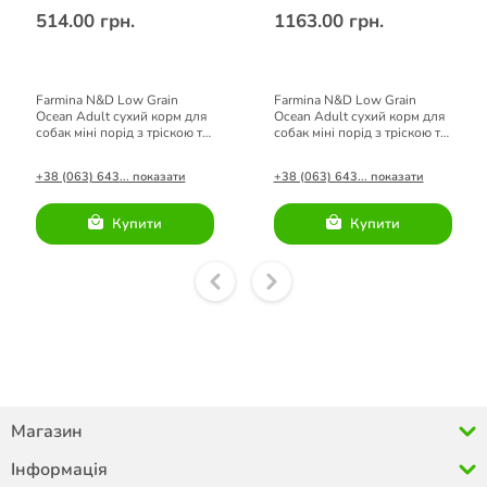
514.00 грн.
1163.00 грн.
Farmina N&D Low Grain
Farmina N&D Low Grain
Ocean Adult сухий корм для
Ocean Adult сухий корм для
собак міні порід з тріскою та
собак міні порід з тріскою та
апельсином 0,8 кг
апельсином 2,5 кг
+38 (063) 643... показати
+38 (063) 643... показати
Купити
Купити
Магазин
Інформація