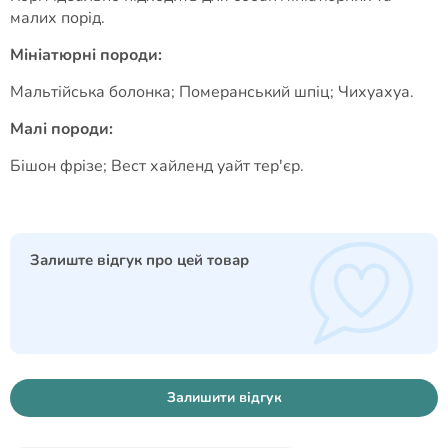
малих порід.
Мініатюрні породи:
Мальтійська болонка; Померанський шпіц; Чихуахуа.
Малі породи:
Бішон фрізе; Вест хайленд уайт тер'єр.
Залиште відгук про цей товар
Залишити відгук