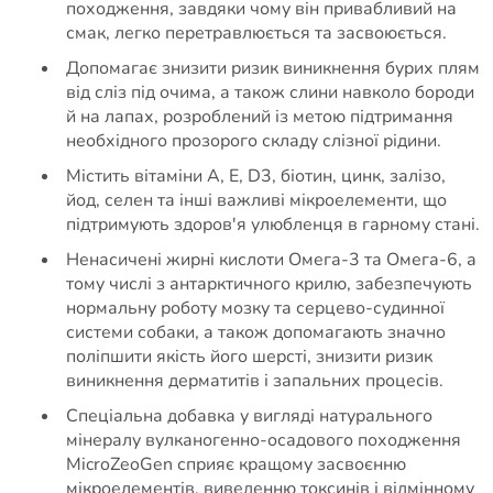
походження, завдяки чому він привабливий на
смак, легко перетравлюється та засвоюється.
Допомагає знизити ризик виникнення бурих плям
від сліз під очима, а також слини навколо бороди
й на лапах, розроблений із метою підтримання
необхідного прозорого складу слізної рідини.
Містить вітаміни А, Е, D3, біотин, цинк, залізо,
йод, селен та інші важливі мікроелементи, що
підтримують здоров'я улюбленця в гарному стані.
Ненасичені жирні кислоти Омега-3 та Омега-6, а
тому числі з антарктичного крилю, забезпечують
нормальну роботу мозку та серцево-судинної
системи собаки, а також допомагають значно
поліпшити якість його шерсті, знизити ризик
виникнення дерматитів і запальних процесів.
Спеціальна добавка у вигляді натурального
мінералу вулканогенно-осадового походження
MicroZeoGen сприяє кращому засвоєнню
мікроелементів, виведенню токсинів і відмінному