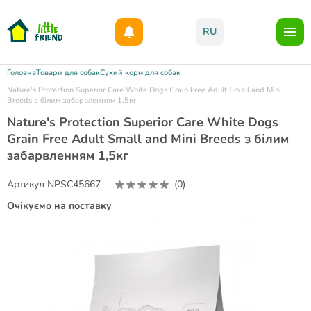
Даруємо 1000гр на бонусний рахунок при реєстрації!)
RU
Головна
Товари для собак
Сухий корм для собак
Nature's Protection Superior Care White Dogs Grain Free Adult Small and Mini
Breeds з білим забарвленням 1,5кг
Nature's Protection Superior Care White Dogs
Grain Free Adult Small and Mini Breeds з білим
забарвленням 1,5кг
Артикул
NPSC45667
(0)
Очікуємо на поставку