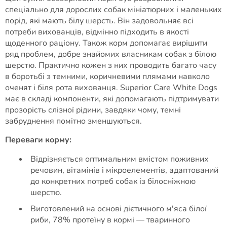
спеціально для дорослих собак мініатюрних і маленьких
порід, які мають білу шерсть. Він задовольняє всі
потреби вихованців, відмінно підходить в якості
щоденного раціону. Також корм допомагає вирішити
ряд проблем, добре знайомих власникам собак з білою
шерстю. Практично кожен з них проводить багато часу
в боротьбі з темними, коричневими плямами навколо
оченят і біля рота вихованця. Superior Care White Dogs
має в складі компоненти, які допомагають підтримувати
прозорість слізної рідини, завдяки чому, темні
забруднення помітно зменшуються.
Переваги корму:
Відрізняється оптимальним вмістом поживних
речовин, вітамінів і мікроелементів, адаптований
до конкретних потреб собак із білосніжною
шерстю.
Виготовлений на основі дієтичного м'яса білої
риби, 78% протеїну в кормі — тваринного