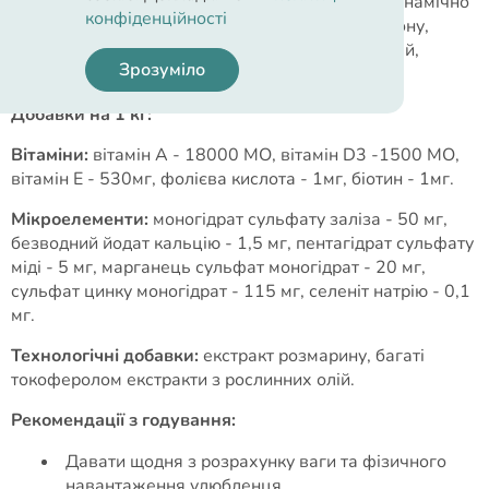
4%), жом цукрових буряків, лососеве масло, динамічно
конфіденційності
мікронізований клиноптилоліт (1%), насіння льону,
фруктоолігосахариди, екстракт юки, зелений чай,
Зрозуміло
сушена календула (джерело лютеїну).
Добавки на 1 кг:
Вітаміни:
вітамін A - 18000 MО, вітамін D3 -1500 MО,
вітамін E - 530мг, фолієва кислота - 1мг, біотин - 1мг.
Мікроелементи:
моногідрат сульфату заліза - 50 мг,
безводний йодат кальцію - 1,5 мг, пентагідрат сульфату
міді - 5 мг, марганець сульфат моногідрат - 20 мг,
сульфат цинку моногідрат - 115 мг, селеніт натрію - 0,1
мг.
Технологічні добавки:
екстракт розмарину, багаті
токоферолом екстракти з рослинних олій.
Рекомендації з годування:
Давати щодня з розрахунку ваги та фізичного
навантаження улюбленця.