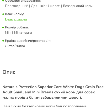
Особливі вподобання:
Повсякденний | Для шкіри і шерсті | Беззерновий корм
Клас корму:
Суперпреміум
Розмір собаки:
Міні | Мініатюрна
Країна виробник/реєстрація:
Литва/Литва
Опис
Nature's Protection Superior Care White Dogs Grain Free
Adult Small and Mini Breeds сухий корм для собак
малих порід з білим забарвленням шерсті.
Цей сухий беззерновий корм був розроблений