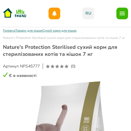
Даруємо 1000гр на бонусний рахунок при реєстрації!)
RU
Головна
Товари для кішок
Сухий корм для кішок
Nature's Protection Sterilised сухий корм для стерилізованих котів та кішок 7 кг
Nature's Protection Sterilised сухий корм для
стерилізованих котів та кішок 7 кг
Артикул
NPS45777
(0)
Є в наявності