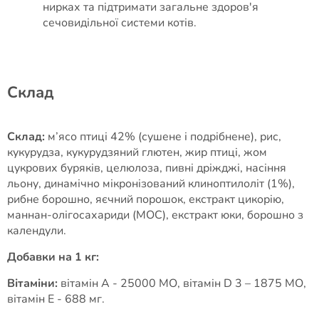
нирках та підтримати загальне здоров'я
сечовидільної системи котів.
Cклад
Склад:
м’ясо птиці 42% (сушене і подрібнене), рис,
кукурудза, кукурудзяний глютен, жир птиці, жом
цукрових буряків, целюлоза, пивні дріжджі, насіння
льону, динамічно мікронізований клиноптилоліт (1%),
рибне борошно, яєчний порошок, екстракт цикорію,
маннан-олігосахариди (МОС), екстракт юки, борошно з
календули.
Добавки на 1 кг:
Вітаміни:
вітамін A - 25000 MО, вітамін D 3 – 1875 MО,
вітамін E - 688 мг.