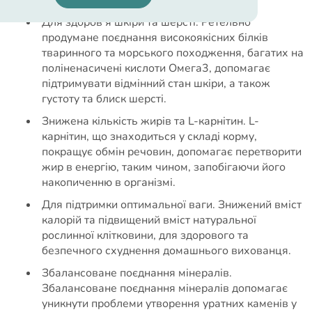
рухливості.
Для здоров'я шкіри та шерсті. Ретельно
продумане поєднання високоякісних білків
тваринного та морського походження, багатих на
поліненасичені кислоти Омега3, допомагає
підтримувати відмінний стан шкіри, а також
густоту та блиск шерсті.
Знижена кількість жирів та L-карнітин. L-
карнітин, що знаходиться у складі корму,
покращує обмін речовин, допомагає перетворити
жир в енергію, таким чином, запобігаючи його
накопиченню в організмі.
Для підтримки оптимальної ваги. Знижений вміст
калорій та підвищений вміст натуральної
рослинної клітковини, для здорового та
безпечного схуднення домашнього вихованця.
Збалансоване поєднання мінералів.
Збалансоване поєднання мінералів допомагає
уникнути проблеми утворення уратних каменів у