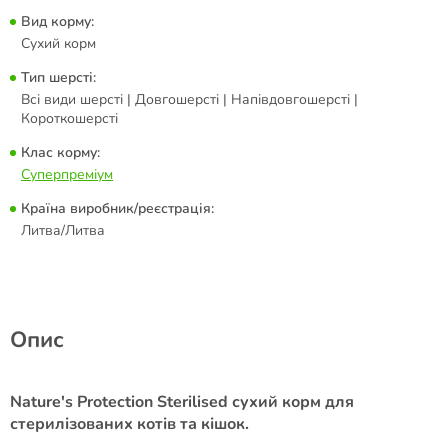
Вид корму:
Сухий корм
Тип шерсті:
Всі види шерсті | Довгошерсті | Напівдовгошерсті |
Короткошерсті
Клас корму:
Суперпреміум
Країна виробник/реєстрація:
Литва/Литва
Опис
Nature's Protection Sterilised сухий корм для
стерилізованих котів та кішок.