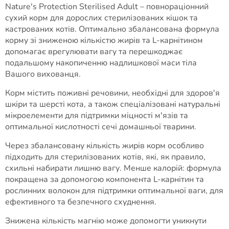
Nature's Protection Sterilised Adult – повнораціонний
сухий корм для дорослих стерилізованих кішок та
кастрованих котів. Оптимально збалансована формула
корму зі зниженою кількістю жирів та L-карнітином
допомагає врегулювати вагу та перешкоджає
подальшому накопиченню надлишкової маси тіла
Вашого вихованця.
Корм містить поживні речовини, необхідні для здоров'я
шкіри та шерсті кота, а також спеціалізовані натуральні
мікроелементи для підтримки міцності м'язів та
оптимальної кислотності сечі домашньої тварини.
Через збалансовану кількість жирів корм особливо
підходить для стерилізованих котів, які, як правило,
схильні набирати лишню вагу. Менше калорій: формула
покращена за допомогою компонента L-карнітин та
рослинних волокон для підтримки оптимальної ваги, для
ефективного та безпечного схуднення.
Знижена кількість магнію може допомогти уникнути