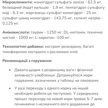
Мікроелементи:
моногідрат сульфату заліза - 62,5 мг,
безводний йодат кальцію - 1,9 мг, пентагідрат сульфату
міді - 6,3 мг, марганець сульфат моногідрат - 25 мг,
сульфат цинку моногідрат - 143,75 мг, селеніт натрію -
0,125 мг.
Амінокислоти:
таурин - 1250 мг, DL-метіонін, технічно
чистий - 1000 мг, L-карнітин -100 мг.
Технологічні добавки:
екстракт розмарину, багаті
токоферолом екстракти з рослинних олій.
Рекомендації з годування:
Давати щодня з розрахунку ваги і фізичної
активності улюбленця. Дотримуйтеся норм
годування, зазначених у таблиці на пакованні.
У разі переходу з одного корму на інший
необхідно робити це поступово. У середньому
процес переходу на новий корм триває 5-7 днів,
починаючи з незначного його додавання до