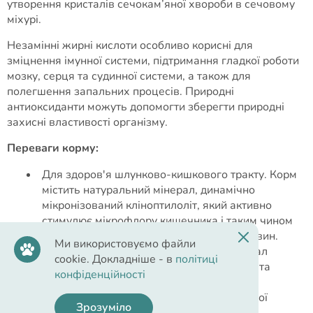
утворення кристалів сечокам’яної хвороби в сечовому
міхурі.
Незамінні жирні кислоти особливо корисні для
зміцнення імунної системи, підтримання гладкої роботи
мозку, серця та судинної системи, а також для
полегшення запальних процесів. Природні
антиоксиданти можуть допомогти зберегти природні
захисні властивості організму.
Переваги корму:
Для здоров'я шлунково-кишкового тракту. Корм
містить натуральний мінерал, динамічно
мікронізований кліноптилоліт, який активно
стимулює мікрофлору кишечника і таким чином
покращує засвоюваність поживних речовин.
Ми використовуємо файли
Завдяки особливій мікроструктурі, мінерал
cookie. Докладніше - в
політиці
допомагає виводити з організму токсини та
конфіденційності
зміцнює імунну систему, а також сприяє
регенерації суглобів та покращенню їхньої
Зрозуміло