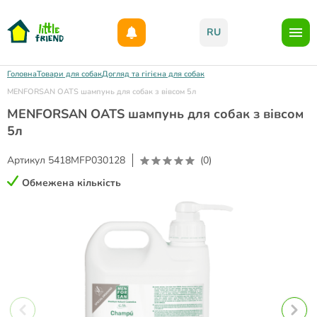
Даруємо 1000гр на бонусний рахунок при реєстрації!)
RU
Головна
Товари для собак
Догляд та гігієна для собак
MENFORSAN OATS шампунь для собак з вівсом 5л
MENFORSAN OATS шампунь для собак з вівсом
5л
Артикул
5418MFP030128
(0)
Обмежена кількість