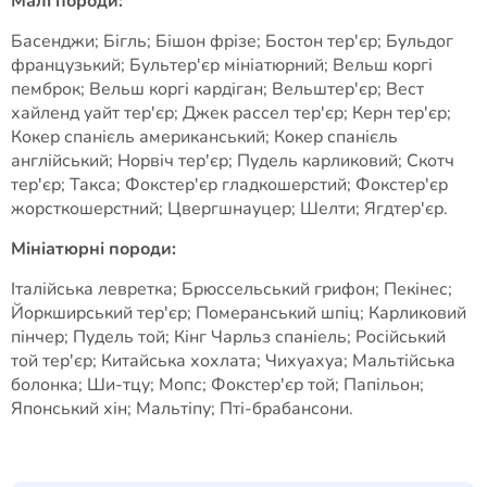
Малі породи:
Басенджи; Бігль; Бішон фрізе; Бостон тер'єр; Бульдог
французький; Бультер'єр мініатюрний; Вельш коргі
пемброк; Вельш коргі кардіган; Вельштер'єр; Вест
хайленд уайт тер'єр; Джек рассел тер'єр; Керн тер'єр;
Кокер спанієль американський; Кокер спанієль
англійський; Норвіч тер'єр; Пудель карликовий; Скотч
тер'єр; Такса; Фокстер'єр гладкошерстий; Фокстер'єр
жорсткошерстний; Цвергшнауцер; Шелти; Ягдтер'єр.
Мініатюрні породи:
Італійська левретка; Брюссельський грифон; Пекінес;
Йоркширський тер'єр; Померанський шпіц; Карликовий
пінчер; Пудель той; Кінг Чарльз спаніель; Російський
той тер'єр; Китайська хохлата; Чихуахуа; Мальтійська
болонка; Ши-тцу; Мопс; Фокстер'єр той; Папільон;
Японський хін; Мальтіпу; Пті-брабансони.