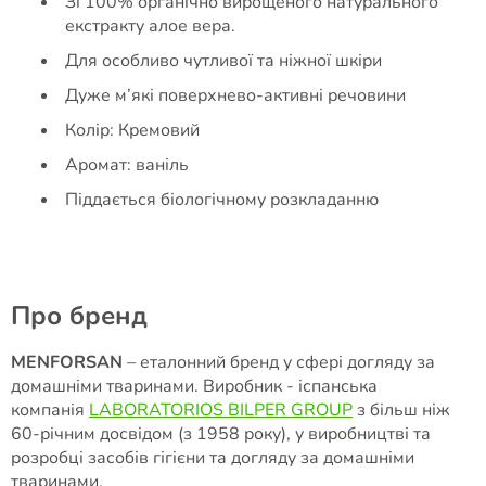
Зі 100% органічно вирощеного натурального
екстракту алое вера.
Для особливо чутливої та ніжної шкіри
Дуже м’які поверхнево-активні речовини
Колір: Кремовий
Аромат: ваніль
Піддається біологічному розкладанню
Про бренд
MENFORSAN
– еталонний бренд у сфері догляду за
домашніми тваринами. Виробник - іспанська
компанія
LABORATORIOS BILPER GROUP
з більш ніж
60-річним досвідом (з 1958 року), у виробництві та
розробці засобів гігієни та догляду за домашніми
тваринами.