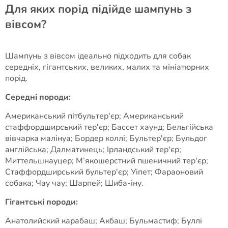
Для яких порід підійде шампунь з
вівсом?
Шампунь з вівсом ідеально підходить для собак
середніх, гігантських, великих, малих та мініатюрних
порід.
Середні породи:
Американський пітбультер'єр; Американський
стаффордширський тер'єр; Бассет хаунд; Бельгійська
вівчарка малінуа; Бордер коллі; Бультер'єр; Бульдог
англійська; Далматинець; Ірландський тер'єр;
Миттельшнауцер; М’якошерстний пшеничний тер'єр;
Стаффордширський бультер'єр; Уіпет; Фараоновий
собака; Чау чау; Шарпей; Шиба-іну.
Гігантські породи:
Анатолийский карабаш; Акбаш; Бульмастиф; Буллі