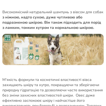
Високоякісний натуральний шампунь з вівсом для собак
з ніжною, надто сухою, дуже чутливою або
подразненою шкірою. Він також підходить для порід
з ламким, тонким хутром та нормальною шкірою.
М'якість формули та косметичні властивості вівса
захищають шкіру та хутро, покращуючи та зберігаючи
природну гідратацію та дозволяючи часте використання
без зміни захисних властивостей шкіри. Овес дуже
ефективно заспокоює шкіру і найчастіше його
використовують при боротьбі з подразненням. Завдяки