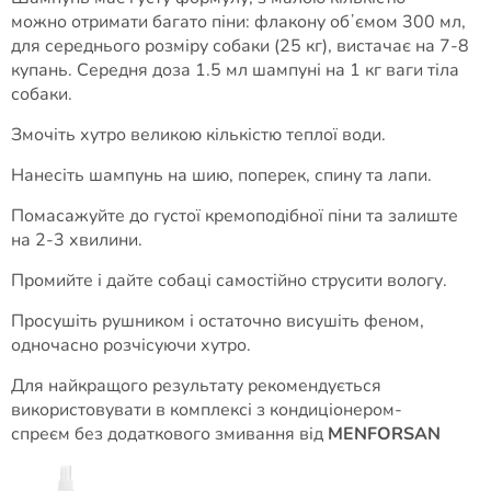
можно отримати багато піни: флакону обʼємом 300 мл,
для середнього розміру собаки (25 кг), вистачає на 7-8
купань. Середня доза 1.5 мл шампуні на 1 кг ваги тіла
собаки.
Змочіть хутро великою кількістю теплої води.
Нанесіть шампунь на шию, поперек, спину та лапи.
Помасажуйте до густої кремоподібної піни та залиште
на 2-3 хвилини.
Промийте і дайте собаці самостійно струсити вологу.
Просушіть рушником і остаточно висушіть феном,
одночасно розчісуючи хутро.
Для найкращого результату рекомендується
використовувати в комплексі з кондиціонером-
спреєм без додаткового змивання від
MENFORSAN