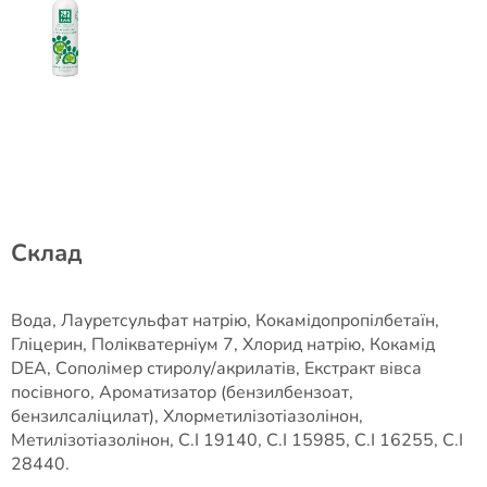
Склад
Вода, Лауретсульфат натрію, Кокамідопропілбетаїн,
Гліцерин, Полікватерніум 7, Хлорид натрію, Кокамід
DEA, Сополімер стиролу/акрилатів, Екстракт вівса
посівного, Ароматизатор (бензилбензоат,
бензилсаліцилат), Хлорметилізотіазолінон,
Метилізотіазолінон, C.I 19140, C.I 15985, C.I 16255, C.I
28440.