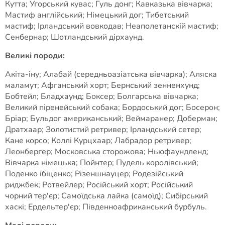
Кутта; Угорський кувас; Гуль донг; Кавказька вівчарка;
Мастиф англійський; Німецький дог; Тибетський
мастиф; Ірландський вовкодав; Неаполетанскій мастиф;
Сенбернар; Шотландський дірхаунд.
Великі породи:
Акіта-іну; Алабай (середньоазіатська вівчарка); Аляска
маламут; Афганський хорт; Бернський зенненхунд;
Бобтейл; Бладхаунд; Боксер; Болгарська вівчарка;
Великий піренейський собака; Бордоський дог; Босерон;
Бріар; Бульдог американський; Веймаранер; Доберман;
Дратхаар; Золотистий ретривер; Ірландський сетер;
Кане корсо; Коллі Курцхаар; Лабрадор ретривер;
Леонбергер; Московська сторожова; Ньюфаундленд;
Вівчарка німецька; Пойнтер; Пудель королівський;
Поденко ібіценко; Різеншнауцер; Родезійський
риджбек; Ротвейлер; Російський хорт; Російський
чорний тер'єр; Самоїдська лайка (самоїд); Сибірський
хаскі; Ердельтер'єр; Південноафриканський бурбуль.