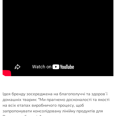
Ідея бренду зосереджена на благополуччі та здоровʼї
домашніх тварин: "Ми прагнемо досконалості та якості
на всіх етапах виробничого процесу, щоб
запропонувати консолідовану лінійку продуктів для