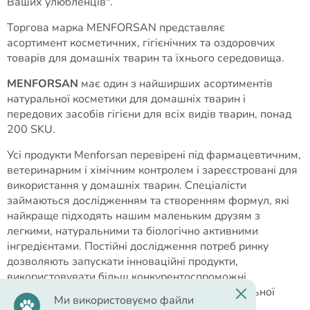
Ваших улюбленців".
Торгова марка MENFORSAN представляє
асортимент косметичних, гігієнічних та оздоровчих
товарів для домашніх тварин та їхнього середовища.
MENFORSAN
має один з найширших асортиментів
натуральної косметики для домашніх тварин і
передових засобів гігієни для всіх видів тварин, понад
200 SKU.
Усі продукти Menforsan перевірені під фармацевтичним,
ветеринарним і хімічним контролем і зареєстровані для
використання у домашніх тварин. Спеціалісти
займаються дослідженням та створенням формул, які
найкраще підходять нашим маленьким друзям з
легкими, натуральними та біологічно активними
інгредієнтами. Постійні дослідження потреб ринку
дозволяють запускати інноваційні продукти,
використовувати більш конкурентоспроможні
промислові рішення, для досягнення максимальної
Ми використовуємо файли
ефективності ресурсів і сировини.