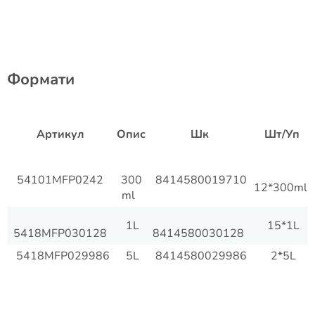
​Формати
Артикул
Опис
Шк
Шт/Уп
54101MFP0242
300
8414580019710
12*300ml
ml
1L
15*1L
5418MFP030128
8414580030128
5418MFP029986
5L
8414580029986
2*5L