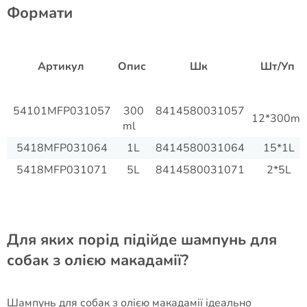
Формати
Артикул
Опис
Шк
Шт/Уп
54101MFP031057
300
8414580031057
12*300ml
ml
5418MFP031064
1L
8414580031064
15*1L
5418MFP031071
5L
8414580031071
2*5L
Для яких порід підійде шампунь для
собак з олією макадамії?
Шампунь для собак з олією макадамії ідеально