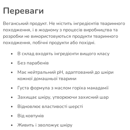
Переваги
Веганський продукт. Не містить інгредієнтів тваринного
походження, і в жодному з процесів виробництва та
розробки не використовуються продукти тваринного
походження, побічні продукти або похідні.
В склад входять інгредієнти вищого класу
Без парабенів
Має нейтральний pH, адаптований до шкіри
кожної домашньої тварини
Густа формула з маслом горіха макадамії
Захищає шкіру, утворюючи захисний шар
Відновлює властивості шерсті
Від ковтунів
Живить і зволожує шкіру