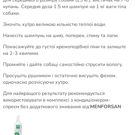
для середнього розміру собаки (25 кг), вистачає на 7-8
купань. Середня доза 1.5 мл шампуні на 1 кг ваги тіла
собаки.
Змочіть хутро великою кількістю теплої води.
Нанесіть шампунь на шию, поперек, спину та лапи.
Помасажуйте до густої кремоподібної піни та залиште
на 2-3 хвилини.
Промийте і дайте собаці самостійно струсити вологу.
Просушіть рушником і остаточно висушіть феном,
одночасно розчісуючи хутро.
Для найкращого результату рекомендується
використовувати в комплексі з кондиціонером-
спреєм без додаткового змивання від
MENFORSAN