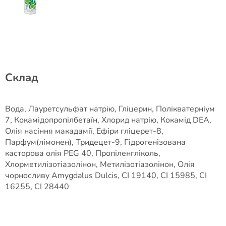
Склад
Вода, Лауретсульфат натрію, Гліцерин, Полікватерніум
7, Кокамідопропілбетаїн, Хлорид натрію, Кокамід DEA,
Олія насіння макадамії, Ефіри гліцерет-8,
Парфум(лімонен), Тридецет-9, Гідрогенізована
касторова олія PEG 40, Пропіленгліколь,
Хлорметилізотіазолінон, Метилізотіазолінон, Олія
чорносливу Amygdalus Dulcis, CI 19140, CI 15985, CI
16255, CI 28440