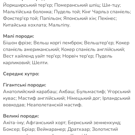
Йоркширський тер'єр; Померанський шпіц; Ши-тцу;
Мальтійська болонка; Пудель той; Кінг Чарльз спаніель;
Фокстер'єр той; Папільон; Японський хін; Пекінес;
Китайська хохлата; Мальтіпу.
Малі породи:
Бішон фрізе; Вельш коргі пемброк; Вельштер'єр; Кокер
спанієль американський; Кокер спанієль англійський;
Вест хайленд уайт тер'єр; Норвіч тер'єр; Пудель
карликовий; Шелти.
Середнє хутро:
Гігантські породи:
Анатолийский карабаш; Акбаш; Бульмастиф; Угорський
кувас; Мастиф англійський; Німецький дог; Ірландський
вовкодав; Неаполетанскій мастиф.
Великі породи:
Акіта-іну; Афганський хорт; Бернський зенненхунд;
Боксер; Бріар; Веймаранер; Дратхаар; Золотистий