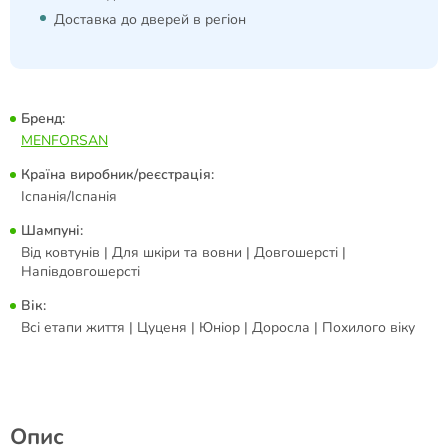
Доставка до дверей в регіон
Бренд:
MENFORSAN
Країна виробник/реєстрація:
Іспанія/Іспанія
Шампуні:
Від ковтунів | Для шкіри та вовни | Довгошерсті |
Напівдовгошерсті
Вік:
Всі етапи життя | Цуценя | Юніор | Доросла | Похилого віку
Опис