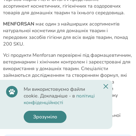
асортимент косметичних, гігієнічних та оздоровчих
товарів для домашніх тварин та їхнього середовища.
MENFORSAN
має один з найширших асортиментів
натуральної косметики для домашніх тварин і
передових засобів гігієни для всіх видів тварин, понад
200 SKU.
Усі продукти Menforsan перевірені під фармацевтичним,
ветеринарним і хімічним контролем і зареєстровані для
використання у домашніх тварин. Спеціалісти
займаються дослідженням та створенням формул, які
найкраще підходять нашим маленьким друзям з
легкими, натуральними та біологічно активними
Ми використовуємо файли
інгредієнтами. Постійні дослідження потреб ринку
cookie. Докладніше - в
політиці
дозволяють запускати інноваційні продукти,
конфіденційності
використовувати більш конкурентоспроможні
промислові рішення, для досягнення максимальної
Зрозуміло
ефективності ресурсів і сировини.