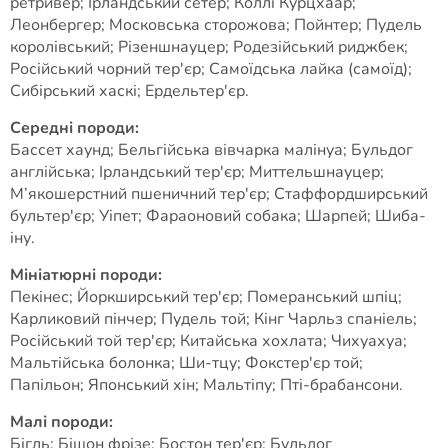
ретривер; Ірландський сетер; Коллі Курцхаар;
Леонбергер; Московська сторожова; Пойнтер; Пудель
королівський; Різеншнауцер; Родезійський риджбек;
Російський чорний тер'єр; Самоїдська лайка (самоїд);
Сибірський хаскі; Ердельтер'єр.
Середні породи:
Бассет хаунд; Бельгійська вівчарка малінуа; Бульдог
англійська; Ірландський тер'єр; Миттельшнауцер;
М’якошерстний пшеничний тер'єр; Стаффордширський
бультер'єр; Уіпет; Фараоновий собака; Шарпей; Шиба-
іну.
Мініатюрні породи:
Пекінес; Йоркширський тер'єр; Померанський шпіц;
Карликовий пінчер; Пудель той; Кінг Чарльз спаніель;
Російський той тер'єр; Китайська хохлата; Чихуахуа;
Мальтійська болонка; Ши-тцу; Фокстер'єр той;
Папільон; Японський хін; Мальтіпу; Пті-брабансони.
Малі породи:
Бігль; Бішон фрізе; Бостон тер'єр; Бульдог