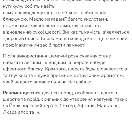
кутикулу, робить навіть
саму пошкоджену шерсть м'якою і неймовірно
блискучою. Масло макадамії багато кислотами,
вітамінами і мікроелементами, які сприяють
відновленню сухої шерсті. Зникає тьмяність, з'являється
здоровий блиск. Також масло макадамії — це відмінний
профілактичний засіб проти ламкості.
Після використання шампуні розчісування стане
набагато легшим і швидшим, а шерсть набуде
ефектного блиску. Крім того, шерсть буде шовковистою
та гнучкою та з дуже приємним цитрусовим ароматом,
який надовго залишиться на тілі собаки.
Рекомендується
для всіх порід, особливо з довгою
шерстю та порід, схильних до утворення ковтунів, таких
як Йоркширський терʼєр, Сеттер, Афгани, Мальтезе,
Лхаса апсо та ін.