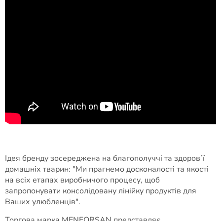
Ідея бренду зосереджена на благополуччі та здоровʼї
домашніх тварин: "Ми прагнемо досконалості та якості
на всіх етапах виробничого процесу, щоб
запропонувати консолідовану лінійку продуктів для
Ваших улюбленців".
Торгова марка MENFORSAN представляє