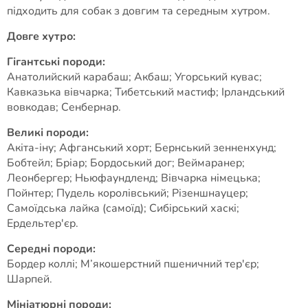
підходить для собак з довгим та середным хутром.
Довге хутро:
Гігантські породи:
Анатолийский карабаш; Акбаш; Угорський кувас;
Кавказька вівчарка; Тибетський мастиф; Ірландський
вовкодав; Сенбернар.
Великі породи:
Акіта-іну; Афганський хорт; Бернський зенненхунд;
Бобтейл; Бріар; Бордоський дог; Веймаранер;
Леонбергер; Ньюфаундленд; Вівчарка німецька;
Пойнтер; Пудель королівський; Різеншнауцер;
Самоїдська лайка (самоїд); Сибірський хаскі;
Ердельтер'єр.
Середні породи:
Бордер коллі; М’якошерстний пшеничний тер'єр;
Шарпей.
Мініатюрні породи: