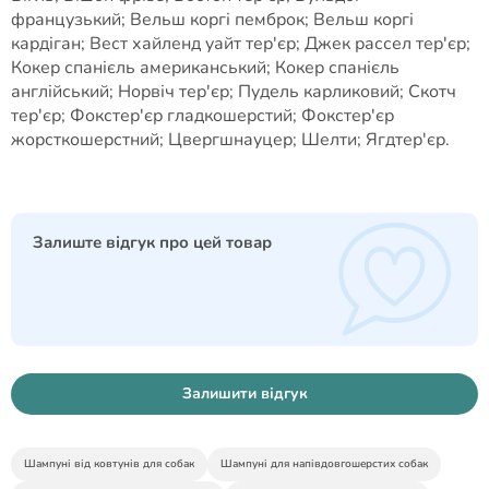
французький; Вельш коргі пемброк; Вельш коргі
кардіган; Вест хайленд уайт тер'єр; Джек рассел тер'єр;
Кокер спанієль американський; Кокер спанієль
англійський; Норвіч тер'єр; Пудель карликовий; Скотч
тер'єр; Фокстер'єр гладкошерстий; Фокстер'єр
жорсткошерстний; Цвергшнауцер; Шелти; Ягдтер'єр.
Залиште відгук про цей товар
Залишити відгук
Шампуні від ковтунів для собак
Шампуні для напівдовгошерстих собак