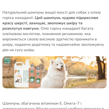
Натуральний шампунь вищої якості для собак з олією
горіха макадамії.
Цей шампунь чудово підкреслює
красу шерсті, захищає, зволожує шкіру та
розплутує ковтуни.
Олія горіха макадамії багата
олеїновою кислотою, поживною речовиною, яка
вирізняється своєю високою здатністю проникати в
шкіру, надаючи додаткову та надзвичайно зволожуючу
дію на суху шкіру.
Шампунь збагачена вітаміном Е, Омега-7 і
антиоксидантами. Масло макадамії глибоко проникає в